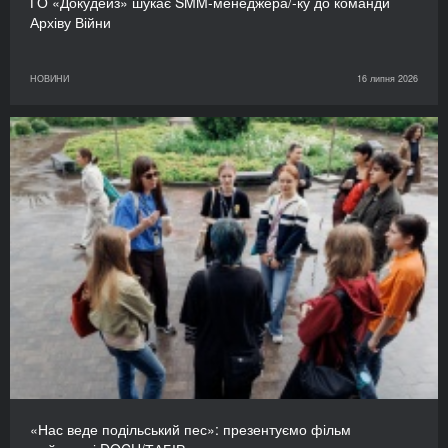
ГО «Докудейз» шукає SMM-менеджера/-ку до команди
Архіву Війни
НОВИНИ
16 липня 2026
«Нас веде подільський пес»: презентуємо фільм