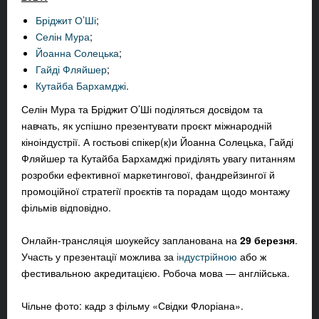
Бріджит О’Ші
;
Селін Мура
;
Йоанна Солецька
;
Гайді Фляйшер
;
Кутайба Бархамджі
.
Селін Мура та Бріджит О’Ші поділяться досвідом та
навчать, як успішно презентувати проєкт міжнародній
кіноіндустрії. А гостьові спікер(к)и Йоанна Солецька, Гайді
Фляйшер та Кутайба Бархамджі приділять увагу питанням
розробки ефективної маркетингової, фандрейзингої й
промоційної стратегії проєктів та порадам щодо монтажу
фільмів відповідно.
Онлайн-трансляція шоукейсу запланована на
29 березня
.
Участь у презентації можлива за
індустрійною
або ж
фестивальною акредитацією. Робоча мова — англійська.
Чільне фото: кадр з фільму «Свідки Флоріана».