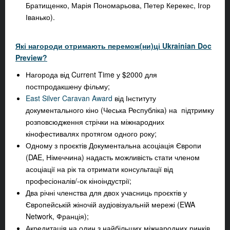
Братищенко, Марія Пономарьова, Петер Керекес, Ігор
Іванько).
Які нагороди отримають перемож(ни)ці Ukrainian Doc
Preview?
Нагорода від Current Time у $2000 для
постпродакшену фільму;
East Silver Caravan Award
від Інституту
документального кіно (Чеська Республіка) на підтримку
розповсюдження стрічки на міжнародних
кінофестивалях протягом одного року;
Одному з проєктів Документальна асоціація Європи
(DAE, Німеччина) надасть можливість стати членом
асоціації на рік та отримати консультації від
професіоналів/-ок кіноіндустрії;
Два річні членства для двох учасниць проєктів у
Європейській жіночій аудіовізуальній мережі (EWA
Network, Франція);
Акредитація на один з найбільших міжнародних ринків