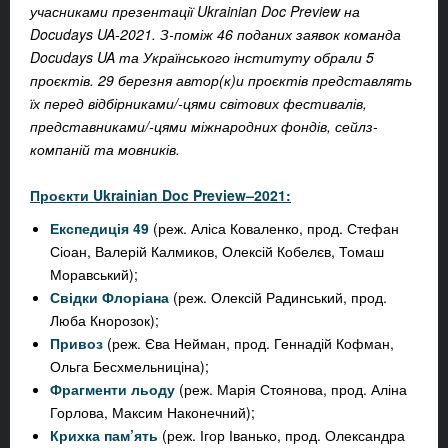
учасниками презентації Ukrainian Doc Preview на
Docudays UA-2021. З-поміж 46 поданих заявок команда
Docudays UA та Українського інституту обрали 5
проєктів. 29 березня автор(к)и проєктів представлять
їх перед відбірниками/-цями світових фестивалів,
представниками/-цями міжнародних фондів, сейлз-
компаній та мовників.
Проєкти
Ukrainian Doc Preview
–
2021:
Експедиція
49
(реж. Аліса Коваленко, прод. Стефан
Сіоан, Валерій Калмиков, Олексій Кобелєв, Томаш
Моравський);
Свідки Флоріана
(реж. Олексій Радинський, прод.
Люба Кнорозок);
Привоз
(реж. Єва Нейман, прод. Геннадій Кофман,
Ольга Бесхмельниціна);
Фрагменти льоду
(реж. Марія Стоянова, прод. Аліна
Горлова, Максим Наконечний);
Крихка пам’ять
(реж. Ігор Іванько, прод. Олександра