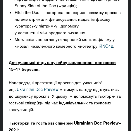
Sunny Side of the Doc (Франція);
Pitch the Doc — нагорода, що сприяє розвитку проєктів,
які вже отримали фінансування, надає їм фахову
кураторську підтримку і допомогу
у досягненні міжнародного визнання.
Можливість переглянути чорновий монтаж фільму у
кінозалі незалежного камерного кінотеатру
KINO42
.
Для учасників/-ць шоукейсу заплановані воркшопи
15–17 березня:
Напередодні презентації проєктів для учасників/-
иць
Ukrainian Doc Preview
матимуть нагоду підготуватись
до шоукейсу проєктів. У цьому їм допоможуть тьюторки та
гостьові спікер(к)и під час індивідуальних та групових
консультацій.
Тьюторки та гостьові спікерки Ukrainian Doc Preview
–
2021: