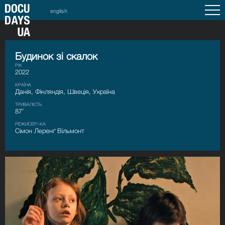
english
Будинок зі скалок
РІК
2022
КРАЇНА
Данія, Фінляндія, Швеція, Україна
ТРИВАЛІСТЬ
87’
РЕЖИСЕР/-КА
Сімон Леренґ Вільмонт