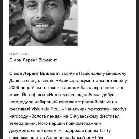
РЕЖИСЕР/-КА
Сімон Леренґ Вільмонт
Сімон Леренґ Вільмонт
закінчив Національну кіношколу
Данії за спеціальністю «Режисер документального кіно» у
2009 році. У нього також є диплом бакалавра японської
мови. Його фільм «Над землею, під небом» здобув
нагороду за найкращий короткометражний фільм на
фестивалі Vision du Réel, «Начальник гуртожитку» здобув
нагороду «Золота панда» на Сичуанському фестивалі
телебачення. Його перший повнометражний
документальний фільм, «Подорожі з паном Т.» (у
співрежисерстві з Андреасом Дальсґором) був