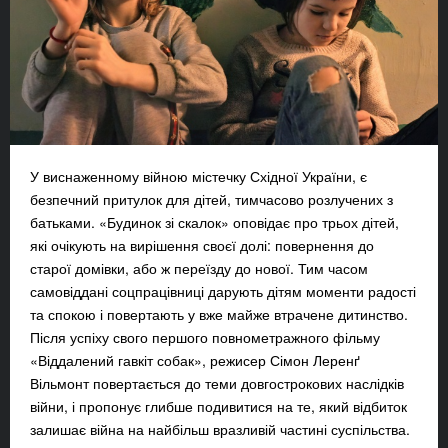
У виснаженному війною містечку Східної України, є
безпечний притулок для дітей, тимчасово розлучених з
батьками. «Будинок зі скалок» оповідає про трьох дітей,
які очікують на вирішення своєї долі: повернення до
старої домівки, або ж переїзду до нової. Тим часом
самовіддані соцпрацівниці дарують дітям моменти радості
та спокою і повертають у вже майже втрачене дитинство.
Після успіху свого першого повнометражного фільму
«Віддалений гавкіт собак», режисер Сімон Леренґ
Вільмонт повертається до теми довгострокових наслідків
війни, і пропонує глибше подивитися на те, який відбиток
залишає війна на найбільш вразливій частині суспільства.