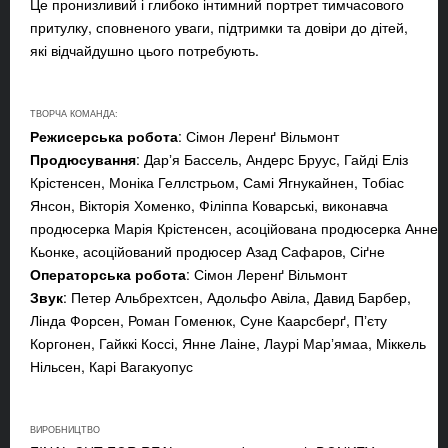
Це пронизливий і глибоко інтимний портрет тимчасового
притулку, сповненого уваги, підтримки та довіри до дітей,
які відчайдушно цього потребують.
ТВОРЧА КОМАНДА:
Режисерська робота
: Сімон Леренґ Вільмонт
Продюсування
: Дарʼя Бассель, Андерс Бруус, Гайді Еліз
Крістенсен, Моніка Геллстрьом, Самі Ягнукайнен, Тобіас
Янсон, Вікторія Хоменко, Філіппа Коварські, виконавча
продюсерка Марія Крістенсен, асоційована продюсерка Анне
Кьонке, асоційований продюсер Азад Сафаров, Сіґне
Операторська робота
: Сімон Леренґ Вільмонт
Звук
: Петер Альбрехтсен, Адольфо Авіла, Давид Барбер,
Лінда Форсен, Роман Гоменюк, Суне Каарсберґ, Пʼєту
Коргонен, Гайккі Коссі, Янне Лаіне, Лаурі Марʼямаа, Міккель
Нільсен, Карі Вагакуопус
ВИРОБНИЦТВО