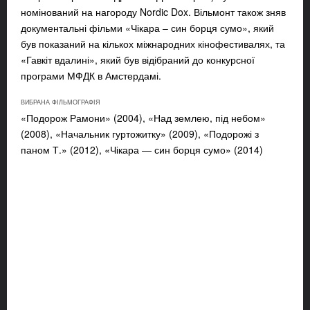
номінований на нагороду Nordic Dox. Вільмонт також зняв
документальні фільми «Чікара – син борця сумо», який
був показаний на кількох міжнародних кінофестивалях, та
«Гавкіт вдалині», який був відібраний до конкурсної
програми МФДК в Амстердамі.
ВИБРАНА ФІЛЬМОГРАФІЯ
«Подорож Рамони» (2004), «Над землею, під небом»
(2008), «Начальник гуртожитку» (2009), «Подорожі з
паном Т.» (2012), «Чікара — син борця сумо» (2014)