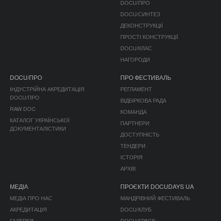
DOCU/ПРО
DOCU/СИНТЕЗ
ДЕКОНСТРУКЦІЇ
ПРОСТІ КОНСТРУКЦІЇ
DOCU/КЛАС
НАГОРОДИ
DOCU/ПРО
ПРО ФЕСТИВАЛЬ
ІНДУСТРІЙНА АКРЕДИТАЦІЯ
РЕГЛАМЕНТ
DOCU/ПРО
ВІДБІРКОВА РАДА
RAW DOC
КОМАНДА
КАТАЛОГ УКРАЇНСЬКОЇ
ПАРТНЕРИ
ДОКУМЕНТАЛІСТИКИ
ДОСТУПНІСТЬ
ТЕНДЕРИ
ІСТОРІЯ
АРХІВ
МЕДІА
ПРОЄКТИ DOCUDAYS UA
МЕДІА ПРО НАС
МАНДРІВНИЙ ФЕСТИВАЛЬ
АКРЕДИТАЦІЯ
DOCU/КЛУБ
ГАЛЕРЕЯ
DOCU/SPACE