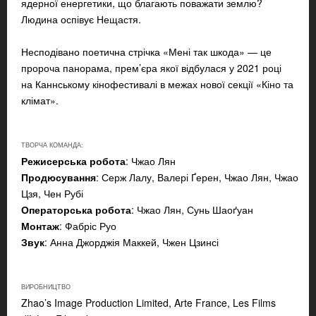
ядерної енергетики, що благають поважати землю?
Людина оспівує Нещастя.
Несподівано поетична стрічка «Мені так шкода» — це
пророча панорама, прем’єра якої відбулася у 2021 році
на Каннському кінофестивалі в межах нової секції «Кіно та
клімат».
ТВОРЧА КОМАНДА:
Режисерська робота
: Чжао Лян
Продюсування
: Серж Лалу, Валері Ґерен, Чжао Лян, Чжао
Цзя, Чен Рубі
Операторська робота
: Чжао Лян, Сунь Шаоґуан
Монтаж
: Фабріс Руо
Звук
: Анна Джорджія Маккей, Чжен Цзинсі
ВИРОБНИЦТВО
Zhao’s Image Production Limited, Arte France, Les Films