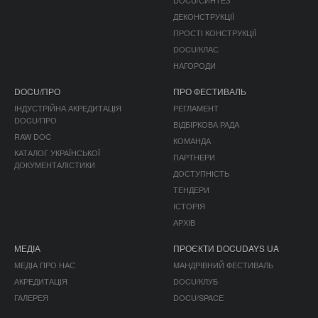
DOCU/СИНТЕЗ
ДЕКОНСТРУКЦІЇ
ПРОСТІ КОНСТРУКЦІЇ
DOCU/КЛАС
НАГОРОДИ
DOCU/ПРО
ПРО ФЕСТИВАЛЬ
ІНДУСТРІЙНА АКРЕДИТАЦІЯ
РЕГЛАМЕНТ
DOCU/ПРО
ВІДБІРКОВА РАДА
RAW DOC
КОМАНДА
КАТАЛОГ УКРАЇНСЬКОЇ
ПАРТНЕРИ
ДОКУМЕНТАЛІСТИКИ
ДОСТУПНІСТЬ
ТЕНДЕРИ
ІСТОРІЯ
АРХІВ
МЕДІА
ПРОЄКТИ DOCUDAYS UA
МЕДІА ПРО НАС
МАНДРІВНИЙ ФЕСТИВАЛЬ
АКРЕДИТАЦІЯ
DOCU/КЛУБ
ГАЛЕРЕЯ
DOCU/SPACE