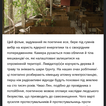
Цей фільм, задуманий як поетичне есе, бере під сумнів
вибір на користь ядерної енергетики та є своєрідним
попередженням. Камера рухається повз обличчя й тіла
мешканців/-ок, які налаштовані залишитися на
опроміненій території. Ліквідатор(к)и корчують дерева й
траву та знімають шари ґрунту. На наших очах робітники/-
ці поетапно розбирають німецьку атомну електростанцію,
перш ніж радіоактивні відходи будуть поховані під землею
на сто тисяч років. Чжао Лян, подібно до провідника з
потойбіччя, поетичною мовою оплакує наслідки людського
безумства, що призводить до самознищення. Чого варті
зусилля протестувальників й протестувальниць проти