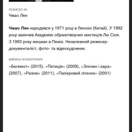
РЕЖИСЕР/-КА
Чжао Лян
Чжао Лян
народився у 1971 році в Ляоніні (Китай). У 1992
році закінчив Академію образотворчих мистецтв Лю Сіня.
З 1993 року мешкає в Пекіні. Незалежний режисер-
документаліст, фото- та відеохудожник.
ВИБРАНА ФІЛЬМОГРАФІЯ
«Бегемот» (2015), «Петиція» (2009), «Злочин і кара»
(2007), «Разом» (2011), «Паперовий літачок» (2001)