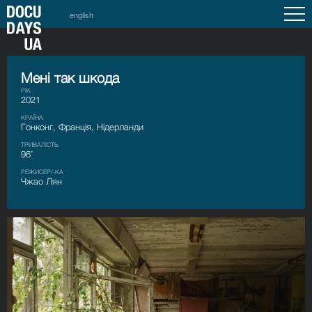
english
Мені так шкода
РІК
2021
КРАЇНА
Гонконг, Франція, Нідерланди
ТРИВАЛІСТЬ
96’
РЕЖИСЕР/-КА
Чжао Лян