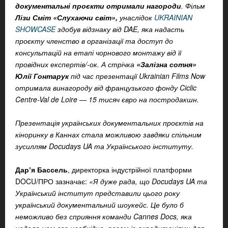
документальні проєкти отримали нагороди
. Фільм
Лізи Сміт «Слухаючи світ»,
унаслідок
UKRAINIAN
SHOWCASE
здобув відзнаку від DAE, яка надасть
проєкту членство в організації та доступ до
консультацій на етапі чорнового монтажу від її
провідних експертів/-ок. А стрічка
«Залізна сотня»
Юлії Гонтарук
під час презентації Ukrainian Films Now
отримала винагороду від французького фонду Ciclic
Centre-Val de Loire — 15 тисяч євро на постродакшн.
Презентація українських документальних проєктів на
кіноринку в Каннах стала можливою завдяки спільним
зусиллям Docudays UA та Українського інституту.
Дарʼя Бассель
, директорка індустрійної платформи
DOCU/ПРО зазначає:
«Я дуже рада, що Docudays UA та
Український інститут представили цього року
український документальний шоукейс. Це було б
неможливо без сприяння команди Cannes Docs, яка