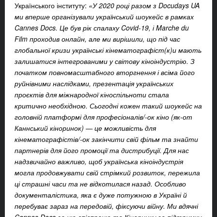
Українського інституту:
«У 2020 році разом з Docudays UA
ми вперше організували український шоукейс в рамках
Cannes Docs. Це був рік спалаху Covid-19, і Marche du
Film проходив онлайн, але ми вирішили, що під час
глобальної кризи українські кінематографіст(к)и мають
залишатися інтегрованими у світову кіноіндустрію. З
початком повномасштабного вторгнення і всіма його
руйнівними наслідками, презентація українських
проєктів для міжнародної кіноспільноти стала
критично необхідною. Сьогодні кожен такий шоукейс на
головній платформі для професіоналів/-ок кіно (як-от
Каннський кіноринок) — це можливість для
кінематографістів/-ок закінчити свій фільм та знайти
партнерів для його промоції та дистрибуції. Для нас
надзвичайно важливо, щоб українська кіноіндустрія
могла продовжувати свій стрімкий розвиток, пережила
ці страшні часи та не відкотилася назад. Особливо
документалістика, яка є дуже потужною в Україні й
перебуває зараз на передовій, фіксуючи війну. Ми вдячні
Cannes Docs за цю співпрацю та Кіноринку за підтримку