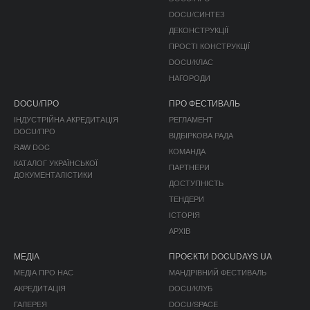
DOCU/СИНТЕЗ
ДЕКОНСТРУКЦІЇ
ПРОСТІ КОНСТРУКЦІЇ
DOCU/КЛАС
НАГОРОДИ
DOCU/ПРО
ПРО ФЕСТИВАЛЬ
ІНДУСТРІЙНА АКРЕДИТАЦІЯ
РЕГЛАМЕНТ
DOCU/ПРО
ВІДБІРКОВА РАДА
RAW DOC
КОМАНДА
КАТАЛОГ УКРАЇНСЬКОЇ
ПАРТНЕРИ
ДОКУМЕНТАЛІСТИКИ
ДОСТУПНІСТЬ
ТЕНДЕРИ
ІСТОРІЯ
АРХІВ
МЕДІА
ПРОЄКТИ DOCUDAYS UA
МЕДІА ПРО НАС
МАНДРІВНИЙ ФЕСТИВАЛЬ
АКРЕДИТАЦІЯ
DOCU/КЛУБ
ГАЛЕРЕЯ
DOCU/SPACE