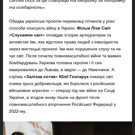
та солідарність»
.
Обидва українські проєкти-переможці пітчингів у різні
способи описують війну в Україні.
Фільм Лізи Сміт
«Слухаючи світ»
оповідає історію арткураторки та
активістки Іви, яка відстоює права людей з інвалідністю
через мистецькі проєкти. Іва має порушення слуху та не
чує світ. Після початку повномасштабної війни та важких
бомбардувань Харкова головна героїня і її син
евакуювалися до Львова, а звідти — до Німеччини. А
стрічка
«Залізна сотня» Юлії Гонтарук
показує світ
очима трьох добровольців, які боролися з російською
військовою агресією — спершу під час війни на Сході
України, а згодом знову пішли на фронт після
повномасштабного вторгнення Російської Федерації у
2022-му.