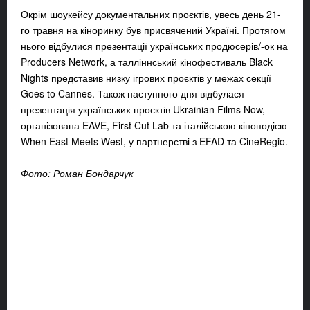
Окрім шоукейсу документальних проєктів, увесь день 21-
го травня на кіноринку був присвячений Україні. Протягом
нього відбулися презентації українських продюсерів/-ок на
Producers Network, а талліннський кінофестиваль Black
Nights представив низку ігрових проєктів у межах секції
Goes to Cannes. Також наступного дня відбулася
презентація українських проєктів Ukrainian Films Now,
організована EAVE, First Cut Lab та італійською кіноподією
When East Meets West, у партнерстві з EFAD та CineRegio.
Фото: Роман Бондарчук