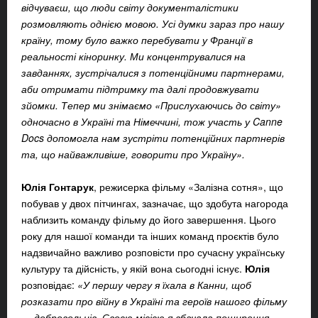
відчуваєш, що люди світу документалістики
розмовляють однією мовою. Усі думки зараз про нашу
країну, тому було важко перебувати у Франції в
реальності кіноринку. Ми концентрувалися на
завданнях, зустрічалися з потенційними партнерами,
аби отримати підтримку та далі продовжувати
зйомки. Тепер ми знімаємо «Прислухаючись до світу»
одночасно в Україні та Німеччині, тож участь у Canne
Docs допомогла нам зустріти потенційних партнерів
та, що найважливіше, говорити про Україну».
Юлія Гонтарук
, режисерка фільму «Залізна сотня», що
побував у двох пітчингах, зазначає, що здобута нагорода
наблизить команду фільму до його завершення. Цього
року для нашої команди та інших команд проєктів було
надзвичайно важливо розповісти про сучасну українську
культуру та дійсність, у якій вона сьогодні існує.
Юлія
розповідає:
«У першу чергу я їхала в Канни, щоб
розказати про війну в Україні та героїв нашого фільму
— добровольців. Своєю місією я вбачала поширення