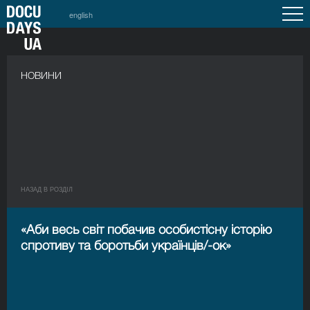
english
НОВИНИ
НАЗАД В РОЗДIЛ
«Аби весь світ побачив особистісну історію
спротиву та боротьби українців/-ок»