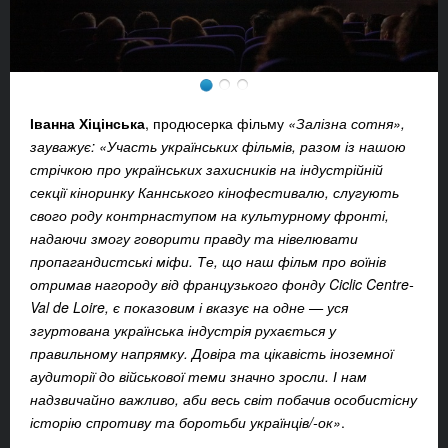
Іванна Хіцінська
, продюсерка фільму
«Залізна сотня»,
зауважує: «Участь українських фільмів, разом із нашою
стрічкою про українських захисників на індустрійній
секції кіноринку Каннського кінофестивалю, слугують
свого роду контрнаступом на культурному фронті,
надаючи змогу говорити правду та нівелювати
пропагандистські міфи. Те, що наш фільм про воїнів
отримав нагороду від французького фонду Ciclic Centre-
Val de Loire, є показовим і вказує на одне — уся
згуртована українська індустрія рухається у
правильному напрямку. Довіра та цікавість іноземної
аудиторії до військової теми значно зросли. І нам
надзвичайно важливо, аби весь світ побачив особистісну
історію спротиву та боротьби українців/-ок»
.