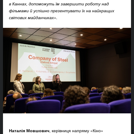
в Каннах, допоможуть їм завершити роботу над
фільмами й успішно презентувати їх на найкращих
світових майданчиках».
Наталія Мовшович
, керівниця напряму «Кіно»