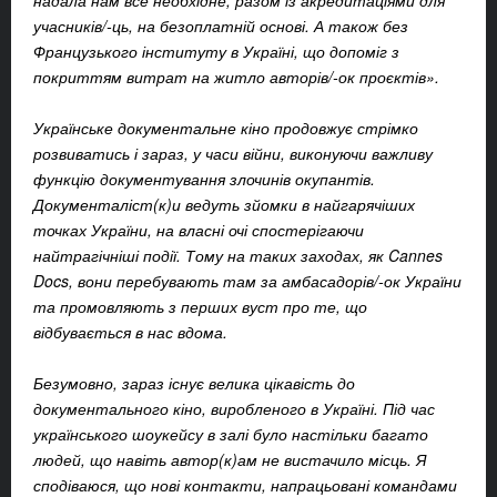
надала нам все необхідне, разом із акредитаціями для
учасників/-ць, на безоплатній основі. А також без
Французького інституту в Україні, що допоміг з
покриттям витрат на житло авторів/-ок проєктів».
Українське документальне кіно продовжує стрімко
розвиватись і зараз, у часи війни, виконуючи важливу
функцію документування злочинів окупантів.
Документаліст(к)и ведуть зйомки в найгарячіших
точках України, на власні очі спостерігаючи
найтрагічніші події. Тому на таких заходах, як Cannes
Docs, вони перебувають там за амбасадорів/-ок України
та промовляють з перших вуст про те, що
відбувається в нас вдома.
Безумовно, зараз існує велика цікавість до
документального кіно, виробленого в Україні. Під час
українського шоукейсу в залі було настільки багато
людей, що навіть автор(к)ам не вистачило місць. Я
сподіваюся, що нові контакти, напрацьовані командами