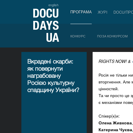
english
ПРОГРАМА
ЖУРІ
DOCU/ПР
КОНКУРС
ПОЗА КОНКУРСОМ
Вкрадені скарби:
RIGHTS NOW! &
як повернути
Росія не тільки 
награбовану
вторгнення. Але 
Росією культурну
цінностей.
спадщину України?
Та чи просто це з
є механізми пове
Спікер(к)и:
Олена Живкова
Катерина Чуєва