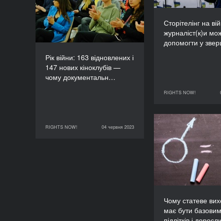
кіноклубів — чому
документальне кіно стає
Сторітелінг на вій
дедалі популярнішим?
журналіст(к)и мо
ТРИВАЛІСТЬ
допомогти у зве
60’
Рік війни: 163 відновлених і
147 нових кіноклубів —
чому документальн…
RIGHTS NOW!
06 червня 2023
RIGHTS NOW!
04 червня 2023
Чому статеве в
04 червня 2023
RIGHTS NOW!
має бути ба
підлітків і
Чому статеве ви
має бути базовим
підлітків і доросл