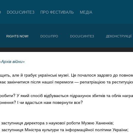
О
DOCU/СИНТЕЗ
ПРО ФЕСТИВАЛЬ
МЕДІА
RIGHTS NOW!
DOCU/ПРО
DOCU/СИНТЕЗ
ДЕКОНСТРУКЦІЇ
«Архів війни»
нищить, але й грабує українські музеї. Це почалося задовго до повн
має закінчитися після нашої перемоги — репатріацією та реституціє
робити? У який спосіб відбувається підрахунок збитків та облік нагр
рнення? І чи вдасться нам повернути все?
, заступниця директора з наукової роботи Музею Ханенків;
, заступниця Міністра культури та інформаційної політики України;