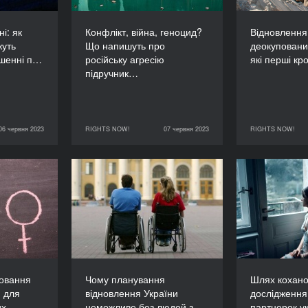
90’
90’
ні: як
Конфлікт, війна, геноцид?
Відновлення
жуть
Що напишуть про
деокуповани
ршенні п…
російську агресію
які перші к
підручник…
06 червня 2023
RIGHTS NOW!
07 червня 2023
RIGHTS NOW!
RIGHTS NOW!
07 червня 2023
RIGHTS NOW!
03 червня 2023
иховання
Чому планування
Шлях ко
зовим для
відновлення України
дослід
 дорослих
неможливе без людей з
партнеро
інвалідністю
в
ТРИВАЛІСТЬ
60’
ТРИВАЛІСТЬ
60’
ховання
Чому планування
Шлях кохано
 для
відновлення України
дослідження
их
неможливе без людей з
партнерок у