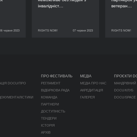
інвалідніст…
ветеран…
06 червня 2023
RIGHTS NOW!
07 червня 2023
RIGHTS NOW!
RIGHTS NOW!
07 червня 2023
RIGHTS NOW!
06 червня 2023
ПРО ФЕСТИВАЛЬ
МЕДІА
ПРОЄКТИ D
АЦІЯ DOCU/ПРО
РЕГЛАМЕНТ
МЕДІА ПРО НАС
МАНДРІВНИЙ
ВІДБІРКОВА РАДА
АКРЕДИТАЦІЯ
DOCU/КЛУБ
 ДОКУМЕНТАЛІСТИКИ
КОМАНДА
ГАЛЕРЕЯ
DOCU/SPACE
ПАРТНЕРИ
ДОСТУПНІСТЬ
ТЕНДЕРИ
ІСТОРІЯ
АРХІВ