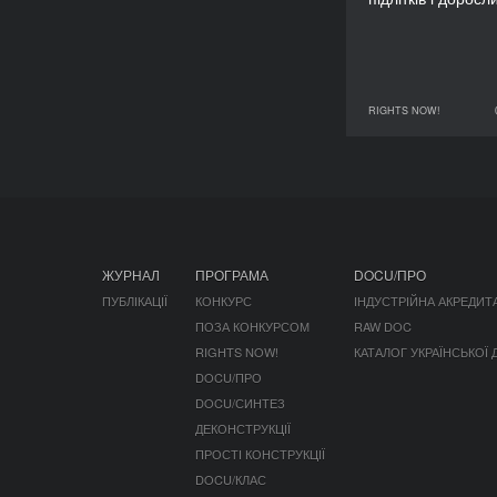
RIGHTS NOW!
06 червня 2023
ЖУРНАЛ
ПРОГРАМА
DOCU/ПРО
ПУБЛІКАЦІЇ
КОНКУРС
ІНДУСТРІЙНА АКРЕДИТ
ПОЗА КОНКУРСОМ
RAW DOC
RIGHTS NOW!
КАТАЛОГ УКРАЇНСЬКОЇ
DOCU/ПРО
DOCU/СИНТЕЗ
ДЕКОНСТРУКЦІЇ
ПРОСТІ КОНСТРУКЦІЇ
DOCU/КЛАС