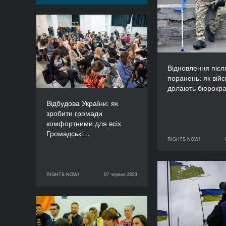
поранень: як 
долають бю
Відбудова України: як
зробити громади
комфортними для всіх
Громадські обговорення
Відновлення післ
ТРИВАЛІСТЬ
поранень: як війс
90’
долають бюрокра
Відбудова України: як
зробити громади
комфортними для всіх
Громадські…
RIGHTS NOW!
03 червня 2023
RIGHTS NOW!
07 червня 2023
Сторітелінг на
07 червня 2023
RIGHTS NOW!
журналіст(к
допомогти у 
пра
Рік війни: 163
відновлених і 147 нових