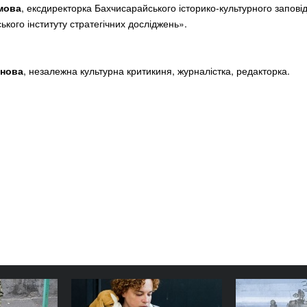
мова
, ексдиректорка Бахчисарайського історико-культурного запові
ького інституту стратегічних досліджень».
онова
, незалежна культурна критикиня, журналістка, редакторка.
ння після
Травми війни: як Хібукі-
П