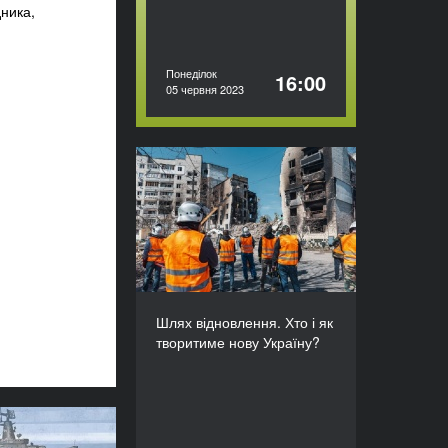
дника,
Понеділок
16:00
05 червня 2023
Шлях відновлення. Хто і
як творитиме нову
Україну?
ТРИВАЛІСТЬ
90’
Шлях відновлення. Хто і як
творитиме нову Україну?
сихологічний