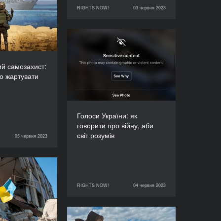
озахист: чому
RIGHTS NOW!
03 червня 2023
03 червня 2023
RIGHTS NOW!
артувати про
війну
ТРИВАЛІСТЬ
Голоси України: як
90’
говорити про війну, аби
світ розумів
ий самозахист:
о жартувати
ТРИВАЛІСТЬ
90’
Голоси України: як
говорити про війну, аби
світ розумів
05 червня 2023
RIGHTS NOW!
ня України на
деокупованих
RIGHTS NOW!
04 червня 2023
04 червня 2023
RIGHTS NOW!
іях: які перші
треба зробити
ТРИВАЛІСТЬ