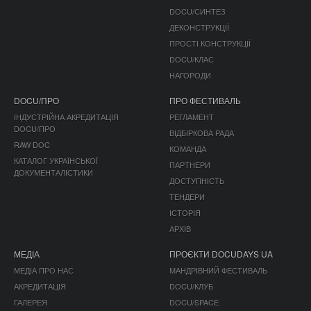
DOCU/СИНТЕЗ
ДЕКОНСТРУКЦІЇ
ПРОСТІ КОНСТРУКЦІЇ
DOCU/КЛАС
НАГОРОДИ
DOCU/ПРО
ПРО ФЕСТИВАЛЬ
ІНДУСТРІЙНА АКРЕДИТАЦІЯ
РЕГЛАМЕНТ
DOCU/ПРО
ВІДБІРКОВА РАДА
RAW DOC
КОМАНДА
КАТАЛОГ УКРАЇНСЬКОЇ
ПАРТНЕРИ
ДОКУМЕНТАЛІСТИКИ
ДОСТУПНІСТЬ
ТЕНДЕРИ
ІСТОРІЯ
АРХІВ
МЕДІА
ПРОЄКТИ DOCUDAYS UA
МЕДІА ПРО НАС
МАНДРІВНИЙ ФЕСТИВАЛЬ
АКРЕДИТАЦІЯ
DOCU/КЛУБ
ГАЛЕРЕЯ
DOCU/SPACE