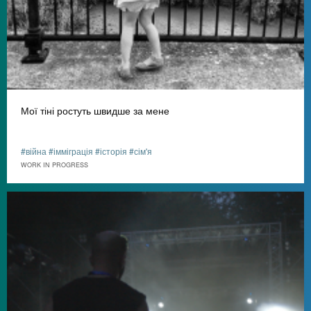
Мої тіні ростуть швидше за мене
#війна #імміграція #історія #сім'я
WORK IN PROGRESS