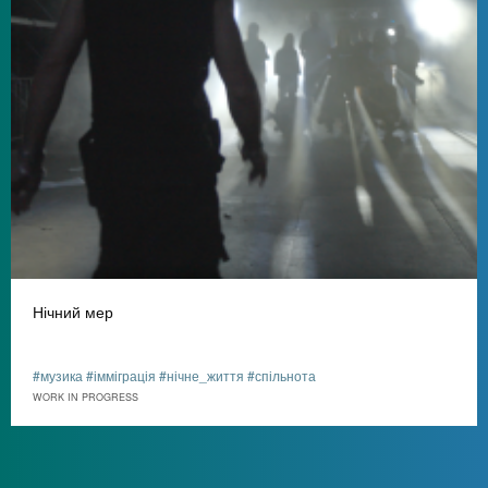
Нічний мер
#музика #імміграція #нічне_життя #спільнота
WORK IN PROGRESS