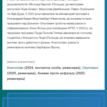
документалістів
«
Молода Європа
»
(Польща), де менторами
виступали Яцек Блавут, Мирослав Дембінський, Павел Лозінський
та Лідія Дуда. У 2022 році навчалася на міжнародній програмі в
Кіноакадемії Баден-Вюрттемберґ (Німеччина), де зокрема почала
працювати над фільмом
«
Окуповані
»
(робоча назва) разом із
співрежисеркою Зоєю Фольк для платформи АРТЕ. У 2023 р. за
підтримки програми
Ґауде Полонія
Тетяна навчалася як гостьова
студентка у Кіношколі в Лодзі (Польща), де зокрема завершила
монтаж свого дебютного фільму
«
Книголови
»
разом із
режисеркою монтажу Барбарою Фронц.
ВИБРАНА ФІЛЬМОГРАФІЯ:
Книголови
(2024, контактна особа, режисерка),
Окуповані
(2025, режисерка), Книжки проти асфальту (2020,
режисерка)