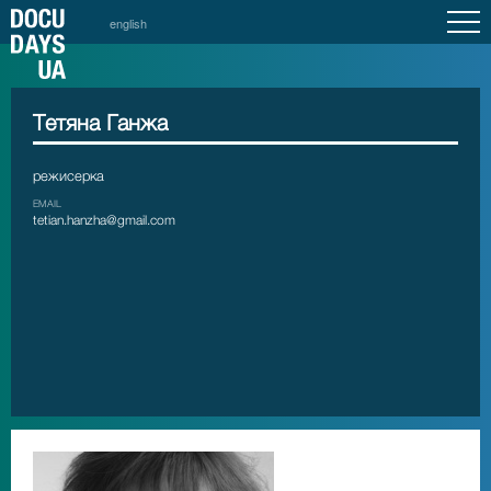
english
Тетяна Ганжа
режисерка
EMAIL
tetian.hanzha@gmail.com