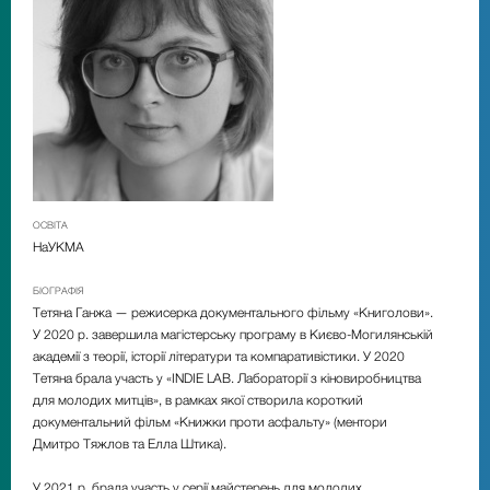
ОСВІТА
НаУКМА
БІОГРАФІЯ
Тетяна Ганжа
—
режисерка документального фільму
«
Книголови
»
.
У 2020 р. завершила магістерську програму в Києво-Могилянській
академії з теорії, історії літератури та компаративістики. У 2020
Тетяна брала участь у
«
INDIE LAB. Лабораторії з кіновиробництва
для молодих митців
»
, в рамках якої створила короткий
документальний фільм
«
Книжки проти асфальту
»
(ментори
Дмитро Тяжлов та Елла Штика).
У 2021 р. брала участь у серії майстерень для молодих