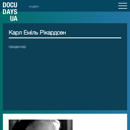
english
Карл Еміль Рікардсен
продюсер