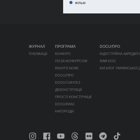
ФIЛЬМ
ЖУРНАЛ
ПРОГРАМА
DOCU/ПРО
ПУБЛІКАЦІЇ
КОНКУРС
ІНДУСТРІЙНА АКРЕДИТ
ПОЗА КОНКУРСОМ
RAW DOC
RIGHTS NOW!
КАТАЛОГ УКРАЇНСЬКОЇ
DOCU/ПРО
DOCU/СИНТЕЗ
ДЕКОНСТРУКЦІЇ
ПРОСТІ КОНСТРУКЦІЇ
DOCU/КЛАС
НАГОРОДИ