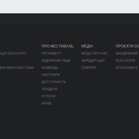
ПРО ФЕСТИВАЛЬ
МЕДІА
ПРОЄКТИ D
АЦІЯ DOCU/ПРО
РЕГЛАМЕНТ
МЕДІА ПРО НАС
МАНДРІВНИЙ
ВІДБІРКОВА РАДА
АКРЕДИТАЦІЯ
DOCU/КЛУБ
 ДОКУМЕНТАЛІСТИКИ
КОМАНДА
ГАЛЕРЕЯ
DOCU/SPACE
ПАРТНЕРИ
ДОСТУПНІСТЬ
ТЕНДЕРИ
ІСТОРІЯ
АРХІВ