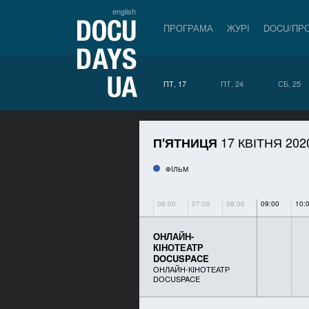
english
ПРОГРАМА
ЖУРІ
DOCU/ПР
ПТ, 17
ПТ, 24
СБ, 25
17 КВІТНЯ 202
П'ЯТНИЦЯ
ФIЛЬМ
06:00
07:00
08:00
09:00
10:
ОНЛАЙН-
КІНОТЕАТР
DOCUSPACE
ОНЛАЙН-КІНОТЕАТР
DOCUSPACE