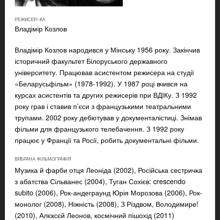
РЕЖИСЕР/-КА
Владімір Козлов
Владімір Козлов
народився у Мінську 1956 року. Закінчив
історичний факультет Білоруського державного
університету. Працював асистентом режисера на студії
«Беларусьфільм» (1978-1992). У 1987 році вчився на
курсах асистентів та других режисерів при ВДІКу. З 1992
року грав і ставив п’єси з французькими театральними
трупами. 2002 року дебютував у документалістиці. Знімав
фільми для французького телебачення. З 1992 року
працює у Франції та Росії, робить документальні фільми.
ВИБРАНА ФІЛЬМОГРАФІЯ
Музика й фарби отця Леоніда (2002), Російська сестричка
з абатства Сільванес (2004), Туган Сохієв: crescendo
subito (2006), Рок-андеграунд Юрія Морозова (2006), Рок-
монолог (2008), Ніжність (2008), З Різдвом, Володимире!
(2010), Алєксєй Леонов, космічний пішохід (2011)