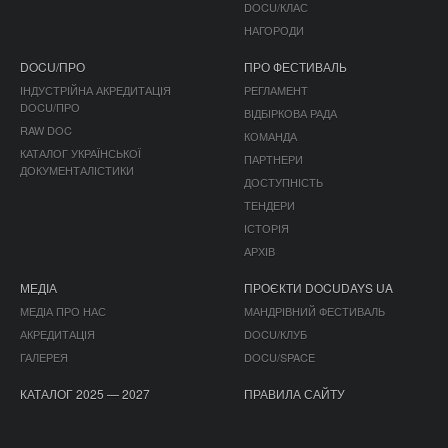
DOCU/КЛАС
НАГОРОДИ
DOCU/ПРО
ПРО ФЕСТИВАЛЬ
ІНДУСТРІЙНА АКРЕДИТАЦІЯ
РЕГЛАМЕНТ
DOCU/ПРО
ВІДБІРКОВА РАДА
RAW DOC
КОМАНДА
КАТАЛОГ УКРАЇНСЬКОЇ
ПАРТНЕРИ
ДОКУМЕНТАЛІСТИКИ
ДОСТУПНІСТЬ
ТЕНДЕРИ
ІСТОРІЯ
АРХІВ
МЕДІА
ПРОЄКТИ DOCUDAYS UA
МЕДІА ПРО НАС
МАНДРІВНИЙ ФЕСТИВАЛЬ
АКРЕДИТАЦІЯ
DOCU/КЛУБ
ГАЛЕРЕЯ
DOCU/SPACE
КАТАЛОГ 2025 — 2027
ПРАВИЛА САЙТУ