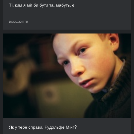
Ті, ким я міг би бути та, мабуть, є
DOCU/ЖИТТЯ
Як у тебе справи, Рудольфе Мінґ?