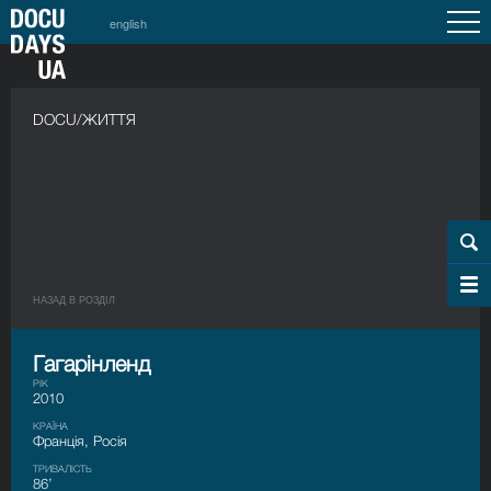
english
DOCU/ЖИТТЯ
НАЗАД В РОЗДIЛ
Гагарінленд
РІК
2010
КРАЇНА
Франція, Росія
ТРИВАЛІСТЬ
86’