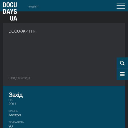
english
DOCU/ЖИТТЯ
НАЗАД В РОЗДIЛ
Захід
РІК
2011
КРАЇНА
Австрія
ТРИВАЛІСТЬ
90’