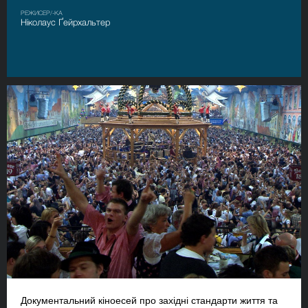
РЕЖИСЕР/-КА
Ніколаус Ґейрхальтер
Документальний кіноесей про західні стандарти життя та