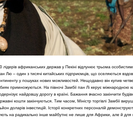
 50 лідерів африканських держав у Пекіні відлунює трьома особистим
 Пан Лю – один з тисячі китайських підприємців, що оселяються вздо
нтиненту у пошуках нових можливостей. Нещодавно він купив четве
абияк примножуються. На півночі Замбії пан Лі керує міжнародною 
одернізує найдовшу дорогу в країні. Бажання вчасно закінчити будів
ржавні кошти закінчуються. Тим часом, Міністр торгівлі Замбії виру
ьйон доларів інвестицій. Історії конкретних персоналій демонструют
азують на радикально інше майбутнє не лише для Африки, але й для в