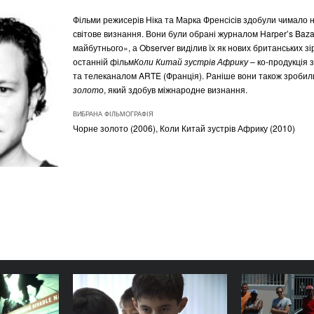
Фільми режисерів
Ніка та Марка Френсісів
здобули чимало н
світове визнання. Вони були обрані журналом Harper’s Baza
майбутнього», а Observer виділив їх як нових британських зір
останній фільм
Коли Китай зустрів Африку
– ко-продукція з
та телеканалом ARTE (Франція). Раніше вони також зроби
золото
, який здобув міжнародне визнання.
ВИБРАНА ФІЛЬМОГРАФІЯ
Чорне золото (2006), Коли Китай зустрів Африку (2010)
Катка
Планета Кірсан
П
РІК
РІК