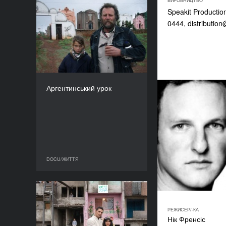
ВИРОБНИЦТВО
Speakit Producti
Аргентинський урок
0444,
distribution
РІК
2011
КРАЇНА
Польща
РЕЖИСЕР/-КА
ТРИВАЛІСТЬ
Аргентинський урок
56’
DOCU/ЖИТТЯ
DOCU/ЖИТТЯ
Готель «Парадіз»
РІК
РЕЖИСЕР/-КА
2010
Нік Френсіс