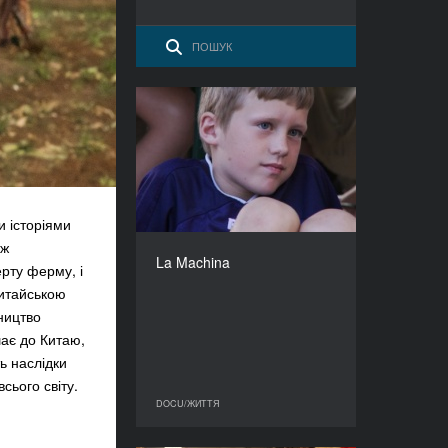
La Machina
РІК
2011
КРАЇНА
Польща
и історіями
РЕЖИСЕР/-КА
вж
Тьєррі Паладіно
La Machina
рту ферму, і
ТРИВАЛІСТЬ
52’
китайською
ництво
шає до Китаю,
ь наслідки
сього світу.
DOCU/ЖИТТЯ
DOCU/ЖИТТЯ