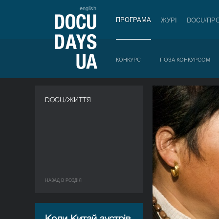
english
ПРОГРАМА
ЖУРІ
DOCU/ПР
КОНКУРС
ПОЗА КОНКУРСОМ
DOCU/ЖИТТЯ
НАЗАД В РОЗДIЛ
Коли Китай зустрів