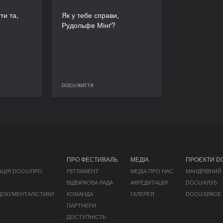
РЕЖИСЕР/-КА
РЕЖИСЕР/-КА
ути та,
Як у тебе справи,
ис Ґерретц
Робертс Рубінс
Рудольфе Мінґ?
ТРИВАЛІСТЬ
ТРИВАЛІСТЬ
53’
62’
DOCU/ЖИТТЯ
DOCU/ЖИТТЯ
DOCU/ЖИТТЯ
ПРО ФЕСТИВАЛЬ
МЕДІА
ПРОЄКТИ D
АЦІЯ DOCU/ПРО
РЕГЛАМЕНТ
МЕДІА ПРО НАС
МАНДРІВНИЙ
ВІДБІРКОВА РАДА
АКРЕДИТАЦІЯ
DOCU/КЛУБ
 ДОКУМЕНТАЛІСТИКИ
КОМАНДА
ГАЛЕРЕЯ
DOCU/SPACE
ПАРТНЕРИ
ДОСТУПНІСТЬ