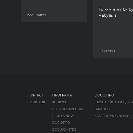
Ті, ким я міг би б
Бор
мабуть, є
DOCU/ЖИТТЯ
DOCU/ЖИТТЯ
DOCU/ЖИТТЯ
ЖУРНАЛ
ПРОГРАМА
DOCU/ПРО
ПУБЛІКАЦІЇ
КОНКУРС
ІНДУСТРІЙНА АКРЕДИТ
ПОЗА КОНКУРСОМ
RAW DOC
RIGHTS NOW!
КАТАЛОГ УКРАЇНСЬКОЇ
DOCU/ПРО
DOCU/СИНТЕЗ