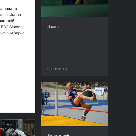
КРАЇНА
Італія
агород та
ar як «імена
РЕЖИСЕР(К)И
ок. Їхній
Массімо д’Анольфі,
Замок
 BBC Storyville
Мартіна Паренті
ли фільм
Чорне
ТРИВАЛІСТЬ
90’
DOCU/ЖИТТЯ
DOCU/ЖИТТЯ
Золота осінь
РІК
2010
КРАЇНА
Німеччина
РЕЖИСЕР/-КА
ро гангстерів
Ян Тенхавен
Золота осінь
РІК