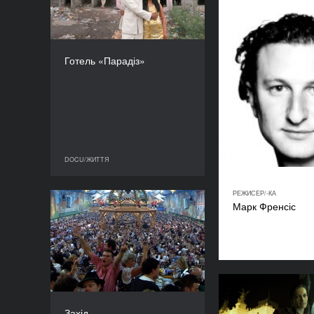
КРАЇНА
Болгарія
РЕЖИСЕР/-КА
Софія Цавелла
Готель «Парадіз»
ТРИВАЛІСТЬ
54’’
DOCU/ЖИТТЯ
DOCU/ЖИТТЯ
РЕЖИСЕР/-КА
Марк Френсіс
Захід
РІК
2011
КРАЇНА
Австрія
РЕЖИСЕР/-КА
Ніколаус Ґейрхальтер
Захід