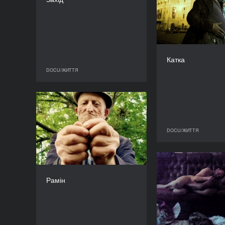
ТРИВАЛІСТЬ
90’
Гелена Т
Катка
DOCU/ЖИТТЯ
DOCU/ЖИТТЯ
Рамін
РІК
2011
DOCU/ЖИТТЯ
КРАЇНА
Латвія, Грузія
РЕЖИСЕР/-КА
Ті, ким я міг б
Аудріус Стоніс
Рамін
ТРИВАЛІСТЬ
58’