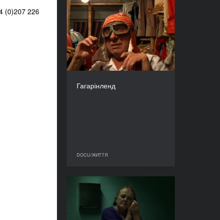
4 (0)207 226
Гагарінленд
РІК
2010
КРАЇНА
Франція, Росія
РЕЖИСЕР/-КА
Владімір Козлов
Гагарінленд
ТРИВАЛІСТЬ
86’
DOCU/ЖИТТЯ
DOCU/ЖИТТЯ
Замок
РІК
2011