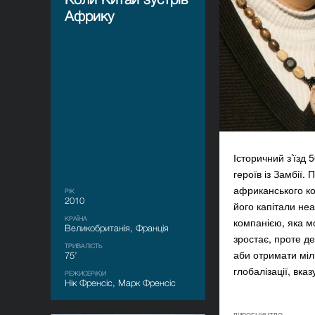
Африку
Історичний з’їзд
героїв із Замбії.
африканського ко
РІК
2010
його капітали не
КРАЇНА
компанією, яка м
Великобританія, Франція
зростає, проте де
ТРИВАЛІСТЬ
аби отримати міл
75’
глобалізації, вк
РЕЖИСЕР(К)И
Нік Френсіс, Марк Френсіс