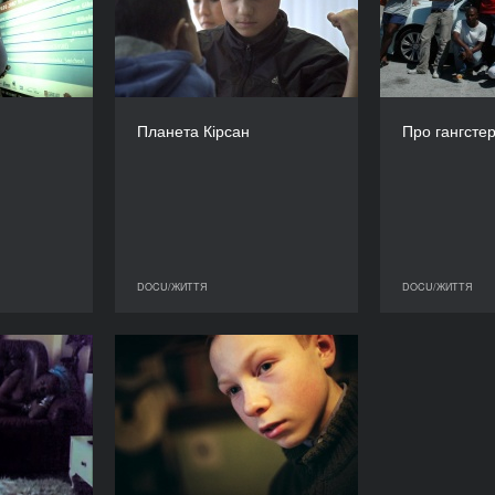
2010
2010
КРАЇНА
КРАЇНА
Чехія
Польща
Німеч
Африканс
РЕЖИСЕР/-КА
РЕЖИСЕР/-КА
ржештікова
Маґдалена Пієта
Планета Кірсан
Про гангстер
ТРИВАЛІСТЬ
ТРИВАЛІСТЬ
92’
50’
DOCU/ЖИТТЯ
DOCU/ЖИТТЯ
DOCU/ЖИТТЯ
DOCU/ЖИТТЯ
и бути та,
Як у тебе справи,
мабуть, є
Рудольфе Мінґ?
РІК
РІК
2010
2010
КРАЇНА
КРАЇНА
Нідерланди
Латвія