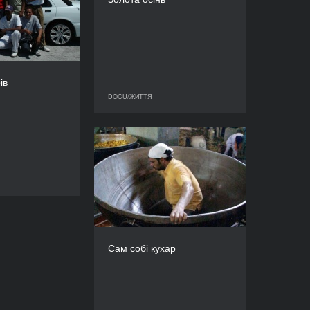
ТРИВАЛІСТЬ
2011
94’
КРАЇНА
чина, Південно-
ька Республіка
РЕЖИСЕР/-КА
ів
Тебого Едкінс
DOCU/ЖИТТЯ
DOCU/ЖИТТЯ
ТРИВАЛІСТЬ
55’
Сам собі кухар
РІК
2011
DOCU/ЖИТТЯ
КРАЇНА
Бельгія
РЕЖИСЕР(К)И
Валері Берто, Філіп Вайтс
Сам собі кухар
ТРИВАЛІСТЬ
64’