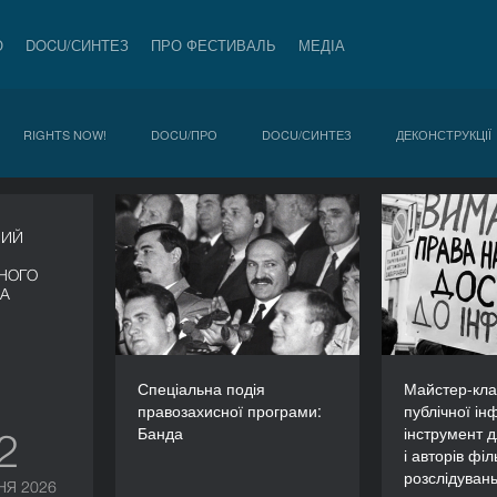
О
DOCU/СИНТЕЗ
ПРО ФЕСТИВАЛЬ
МЕДІА
RIGHTS NOW!
DOCU/ПРО
DOCU/СИНТЕЗ
ДЕКОНСТРУКЦІЇ
Спеціальна подія
Майстер-
НИЙ
правозахисної
до публічн
програми: Банда
як і
НОГО
журналі
ВА
ТРИВАЛІСТЬ
фільмів-
60’
Спеціальна подія
Майстер-кла
правозахисної програми:
публічної ін
Банда
інструмент д
12
і авторів філ
розслідуван
НЯ 2026