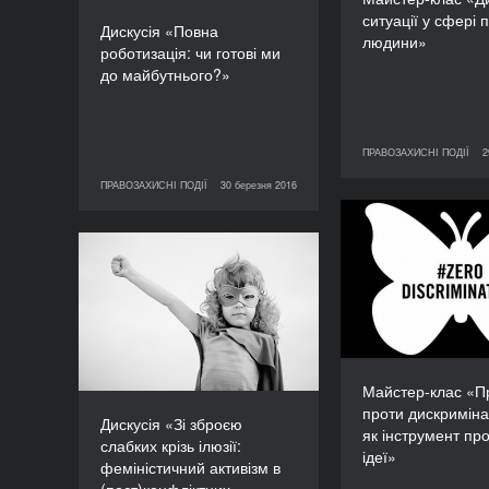
ситуації у сфері 
Дискусія «Повна
людини»
роботизація: чи готові ми
до майбутнього?»
ПРАВОЗАХИСНІ ПОДІЇ
2
29 березня 2016
ПРАВО
ПРАВОЗАХИСНІ ПОДІЇ
30 березня 2016
30 березня 2016
ПРАВОЗАХИСНІ ПОДІЇ
Майс
«Провокац
Дискусія «Зі зброєю
дискримінації:
слабких крізь ілюзії:
інструмент п
феміністичний активізм
в (пост)конфліктних
суспільствах»
ТРИВАЛІСТЬ
Майстер-клас «П
120’
проти дискримінац
Дискусія «Зі зброєю
як інструмент пр
слабких крізь ілюзії:
ідеї»
феміністичний активізм в