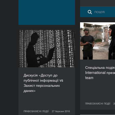
Спеціаль
Amnesty Inte
Дискусія «Доступ до
презенту
публічної інформації vs
Захист персональних
даних»
ТРИВАЛІСТЬ
90’
Спеціальна подія
International през
Дискусія «Доступ до
team
публічної інформації vs
Захист персональних
даних»
ПРАВОЗАХИСНІ ПОДІЇ
2
26 березня 2016
ПРАВО
ПРАВОЗАХИСНІ ПОДІЇ
27 березня 2016
27 березня 2016
ПРАВОЗАХИСНІ ПОДІЇ