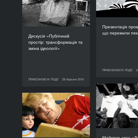
та зміна ідеології»
ТРИВАЛІСТЬ
120’
Презентація прое
що пережили пек
Дискусія «Публічний
простір: трансформація та
зміна ідеології»
ПРАВОЗАХИСНІ ПОДІЇ
2
28 березня 2016
ПРАВО
ПРАВОЗАХИСНІ ПОДІЇ
29 березня 2016
29 березня 2016
ПРАВОЗАХИСНІ ПОДІЇ
Майстер-клас 
ситуації у с
Дискусія «Повна
роботизація: чи готові
ми до майбутнього?»
ТРИВАЛІСТЬ
90’
Майстер-клас «Д