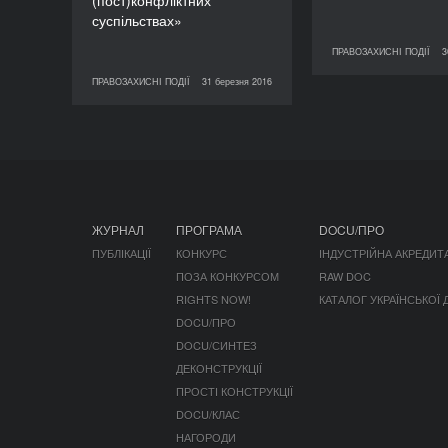
(пост)конфліктних
суспільствах»
ПРАВОЗАХИСНІ ПОДІЇ
3
30 березня 2016
ПРАВО
ПРАВОЗАХИСНІ ПОДІЇ
31 березня 2016
31 березня 2016
ПРАВОЗАХИСНІ ПОДІЇ
ЖУРНАЛ
ПРОГРАМА
DOCU/ПРО
ПУБЛІКАЦІЇ
КОНКУРС
ІНДУСТРІЙНА АКРЕДИТ
ПОЗА КОНКУРСОМ
RAW DOC
RIGHTS NOW!
КАТАЛОГ УКРАЇНСЬКОЇ
DOCU/ПРО
DOCU/СИНТЕЗ
ДЕКОНСТРУКЦІЇ
ПРОСТІ КОНСТРУКЦІЇ
DOCU/КЛАС
НАГОРОДИ