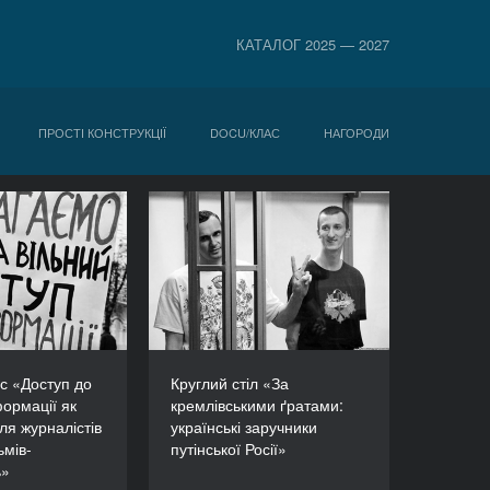
КАТАЛОГ 2025 — 2027
ПРОСТІ КОНСТРУКЦІЇ
DOCU/КЛАС
НАГОРОДИ
клас «Доступ
Круглий стіл «За
ої інформації
кремлівськими ґратами:
нструмент для
українські заручники
стів і авторів
путінської Росії»
розслідувань»
ТРИВАЛІСТЬ
90’
ТРИВАЛІСТЬ
60’
с «Доступ до
Круглий стіл «За
формації як
кремлівськими ґратами:
ля журналістів
українські заручники
ьмів-
путінської Росії»
ь»