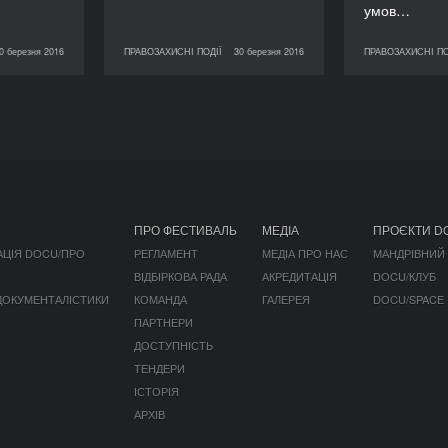
умов…
0 березня 2016
ПРАВОЗАХИСНІ ПОДІЇ
30 березня 2016
ПРАВОЗАХИСНІ ПО
ЗАХИСНІ ПОДІЇ
30 березня 2016
ПРАВОЗАХИСНІ ПОДІЇ
31 березня 2016
ПРО ФЕСТИВАЛЬ
МЕДІА
ПРОЄКТИ D
АЦІЯ DOCU/ПРО
РЕГЛАМЕНТ
МЕДІА ПРО НАС
МАНДРІВНИЙ
ВІДБІРКОВА РАДА
АКРЕДИТАЦІЯ
DOCU/КЛУБ
 ДОКУМЕНТАЛІСТИКИ
КОМАНДА
ГАЛЕРЕЯ
DOCU/SPACE
ПАРТНЕРИ
ДОСТУПНІСТЬ
ТЕНДЕРИ
ІСТОРІЯ
АРХІВ