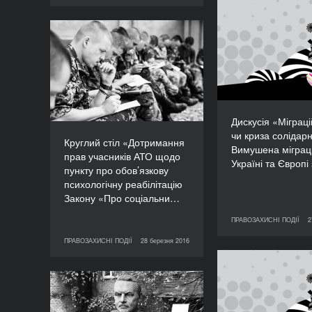
Дискусія «М
криза
Круглий стіл
солідарності? 
«Дотримання прав
міграція в 
учасників АТО щодо
Європі
пункту про обов’язкову
психологічну
реабілітацію Закону
Дискусія «Міграц
«Про соціальний і
чи криза солідарн
правовий захист
Круглий стіл «Дотримання
Вимушена міграці
військовослужбовців та
прав учасників АТО щодо
Україні та Європі
членів їхніх сімей»
пункту про обов’язкову
психологічну реабілітацію
ТРИВАЛІСТЬ
90’
Закону «Про соціальни…
ПРАВОЗАХИСНІ ПОДІЇ
2
27 березня 2016
ПРАВО
ПРАВОЗАХИСНІ ПОДІЇ
28 березня 2016
28 березня 2016
ПРАВОЗАХИСНІ ПОДІЇ
Презентація про
що пережил
Дискусія «Публічний
простір: трансформація