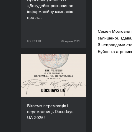
«Докудейз» розпочинає
інформаційну кампанію
про л…
Семен Мозговий в
залишеної, здава
КОНСПЕКТ
29 червня 2026
29 червня 2026
КОНСПЕКТ
й неправдами ста
Буйно та агресив
Вітаємо переможців і
переможниць Docudays
UA-2026!
Вітаємо переможців і
переможниць Docudays
UA-2026!