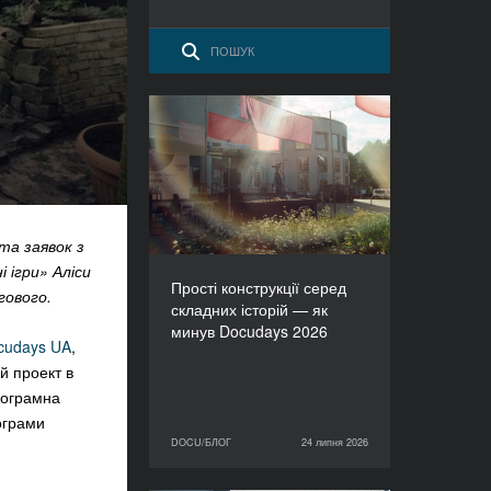
Прості конструкції серед
складних історій — як
минув Docudays 2026
ста заявок з
 ігри» Аліси
Прості конструкції серед
гового.
складних історій — як
минув Docudays 2026
ocudays UA
,
й проект в
рограмна
ограми
DOCU/БЛОГ
24 липня 2026
24 липня 2026
DOCU/БЛОГ