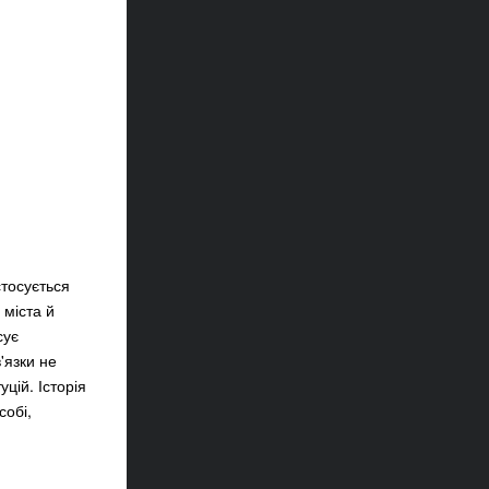
стосується
 міста й
сує
'язки не
цій. Історія
собі,