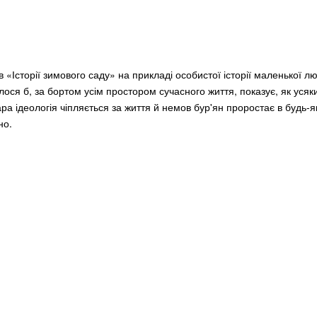
 «Історії зимового саду» на прикладі особистої історії маленької л
лося б, за бортом усім простором сучасного життя, показує, як уся
ра ідеологія чіпляється за життя й немов бур'ян проростає в будь-я
но.