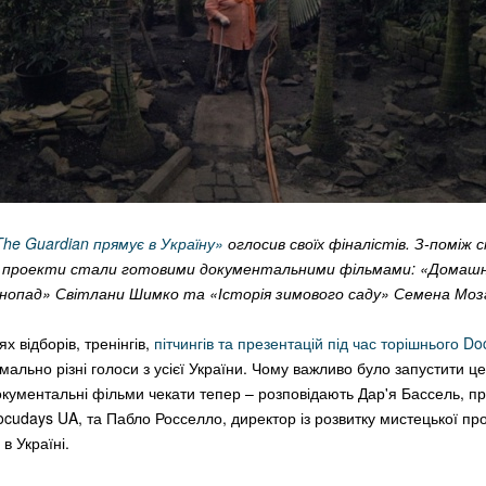
The Guardian прямує в Україну»
оглосив своїх фіналістів. З-поміж 
ри проекти стали готовими документальними фільмами: «Домашні
інопад» Світлани Шимко та «Історія зимового саду» Семена Моз
х відборів, тренінгів,
пітчингів та презентацій під час торішнього D
ально різні голоси з усієї України. Чому важливо було запустити це
 документальні фільми чекати тепер – розповідають Дар'я Бассель, п
cudays UA, та Пабло Росселло, директор із розвитку мистецької пр
в Україні.