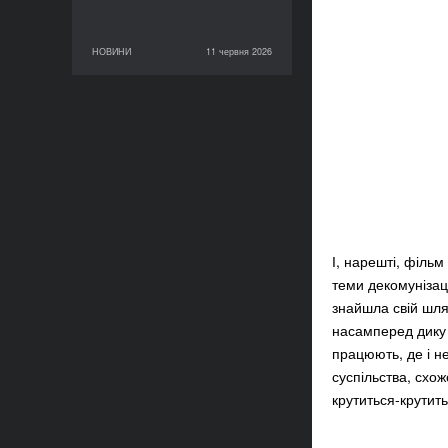
НОВИНИ
11 червня 2026
11 червня 2026
НОВИНИ
І, нарешті, фільм
теми декомунізації
знайшла свій шля
насамперед дику б
працюють, де і не
суспільства, схо
крутиться-крутит