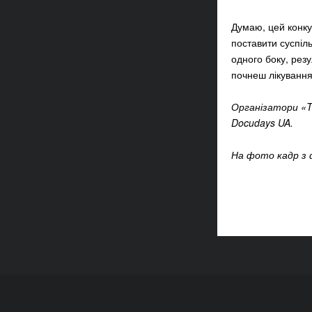
Думаю, цей конку
поставити суспіл
одного боку, резу
почнеш лікування
Організатори «Th
Docudays UA.
На фото кадр з 