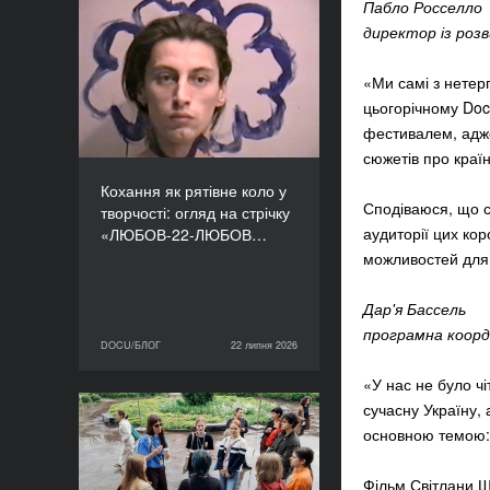
Пабло Росселло
Кохання як рятівне коло
директор із роз
у творчості: огляд на
стрічку «ЛЮБОВ-22-
«Ми самі з нетер
ЛЮБОВ» Єруна
цьогорічному Doc
Койманса
фестивалем, адже 
сюжетів про краї
Кохання як рятівне коло у
Сподіваюся, що с
творчості: огляд на стрічку
аудиторії цих ко
«ЛЮБОВ-22-ЛЮБОВ…
можливостей для 
Дар'я Бассель
програмна коор
DOCU/БЛОГ
22 липня 2026
22 липня 2026
DOCU/БЛОГ
«У нас не було ч
сучасну Україну, 
«Нас веде подільський
основною темою: 
пес»: презентуємо фільм
майстерні DOCU/ТАБІР
Фільм Світлани Ш