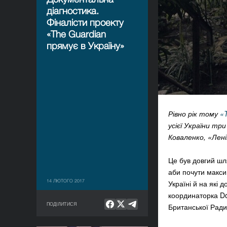
діагностика.
Фіналісти проекту
«The Guardian
прямує в Україну»
Рівно рік тому
«
усієї України т
Коваленко, «Лен
Це був довгий шля
аби почути максим
14 ЛЮТОГО 2017
Україні й на які
координаторка Do
ПОДІЛИТИСЯ
Британської Ради 