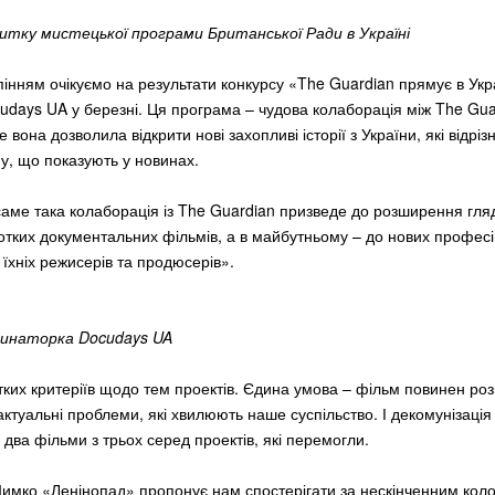
витку мистецької програми Британської Ради в Україні
пінням очікуємо на результати конкурсу «The Guardian прямує в Укр
udays UA у березні. Ця програма – чудова колаборація між The Gua
вона дозволила відкрити нові захопливі історії з України, які відріз
ну, що показують у новинах.
аме така колаборація із The Guardian призведе до розширення гля
ротких документальних фільмів, а в майбутньому – до нових профес
їхніх режисерів та продюсерів».
динаторка Docudays UA
ітких критеріїв щодо тем проектів. Єдина умова – фільм повинен ро
актуальні проблеми, які хвилюють наше суспільство. І декомунізаці
два фільми з трьох серед проектів, які перемогли.
имко «Ленінопад» пропонує нам спостерігати за нескінченним кол