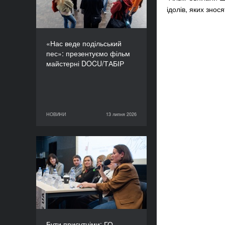
ідолів, яких знос
«Нас веде подільський
пес»: презентуємо фільм
майстерні DOCU/ТАБІР
НОВИНИ
13 липня 2026
13 липня 2026
НОВИНИ
Бути присутніми: ГО
«Докудейз» розпочинає
інформаційну кампанію
про людей в окупації
Бути присутніми: ГО