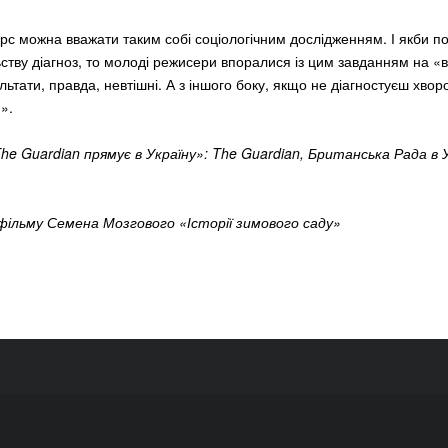
рс можна вважати таким собі соціологічним дослідженням. І якби п
ьству діагноз, то молоді режисери впоралися із цим завданням на «в
льтати, правда, невтішні. А з іншого боку, якщо не діагностуєш хвор
».
e Guardian прямує в Україну»: The Guardian, Британська Рада в У
фільму Семена Мозгового «Історії зимового саду»