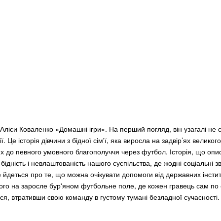
 Аліси Коваленко «Домашні ігри». На перший погляд, він узагалі не 
. Це історія дівчини з бідної сім'ї, яка виросла на задвір’ях великого
х до певного умовного благополуччя через футбол. Історія, що опи
ідність і невлаштованість нашого суспільства, де жодні соціальні зв
 йдеться про те, що можна очікувати допомоги від державних інститу
жого на заросле бур'яном футбольне поле, де кожен гравець сам по 
ься, втративши свою команду в густому тумані безладної сучасності.