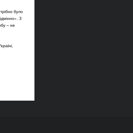
отрібно було
ідмінно». З
обу – не
країні,