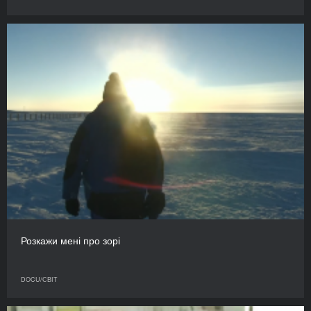
Розкажи мені про зорі
DOCU/СВІТ