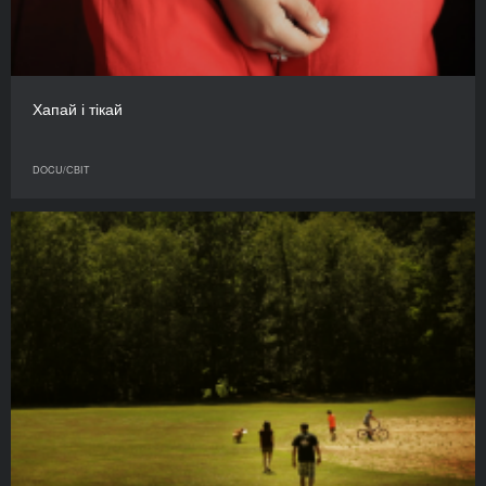
Хапай і тікай
DOCU/СВІТ