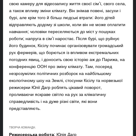
свою камеру для відеозапису життя своєї сім’ї, свого села,
а також впливу зміни клімату. Він знімав повені, засухи і
бурі, але крім того й більш людські втрати: його дітей
відправляють додому зі школи, коли він не може оплатити
навчання; чоловіки переселяються до міст у пошуках
роботи; напруга в сім’ї наростає. Після бурі, що руйнує
його будинок, Кісілу починає організовувати громадський
рух фермерів, що борються із впливом екстремальних
погодних явищ, і доносить свою історію аж до Парижа, на
конференцію ООН про зміну клімату. Там, посеред
незрозумілих політичних розборок на найбільшому
екологічному шоу на Землі, стосунки Кісілу та норвезької
режисерки Юлії Дагр роблять цікавий поворот,
проливаючи яскраве світло на рух за кліматичну
справедливість і на дуже різні світи, які вони
представляють.
ТВОРЧА КОМАНДА:
Режисерська робота
: Юлія Дагр