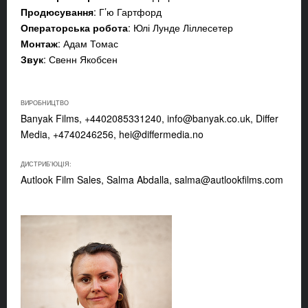
Продюсування
: Г’ю Гартфорд
Операторська робота
: Юлі Лунде Ліллесетер
Монтаж
: Адам Томас
Звук
: Свенн Якобсен
ВИРОБНИЦТВО
Banyak Films, +4402085331240,
info@banyak.co.uk
, Differ
Media, +4740246256,
hei@differmedia.no
ДИСТРИБ'ЮЦІЯ:
Autlook Film Sales, Salma Abdalla,
salma@autlookfilms.com