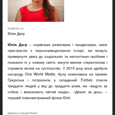
РЕЖИСЕР/-КА
Юлія Дагр
Юлія Дагр
– норвезька режисерка і продюсерка, чиєю
пристрастю є персонажецентричні історії, які можуть
привернути увагу до соціальних та екологічних проблем і
показати їх у новому світлі, кинути виклик стереотипам і
справити вплив на суспільство. У 2015 році вона здобула
нагороду One World Media, була номінована на премію
Ґрієрсона і потрапила у складений Forbes список
тридцяти людей у віці до тридцяти років, які «ведуть за
собою і визначають світові медіа». «Дякую за дощ» –
перший повнометражний фільм Юлії.
ВИБРАНА ФІЛЬМОГРАФІЯ