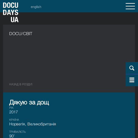
english
DOCU/СВІТ
НАЗАД В РОЗДIЛ
Дякую за дощ
РІК
2017
КРАЇНА
Норвегія, Великобританія
ТРИВАЛІСТЬ
90’