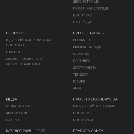
ДЕКОНСТРУКЦІЇ
ПРОСТІ КОНСТРУКЦІЇ
DOCU/КЛАС
НАГОРОДИ
DOCU/ПРО
ПРО ФЕСТИВАЛЬ
ІНДУСТРІЙНА АКРЕДИТАЦІЯ
РЕГЛАМЕНТ
DOCU/ПРО
ВІДБІРКОВА РАДА
RAW DOC
КОМАНДА
КАТАЛОГ УКРАЇНСЬКОЇ
ПАРТНЕРИ
ДОКУМЕНТАЛІСТИКИ
ДОСТУПНІСТЬ
ТЕНДЕРИ
ІСТОРІЯ
АРХІВ
МЕДІА
ПРОЄКТИ DOCUDAYS UA
МЕДІА ПРО НАС
МАНДРІВНИЙ ФЕСТИВАЛЬ
АКРЕДИТАЦІЯ
DOCU/КЛУБ
ГАЛЕРЕЯ
DOCU/SPACE
КАТАЛОГ 2025 — 2027
ПРАВИЛА САЙТУ