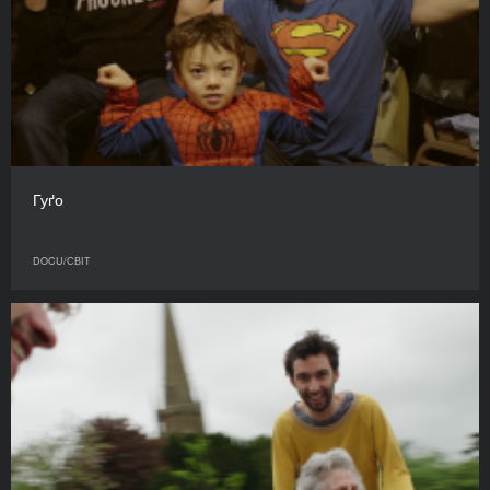
Гуґо
DOCU/СВІТ