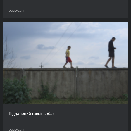
DOCU/СВІТ
Віддалений гавкіт собак
DOCU/СВІТ