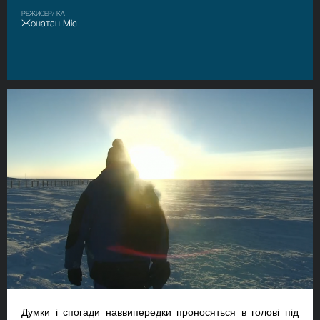
РЕЖИСЕР/-КА
Жонатан Міє
Думки і спогади наввипередки проносяться в голові під