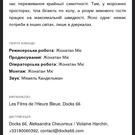
час переживання крайньої самотності. Там, у морозних
просторах, тіла бігають по колу, а розум зимового гостя
працює на максимальній швидкості. Ясно одне: немає
потреби в інших світах, лише в дзеркалах.
ТВОРЧА КОМАНДА:
Режисерська робота
: Жонатан Міє
Продюсування
: Жонатан Міє
Операторська робота
: Жонатан Міє
Монтаж
: Жонатан Міє
Звук
: Мікаель Кандельман
ВИРОБНИЦТВО
Les Films de l'Heure Bleue, Docks 66
ДИСТРИБ'ЮЦІЯ:
Docks 66, Aleksandra Cheuvreux / Violaine Harchin,
+33180060392,
contact@docks66.com