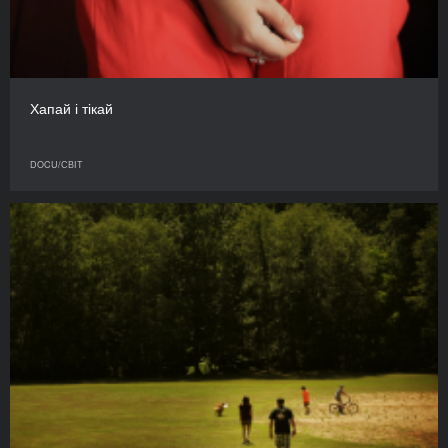
Хапай і тікай
DOCU/СВІТ