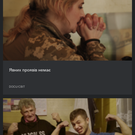
Явних проявів немає
DOCU/СВІТ