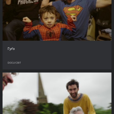
Гуґо
DOCU/СВІТ