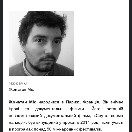
РЕЖИСЕР/-КА
Жонатан Міє
Жонатан Міє
народився в Парижі, Франція. Він знімає
ігрові та документальні фільми. Його останній
повнометражний документальний фільм, «Сеута: тюрма
на морі», був випущений у прокат в 2014 році після участі
в програмах понад 50 міжнародних фестивалів.