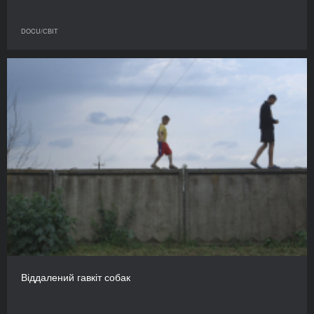
DOCU/СВІТ
Віддалений гавкіт собак