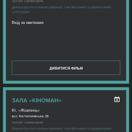
Зустріч з режисером
Демонструється мовою оригіналу з англійськими та українськими
субтитрами
Вхід за квитками
ДИВИТИСЯ ФІЛЬМ
ЗАЛА «КІНОМАН»
Кт. «Жовтень»
вул. Костянтинівська, 26
Зустріч з режисером
Демонструється мовою оригіналу з англійськими та українськими