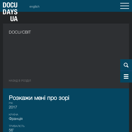
english
DOCU/СВІТ
НАЗАД В РОЗДIЛ
Розкажи мені про зорі
РІК
2017
КРАЇНА
Франція
ТРИВАЛІСТЬ
56’