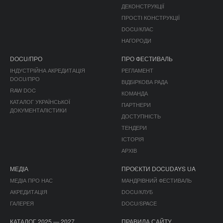
ДЕКОНСТРУКЦІЇ
ПРОСТІ КОНСТРУКЦІЇ
DOCU/КЛАС
НАГОРОДИ
DOCU/ПРО
ПРО ФЕСТИВАЛЬ
ІНДУСТРІЙНА АКРЕДИТАЦІЯ
РЕГЛАМЕНТ
DOCU/ПРО
ВІДБІРКОВА РАДА
RAW DOC
КОМАНДА
КАТАЛОГ УКРАЇНСЬКОЇ
ПАРТНЕРИ
ДОКУМЕНТАЛІСТИКИ
ДОСТУПНІСТЬ
ТЕНДЕРИ
ІСТОРІЯ
АРХІВ
МЕДІА
ПРОЄКТИ DOCUDAYS UA
МЕДІА ПРО НАС
МАНДРІВНИЙ ФЕСТИВАЛЬ
АКРЕДИТАЦІЯ
DOCU/КЛУБ
ГАЛЕРЕЯ
DOCU/SPACE
КАТАЛОГ 2025 — 2027
ПРАВИЛА САЙТУ