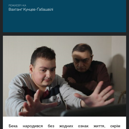
РЕЖИСЕР/-КА
Вахтанґ Кунцев-Ґабашвілі
Бека народився без жодних ознак життя, окрім