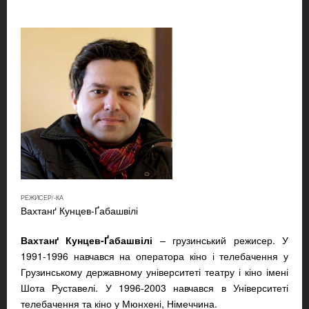
РЕЖИСЕР/-КА
Вахтанґ Кунцев-Ґабашвілі
Вахтанґ Кунцев-Ґабашвілі
– грузинський режисер. У
1991-1996 навчався на оператора кіно і телебачення у
Грузинському державному університеті театру і кіно імені
Шота Руставелі. У 1996-2003 навчався в Університеті
телебачення та кіно у Мюнхені, Німеччина.