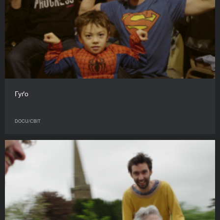
Гуґо
DOCU/СВІТ