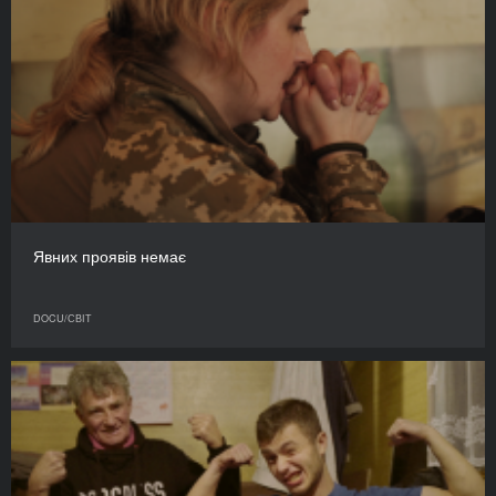
Явних проявів немає
DOCU/СВІТ