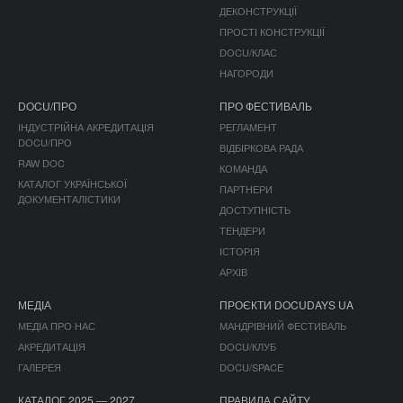
ДЕКОНСТРУКЦІЇ
ПРОСТІ КОНСТРУКЦІЇ
DOCU/КЛАС
НАГОРОДИ
DOCU/ПРО
ПРО ФЕСТИВАЛЬ
ІНДУСТРІЙНА АКРЕДИТАЦІЯ
РЕГЛАМЕНТ
DOCU/ПРО
ВІДБІРКОВА РАДА
RAW DOC
КОМАНДА
КАТАЛОГ УКРАЇНСЬКОЇ
ПАРТНЕРИ
ДОКУМЕНТАЛІСТИКИ
ДОСТУПНІСТЬ
ТЕНДЕРИ
ІСТОРІЯ
АРХІВ
МЕДІА
ПРОЄКТИ DOCUDAYS UA
МЕДІА ПРО НАС
МАНДРІВНИЙ ФЕСТИВАЛЬ
АКРЕДИТАЦІЯ
DOCU/КЛУБ
ГАЛЕРЕЯ
DOCU/SPACE
КАТАЛОГ 2025 — 2027
ПРАВИЛА САЙТУ