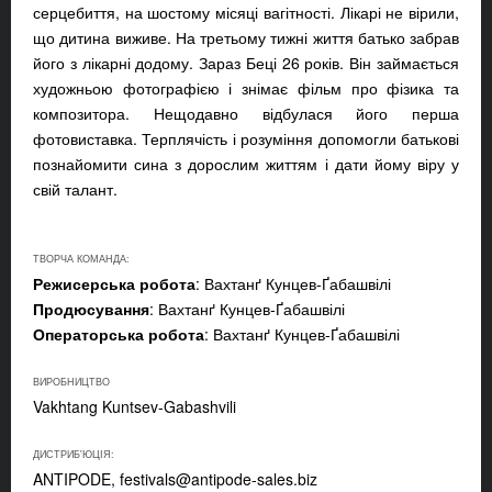
серцебиття, на шостому місяці вагітності. Лікарі не вірили,
що дитина виживе. На третьому тижні життя батько забрав
його з лікарні додому. Зараз Беці 26 років. Він займається
художньою фотографією і знімає фільм про фізика та
композитора. Нещодавно відбулася його перша
фотовиставка. Терплячість і розуміння допомогли батькові
познайомити сина з дорослим життям і дати йому віру у
свій талант.
ТВОРЧА КОМАНДА:
Режисерська робота
: Вахтанґ Кунцев-Ґабашвілі
Продюсування
: Вахтанґ Кунцев-Ґабашвілі
Операторська робота
: Вахтанґ Кунцев-Ґабашвілі
ВИРОБНИЦТВО
Vakhtang Kuntsev-Gabashvili
ДИСТРИБ'ЮЦІЯ:
ANTIPODE,
festivals@antipode-sales.biz