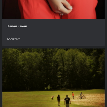
Хапай і тікай
DOCU/СВІТ