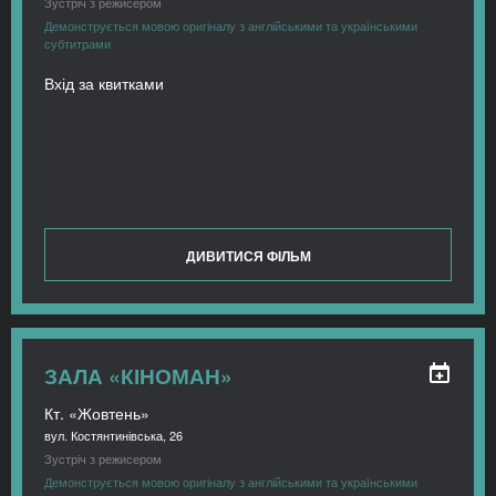
Зустріч з режисером
Демонструється мовою оригіналу з англійськими та українськими
субтитрами
Вхід за квитками
ДИВИТИСЯ ФІЛЬМ
ЗАЛА «КІНОМАН»
Кт. «Жовтень»
вул. Костянтинівська, 26
Зустріч з режисером
Демонструється мовою оригіналу з англійськими та українськими