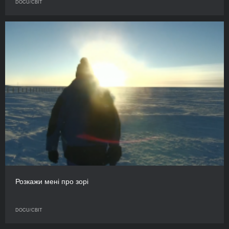
DOCU/СВІТ
Розкажи мені про зорі
DOCU/СВІТ