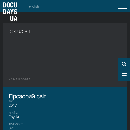
english
DOCU/СВІТ
НАЗАД В РОЗДIЛ
Прозорий світ
РІК
2017
КРАЇНА
Грузія
ТРИВАЛІСТЬ
82’