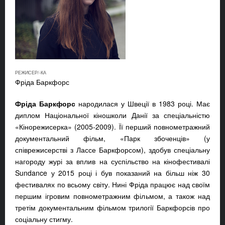
РЕЖИСЕР/-КА
Фріда Баркфорс
Фріда Баркфорс
народилася у Швеції в 1983 році. Має
диплом Національної кіношколи Данії за спеціальністю
«Кінорежисерка» (2005-2009). Її перший повнометражний
документальний фільм, «Парк збоченців» (у
співрежисерстві з Лассе Баркфорсом), здобув спеціальну
нагороду журі за вплив на суспільство на кінофестивалі
Sundance у 2015 році і був показаний на більш ніж 30
фестивалях по всьому світу. Нині Фріда працює над своїм
першим ігровим повнометражним фільмом, а також над
третім документальним фільмом трилогії Баркфорсів про
соціальну стигму.