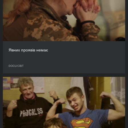
Явних проявів немає
DOCU/СВІТ