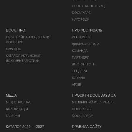
ПРОСТІ КОНСТРУКЦІЇ
DOCU/КЛАС
НАГОРОДИ
DOCU/ПРО
ПРО ФЕСТИВАЛЬ
ІНДУСТРІЙНА АКРЕДИТАЦІЯ
РЕГЛАМЕНТ
DOCU/ПРО
ВІДБІРКОВА РАДА
RAW DOC
КОМАНДА
КАТАЛОГ УКРАЇНСЬКОЇ
ПАРТНЕРИ
ДОКУМЕНТАЛІСТИКИ
ДОСТУПНІСТЬ
ТЕНДЕРИ
ІСТОРІЯ
АРХІВ
МЕДІА
ПРОЄКТИ DOCUDAYS UA
МЕДІА ПРО НАС
МАНДРІВНИЙ ФЕСТИВАЛЬ
АКРЕДИТАЦІЯ
DOCU/КЛУБ
ГАЛЕРЕЯ
DOCU/SPACE
КАТАЛОГ 2025 — 2027
ПРАВИЛА САЙТУ