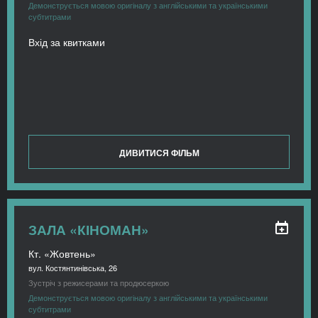
Демонструється мовою оригіналу з англійськими та українськими
субтитрами
Вхід за квитками
ДИВИТИСЯ ФІЛЬМ
ЗАЛА «КІНОМАН»
Кт. «Жовтень»
вул. Костянтинівська, 26
Зустріч з режисерами та продюсеркою
Демонструється мовою оригіналу з англійськими та українськими
субтитрами