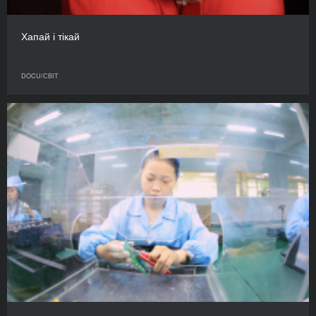
Хапай і тікай
DOCU/СВІТ