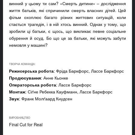
винний у цьому ти сам? «Смерть дитини» – дослідження
життя батьків, які спричинили смерть власних дітей. Цей
фільм охоплює багато різних життєвих ситуацій, коли
стається трагедія, і в ній хтось винний. Однак у тому, що
зробили ці батьки, є щось, що викликає певне соціальне
обурення й осуд. Бо що це за батьки, які можуть забути
немовля у машині?
ТВОРЧА КОМАНДА:
Режисерська робота
: Фріда Баркфорс, Лассе Баркфорс
Продюсування
: Анне Кьонке
Операторська робота
: Лассе Баркфорс
Монтаж
: Сіґне Ребекка Кауфманн, Лассе Баркфорс
Звук
: Франк Молґаард Кнудсен
ВИРОБНИЦТВО
Final Cut for Real