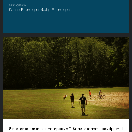
РЕЖИСЕР(К)И
Лассе Баркфорс, Фріда Баркфорс
Як можна жити з нестерпним? Коли сталося найгірше, і