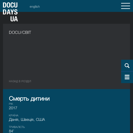
english
DOCU/СВІТ
НАЗАД В РОЗДIЛ
Смерть дитини
РІК
2017
КРАЇНА
Данія, Швеція, США
ТРИВАЛІСТЬ
84’