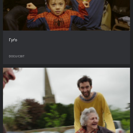
Гуґо
DOCU/СВІТ