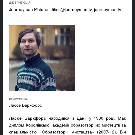
ДИСТРИБ'ЮЦІЯ:
Journeyman Pictures,
films@journeyman.tv
, journeyman.tv
РЕЖИСЕР/-КА
Лассе Баркфорс
Лассе Баркфорс
народився в Данії у 1980 році. Має
диплом Королівської академії образотворчих мистецтв за
спеціальністю «Образотворчі мистецтва» (2007-12). Він