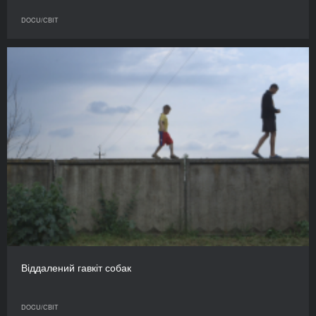
DOCU/СВІТ
Віддалений гавкіт собак
DOCU/СВІТ