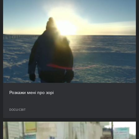
Розкажи мені про зорі
DOCU/СВІТ