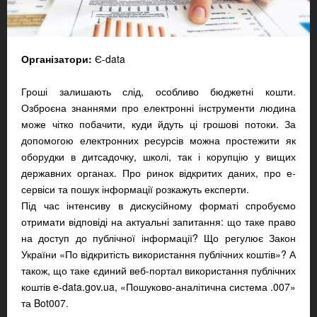
Організатори:
Є-data
Гроші залишають слід, особливо бюджетні кошти.
Озброєна знаннями про електронні інструменти людина
може чітко побачити, куди йдуть ці грошові потоки. За
допомогою електронних ресурсів можна простежити як
оборудки в дитсадочку, школі, так і корупцію у вищих
державних органах. Про ринок відкритих даних, про е-
сервіси та пошук інформації розкажуть експерти.
Під час інтенсиву в дискусійному форматі спробуємо
отримати відповіді на актуальні запитання: що таке право
на доступ до публічної інформації? Що регулює Закон
України «По відкритість використання публічних коштів»? А
також, що таке єдиний веб-портал використання публічних
коштів e-data.gov.ua, «Пошуково-аналітична система .007»
та Bot007.