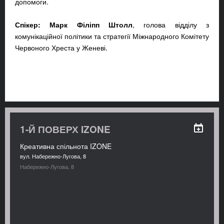
допомоги.
Спікер:
Марк Філіпп Штолл
, голова
від
ділу з
комунікаційної політики та стратегії Міжнародного Комітету
Червоного Хреста у Женеві.
1-Й ПОВЕРХ IZONE
Креативна спільнота IZONE
вул. Набережно-Лугова, 8
Набережно-Лугова, 8