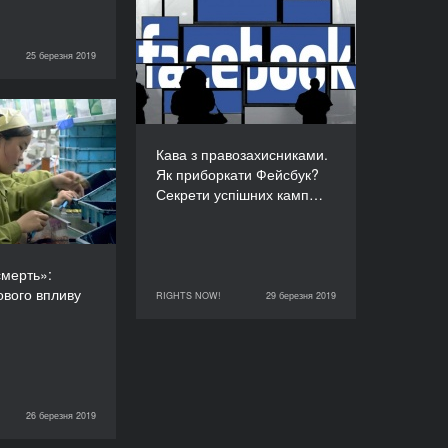
Кава з
правозахисниками. Як
приборкати Фейсбук?
25 березня 2019
RIGHTS NOW!
Секрети успішних
кампаній в соцмережах
ТРИВАЛІСТЬ
сна смерть»:
90’
лад низового
Кава з правозахисниками.
впливу
Як приборкати Фейсбук?
Секрети успішних камп…
ТРИВАЛІСТЬ
90’
мерть»:
ового впливу
RIGHTS NOW!
29 березня 2019
29 березня 2019
RIGHTS NOW!
26 березня 2019
RIGHTS NOW!