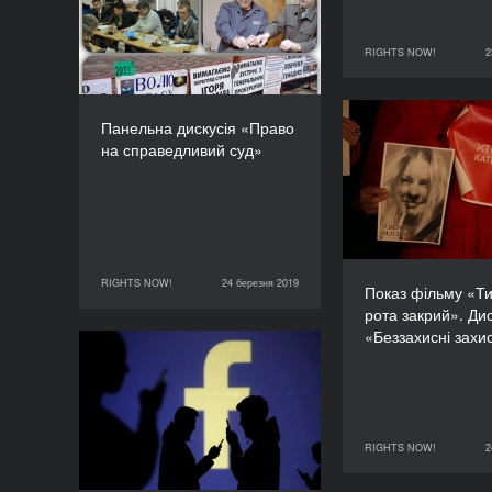
справедливий суд»
ТРИВАЛІСТЬ
RIGHTS NOW!
2
120’
23 березня 2019
Панельна дискусія «Право
Показ фільму 
на справедливий суд»
рота закрий».
«Беззахисні з
чому напа
громадських акт
як це з
RIGHTS NOW!
24 березня 2019
24 березня 2019
RIGHTS NOW!
Показ фільму «Ти
рота закрий». Дис
«Беззахисні захи
Без гречки. Де робиться
вибір: на дільниці чи в
соцмережах?
ТРИВАЛІСТЬ
RIGHTS NOW!
2
90’
24 березня 2019