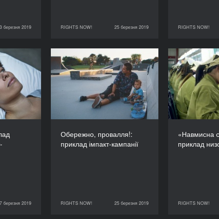
3 березня 2019
RIGHTS NOW!
25 березня 2019
RIGHTS NOW!
RIGHTS NOW!
25 березня 2019
RIGHTS NOW!
25 березня 2019
: приклад
Обережно, провалля!:
«Навми
ї імпакт-
приклад імпакт-кампанії
прик
стрибуції
ТРИВАЛІСТЬ
90’
ТРИВАЛІСТЬ
90’
лад
Обережно, провалля!:
«Навмисна с
-
приклад імпакт-кампанії
приклад низ
7 березня 2019
RIGHTS NOW!
25 березня 2019
RIGHTS NOW!
RIGHTS NOW!
25 березня 2019
RIGHTS NOW!
26 березня 2019