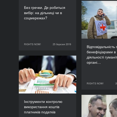
Без гречки. Де робиться
Відповідальні
вибір: на дільниці чи в
бенефі
соцмережах?
діяльності гум
ор
RIGHTS NOW!
25 березня 2019
25 березня 2019
RIGHTS NOW!
Відповідальність
бенефіціарами в
діяльності гумані
органі…
Інструменти контролю
використання коштів
платників податків
ТРИВАЛІСТЬ
RIGHTS NOW!
2
60’
26 березня 2019
Інструменти контролю
Показ фільму
використання коштів
через пів-Земл
платників податків
ув'язнення 