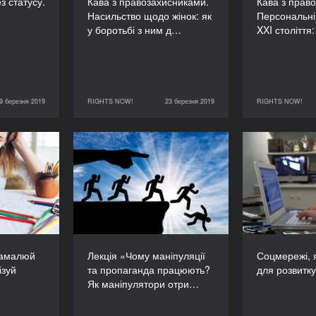
з статусу.
Кава з правозахисниками.
Кава з прав
Насильство щодо жінок: як
Персональні
у боротьбі з ним д…
XXI століття
9 березня 2019
RIGHTS NOW!
23 березня 2019
RIGHTS NOW!
RIGHTS NOW!
23 березня 2019
RIGHTS NOW!
24 березня 2019
«Намалюй
Лекція «Чому маніпуляції
ізуалізуй
та пропаганда
се
правду»
працюють? Як
розв
маніпулятори
ТРИВАЛІСТЬ
отримують вигоду від
540’
логіки інтернету?»
ТРИВАЛІСТЬ
120’
Намалюй
Лекція «Чому маніпуляції
Соцмережі, 
ізуй
та пропаганда працюють?
для розвитку 
Як маніпулятори отри…