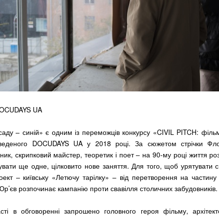
OCUDAYS UA
аду – синій» є одним із переможців конкурсу «CIVIL PITCH: філь
роведеного DOCUDAYS UA у 2018 році. За сюжетом стрічки Фл
жник, скрипковий майстер, теоретик і поет – на 90-му році життя ро
вати ще одне, цілковито нове заняття. Для того, щоб урятувати с
оект – київську «Летючу тарілку» – від перетворення на частину
Юр’єв розпочинає кампанію проти свавілля столичних забудовників.
сті в обговоренні запрошено головного героя фільму, архітект