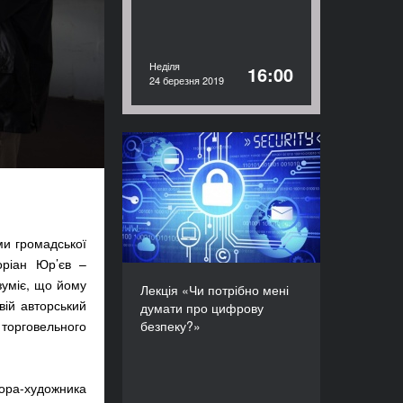
Неділя
16:00
24 березня 2019
Лекція «Чи потрібно мені
думати про цифрову
безпеку?»
ТРИВАЛІСТЬ
90’
ми громадської
оріан Юр’єв –
зуміє, що йому
Лекція «Чи потрібно мені
вій авторський
думати про цифрову
 торговельного
безпеку?»
ора-художника