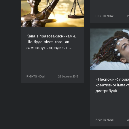
буде після того, як
замовкнуть «гради»:
подолання наслідків
RIGHTS NOW!
2
23 березня 2019
збройного конфлікту на
сході України?
Кава з правозахисниками.
ТРИВАЛІСТЬ
«Неспокій»
90’
Що буде після того, як
креативно
замовкнуть «гради»: п…
ди
RIGHTS NOW!
26 березня 2019
26 березня 2019
RIGHTS NOW!
«Неспокій»: прик
креативної імпакт
дистрибуції
RIGHTS NOW!
2
27 березня 2019