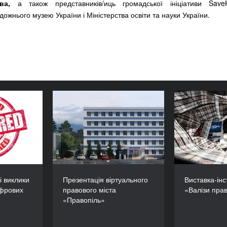
ва,
а також представників/иць громадської ініціативи SaveK
ожнього музею України і Міністерства освіти та науки України.
 «Основні
Презентація
Вистав
еалізації
віртуального правового
х прав в
міста «Правопіль»
прав
Україні»
ТРИВАЛІСТЬ
120’
ТРИВАЛІСТЬ
60’
і виклики
Презентація віртуального
Виставка-інс
ифрових
правового міста
«Валізи пра
«Правопіль»