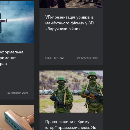
 неформальна
та дотримання
VR-презентація уривків із
орських прав
майбутнього фільму у 3D
«Заручники війни»
ТРИВАЛІСТЬ
90’
неформальна
отримання
RIGHTS NOW!
25 березня 2019
25 березня 2019
RIGHTS NOW!
прав
Права людини в Криму:
історії правозахисників.
Як працюють в екзилі й
23 березня 2019
RIGHTS NOW!
окупації
ТРИВАЛІСТЬ
120’
 до публічної
ції: механізм
Права людини в Криму:
лю та судова
історії правозахисників. Як