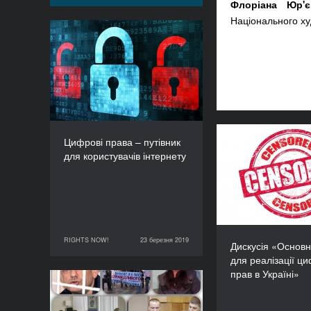
Флоріана Юр'є
Національного худ
Цифрові права –
путівник для
користувачів інтернету
ТРИВАЛІСТЬ
60’
Цифрові права – путівник
Дискусія
для користувачів інтернету
виклики для р
цифрови
RIGHTS NOW!
23 березня 2019
23 березня 2019
RIGHTS NOW!
Дискусія «Основн
для реалізації ц
прав в Україні»
Панельна дискусія
«Право на