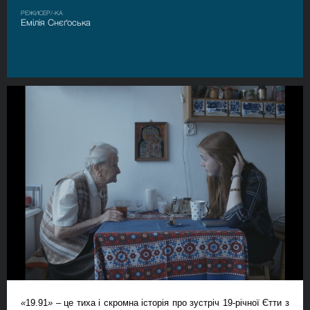
РЕЖИСЕР/-КА
Емілія Снєґоська
«
19.91
»
–
це тиха і скромна історія про зустріч 19-річної Єтти з