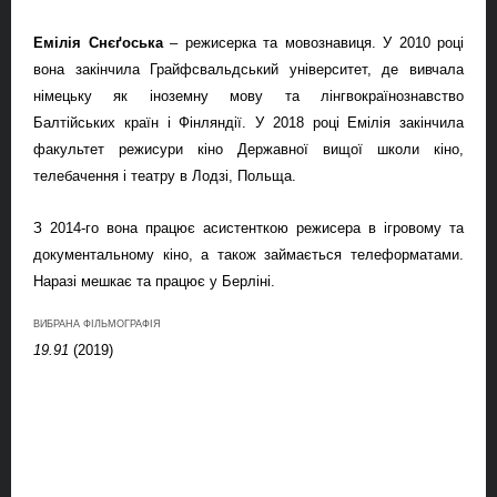
Емілія Сн
єґ
оська
– режисерка та мовознавиця. У 2010 році
вона закінчила Грайфсвальдський університет, де вивчала
німецьку як іноземну мову
та
лінгвокраїнознавство
Балтійських країн
і
Фінляндії. У 2018 році
Емілія
закінчила
факультет режисури кіно
Державної в
ищої школ
и
кіно,
телебачення і театру
в
Лодзі, Польща.
З 2014
-го
вона працює асистенткою режисера в ігровому та
документальному кіно, а також
займається
телеформатами.
Наразі мешкає та працює у Берліні.
ВИБРАНА ФІЛЬМОГРАФІЯ
19.91
(2019)