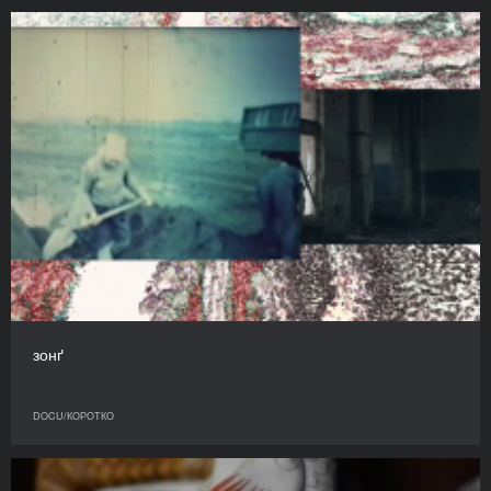
зонґ
DOCU/КОРОТКО