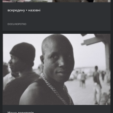
всередину • назовні
DOCU/КОРОТКО
Наша територія