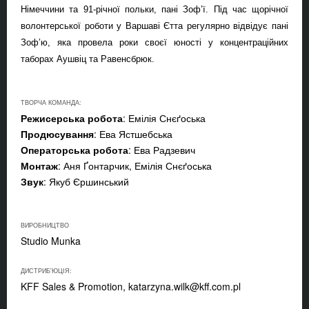
Німеччини та 91-річної польки, пані Зоф
’ї
. Під час щорічн
ої
волонтерської роботи
у Варшаві Єтта регулярно відвідує пані
Зоф
’
ю, яка провела роки своєї юності у концентраційних
таборах Аушвіц та Равенсбрюк.
ТВОРЧА КОМАНДА:
Режисерська робота
: Емілія Снєґоська
Продюсування
: Ева Ястшебська
Операторська робота
: Ева Радзевич
Монтаж
: Аня Ґонтарчик, Емілія Снєґоська
Звук
: Якуб Єршинський
ВИРОБНИЦТВО
Studio Munka
ДИСТРИБ'ЮЦІЯ:
KFF Sales & Promotion,
katarzyna.wilk@kff.com.pl