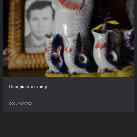
Понеділок п’ятниці
DOCU/КОРОТКО