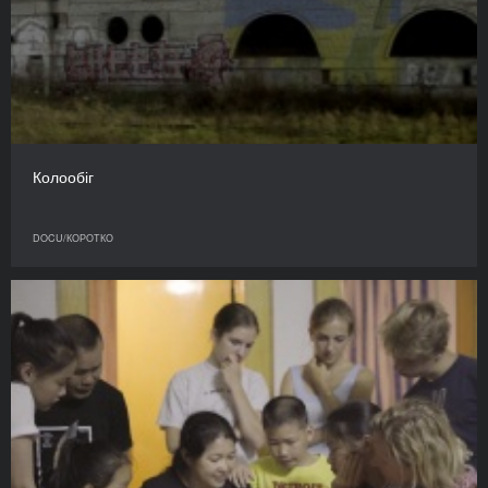
Колообіг
DOCU/КОРОТКО