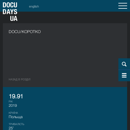
english
DOCU/КОРОТКО
НАЗАД В РОЗДIЛ
19.91
РІК
2019
КРАЇНА
Польща
ТРИВАЛІСТЬ
25’