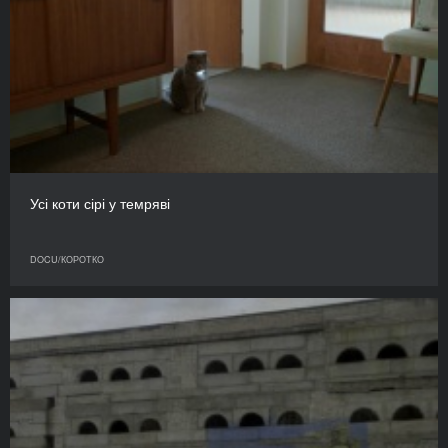
Усі коти сірі у темряві
DOCU/КОРОТКО