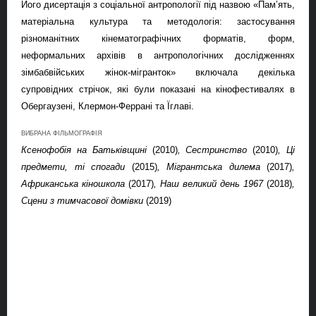
Його дисертація з соціальної антропології
під назвою
«Пам’ять,
матеріальна культура та методологія: застосування
різноманітних кінематографічних форматів, форм,
неформальних архівів
в
антропологічних дослідженнях
зімбабвійських жінок-мігранток» включала декілька
супровідних
стрічок
, які були показані на
кіно
фестивалях в
Обер
г
аузені, Клермон-Феррані та
Їглав
і
.
ВИБРАНА ФІЛЬМОГРАФІЯ
Ксенофобія на Батьківщині
(2010)
, Сестринство
(2010)
, Ці
предмети, ті спогади
(2015)
, Мігрантська дилема
(2017)
,
Африканська кіношкола
(2017)
, Наш великий день 1967
(2018)
,
Сцени з тимчасової домівки
(2019)