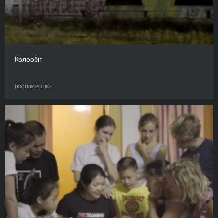
Колообіг
DOCU/КОРОТКО