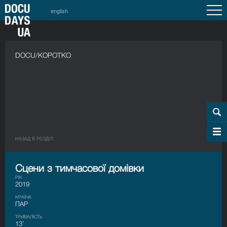
english
DOCU/КОРОТКО
НАЗАД В РОЗДIЛ
Сцени з тимчасової домівки
РІК
2019
КРАЇНА
ПАР
ТРИВАЛІСТЬ
13’