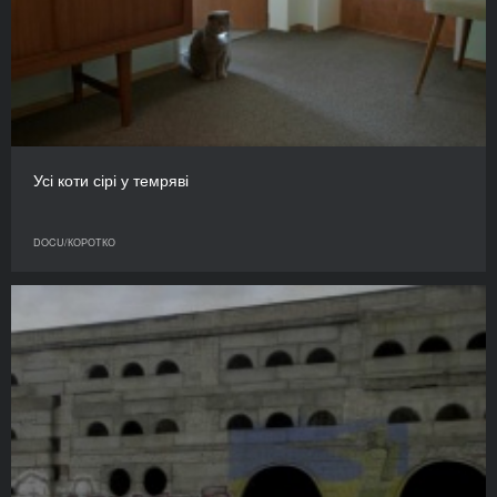
Усі коти сірі у темряві
DOCU/КОРОТКО