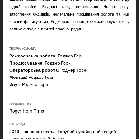
рідної країни. Різдвяні танці, святкування Нового року,
затоплен
ня
будинк
ів
, нелегальне промивання золота
та інші
справи фільмуються
Роджером Горном, який
завершує
стрічку
великою
поді
єю в житті власної
родини.
ТВОРЧА КОМАНДА:
Режисерська робота
: Роджер Горн
Продюсування
: Роджер Горн
Операторська робота
: Роджер Горн
Монтаж
: Роджер Горн
Звук
: Роджер Горн
ВИРОБНИЦТВО
Roger Horn Films
НАГОРОДИ
2019 – кінофестиваль «Голубий Дунай», найкращий
експериментальний фільм