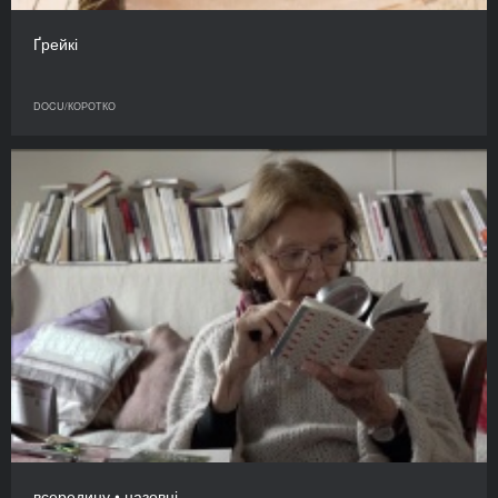
Ґрейкі
DOCU/КОРОТКО
всередину • назовні