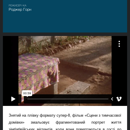
РЕЖИСЕР/-КА
Роджер Горн
Знятий на плівку
формату супер-8
, фільм «Сцени з тимчасової
домівки» змальовує фрагментований портрет життя
зімбабвійських мігрантів, коли вони повертаються в гості до