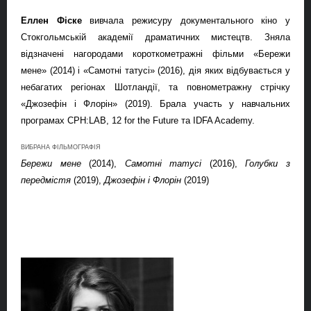
Еллен Фіске
вивчала режисуру документального кіно у
Стокгольмській академії драматичних мистецтв. Зняла
відзначені нагородами короткометражні фільми «Бережи
мене» (2014) і «Самотні татусі» (2016), дія яких відбувається у
небагатих регіонах Шотландії, та повнометражну стрічку
«Джозефін і Флорін» (2019).
Брала участь у
навчальних
програм
ах
CPH
:
LAB
, 12
for
the
Future
та
IDFA
Academy
.
ВИБРАНА ФІЛЬМОГРАФІЯ
Бережи мене
(2014),
Самотні татусі
(2016),
Голубки з
передмістя
(2019),
Джозефін і Флорін
(2019)