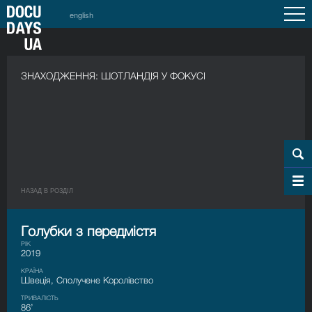
english
ЗНАХОДЖЕННЯ: ШОТЛАНДІЯ У ФОКУСІ
НАЗАД В РОЗДIЛ
Голубки з передмістя
РІК
2019
КРАЇНА
Швеція, Сполучене Королівство
ТРИВАЛІСТЬ
86’