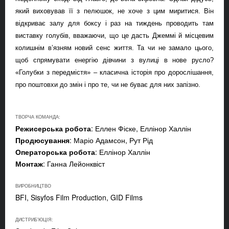
який виховував її з пелюшок, не хоче з цим миритися. Він
відкриває залу для боксу і раз на тиждень проводить там
виставку голубів, вважаючи, що це дасть Джеммі й місцевим
колишнім в’язням новий сенс життя. Та чи не замало цього,
щоб спрямувати енергію дівчини з вулиці в нове русло?
«Голубки з передмістя» – класична історія про дорослішання,
про поштовхи до змін і про те, чи не буває для них запізно.
ТВОРЧА КОМАНДА:
Режисерська робота
: Еллен Фіске, Еллінор Халлін
Продюсування
: Маріо Адамсон, Рут Рід
Операторська робота
: Еллінор Халлін
Монтаж
: Ганна Лейонквіст
ВИРОБНИЦТВО
BFI, Sisyfos Film Production, GID Films
ДИСТРИБ'ЮЦІЯ: