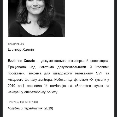
РЕЖИСЕР/-КА
Еллінор Халлін
Еллінор Халлін
–
документальна режисерка й операторка.
Працювала над багатьма документальними й ігровими
проєктами, зокрема для шведського телеканалу
SVT
та
місцевого філіалу
Zentropa
. Робота над фільмом «У туман» у
2019 році принесла їй номінацію на «Золотого жука» за
найкращу операторську роботу.
ВИБРАНА ФІЛЬМОГРАФІЯ
Голубки з передмістя
(2019)