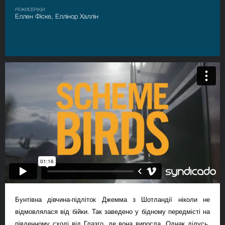
РЕЖИСЕР(К)И
Еллен Фіске, Еллінор Халлін
Бунтівна дівчина-підліток Джемма з Шотландії ніколи не
відмовлялася від бійки.
Так заведено у бідному передмісті на
південному сході від Глазго, де вона виросла. Однак дідусь,