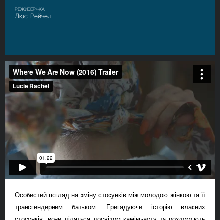
РЕЖИСЕР/-КА
Люсі Рейчел
Особистий погляд на зміну стосунків між молодою жінкою та її
трансгендерним батьком. Пригадуючи історію власних
стосунків, вони діляться досвідом камінг-ауту та роздумують