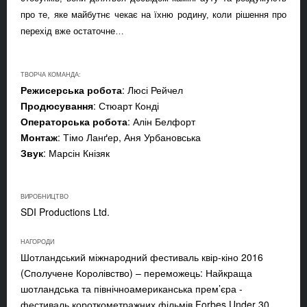
про те, яке майбутнє чекає на їхню родину, коли рішення про
перехід вже остаточне…
ТВОРЧА КОМАНДА:
Режисерська робота
: Люсі Рейчел
Продюсування
: Стюарт Конді
Операторська робота
: Алін Белфорт
Монтаж
: Тімо Ланґер, Аня Урбановська
Звук
: Марсін Кнізяк
ВИРОБНИЦТВО
SDI Productions Ltd.
НАГОРОДИ
Шотландський міжнародний фестиваль квір-кіно 2016
(Сполучене Королівство) – переможець: Найкраща
шотландська та північноамериканська прем’єра -
фестиваль короткометражних фільмів Forbes Under 30,