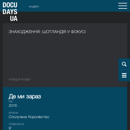
english
ЗНАХОДЖЕННЯ: ШОТЛАНДІЯ У ФОКУСІ
НАЗАД В РОЗДIЛ
Де ми зараз
РІК
2016
КРАЇНА
Сполучене Королівство
ТРИВАЛІСТЬ
9’