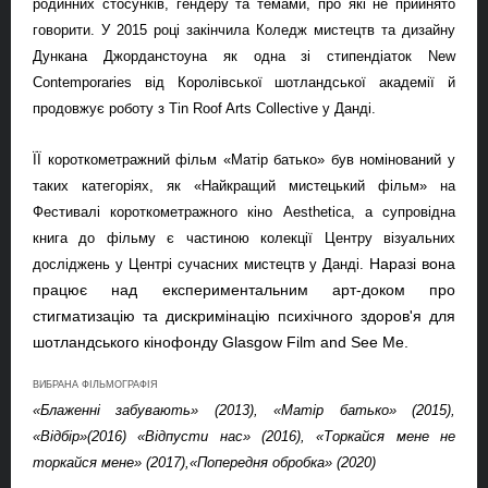
родинних стосунків, гендеру та темами, про які не прийнято
говорити. У 2015 році закінчила Коледж мистецтв та дизайну
Дункана Джорданстоуна як одна зі стипендіаток
New
Contemporaries
від Королівської шотландської академії й
продовжує роботу з
Tin
Roof
Arts
Collective
у Данді.
ЇЇ короткометражний фільм «Матір батько» був номінований у
таких категоріях, як «Найкращий мистецький фільм» на
Фестивалі короткометражного кіно
Aesthetica
, а супровідна
книга до фільму є частиною колекції Центру візуальних
Наразі вона
досліджень у Центрі сучасних мистецтв у Данді.
працює над експериментальним арт-доком про
стигматизацію та дискримінацію психічного здоров'я для
шотландського кінофонду
Glasgow
Film
and
See
Me
.
ВИБРАНА ФІЛЬМОГРАФІЯ
«Блаженні забувають» (2013), «Матір батько» (2015),
«Відбір»(2016) «Відпусти нас» (2016), «Торкайся мене не
торкайся мене» (2017),«Попередня обробка» (2020)