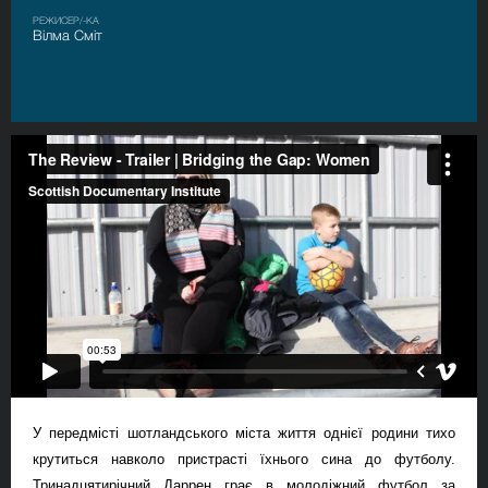
РЕЖИСЕР/-КА
Вілма Сміт
У передмісті шотландського міста життя однієї родини тихо
крутиться навколо пристрасті їхнього сина до футболу.
Тринадцятирічний Даррен грає в молодіжний футбол за