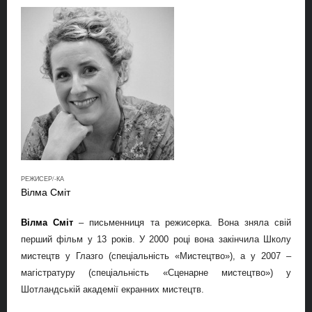
РЕЖИСЕР/-КА
Вілма Сміт
Вілма Сміт
– письменниця та режисерка. Вона зняла свій
перший фільм у 13 років. У 2000 році вона закінчила Школу
мистецтв у Глазго (спеціальність «Мистецтво»), а у 2007 –
магістратуру (спеціальність «Сценарне мистецтво») у
Шотландській академії екранних мистецтв.