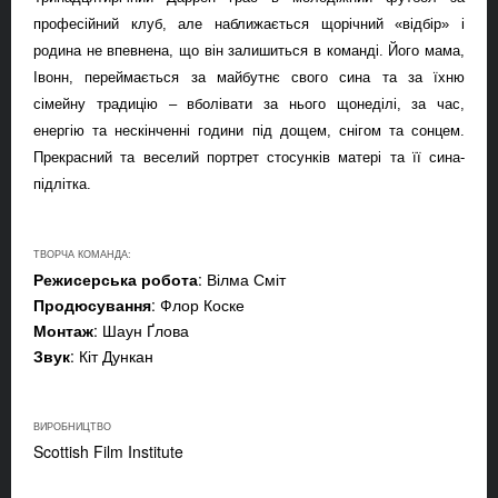
професійний клуб, але наближається щорічний «відбір» і
родина не впевнена, що він залишиться в команді. Його мама,
Івонн, переймається за майбутнє свого сина та за їхню
сімейну традицію
– вболівати за нього щонеділі, за час,
енергію та нескінченні години під дощем, снігом та сонцем.
Прекрасний та веселий портрет стосунків матері та її сина-
підлітка.
ТВОРЧА КОМАНДА:
Режисерська робота
: Вілма Сміт
Продюсування
: Флор Коске
Монтаж
: Шаун Ґлова
Звук
: Кіт Дункан
ВИРОБНИЦТВО
Scottish Film Institute