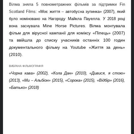
Вілма зняла 5 повнометражних фільмів за підтримки
Fin
Scotland
Films
:
«Моє життя
–
автобусна зупинка» (2007), який
було номіновано на Нагороду Майкла Пауелла.
У 2018 році
Mine
Horse
Pictures
.
Вілма монтувала
вона заснувала
фільм для вірусної кампанії для коміксу «Піпець» (2007)
та ввійшла до списку учасників останніх 100 годин
документального фільму на Youtube «Життя за день»
(2010).
ВИБРАНА ФІЛЬМОГРАФІЯ
«Чорна кава» (2002), «Кола Дан» (2010), «Дивися, я стою»
(2013), «Ми
–
Альбіон» (2015), «Сорока» (2015), «Відбір» (2016),
«Батько» (2018)