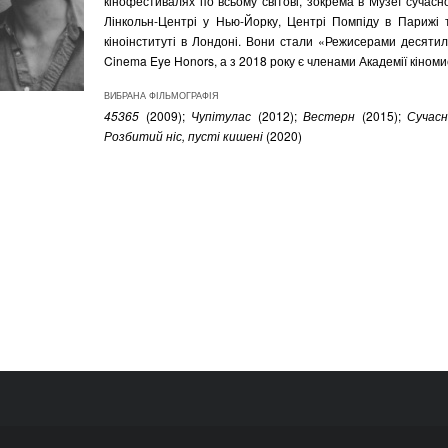
кінофестивалях по всьому світові, зокрема в Музеї сучасн
Лінкольн-Центрі у Нью-Йорку, Центрі Помпіду в Парижі 
кіноінституті в Лондоні. Вони стали «Режисерами десятил
Cinema Eye Honors, а з 2018 року є членами Академії кіномис
ВИБРАНА ФІЛЬМОГРАФІЯ
45365
(2009);
Чупітулас
(2012);
Вестерн
(2015);
Сучасн
Розбитий ніс, пусті кишені
(2020)