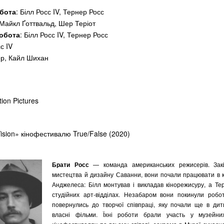
бота
: Білл Росс IV, Тернер Росс
 Майкл Ґоттвальд, Шер Теріот
обота
: Білл Росс IV, Тернер Росс
сс IV
ер, Кайл Шихан
ion Pictures
ision» кінофестивалю True/False (2020)
Брати Росс
— команда американських режисерів. Зак
мистецтва й дизайну Саванни, вони почали працювати в кі
Анджелеса: Білл монтував і викладав кінорежисуру, а Т
студійних арт-відділах. Незабаром вони покинули робот
повернулись до творчої співпраці, яку почали ще в дит
власні фільми. Їхні роботи брали участь у музейних