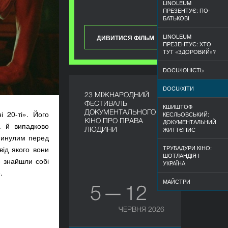
LINOLEUM
ПРЕЗЕНТУЄ: ПО-
БАТЬКОВІ
LINOLEUM
ДИВИТИСЯ ФІЛЬМ
ПРЕЗЕНТУЄ: ХТО
ТУТ «ЗДОРОВИЙ»?
DOCU/ЮНІСТЬ
DOCU/ХІТИ
23 МІЖНАРОДНИЙ
ФЕСТИВАЛЬ
КШИШТОФ
ДОКУМЕНТАЛЬНОГО
 20-ті». Його
КЕСЛЬОВСЬКИЙ:
КІНО ПРО ПРАВА
ДОКУМЕНТАЛЬНИЙ
а й випадково
ЛЮДИНИ
ЖИТТЄПИС
 минулим перед
ТРУБАДУРИ КІНО:
від якого вони
ШОТЛАНДІЯ І
е знайшли собі
УКРАЇНА
.
МАЙСТРИ
5 — 12
ЧЕРВНЯ 2026