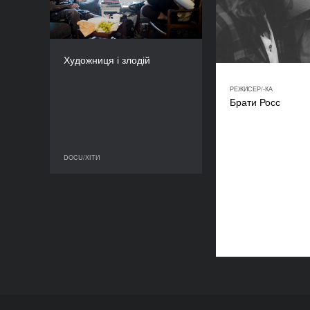
КРАЇНА
Норвегія
РЕЖИСЕР/-КА
Беньямін Рее
Художниця і злодій
ТРИВАЛІСТЬ
103’
РЕЖИСЕР/-КА
Брати Росс
DOCU/ХІТИ
DOCU/ХІТИ