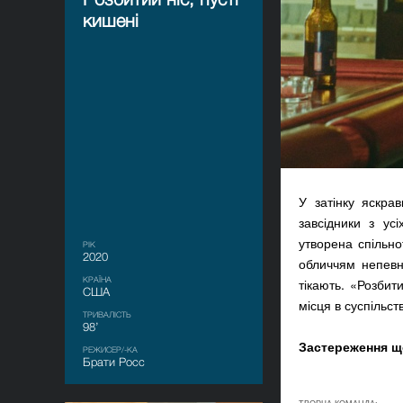
кишені
У затінку яскра
завсідники з ус
утворена спільно
РІК
2020
обличчям непевно
КРАЇНА
тікають. «Розбит
США
місця в суспільст
ТРИВАЛІСТЬ
98’
Застереження щ
РЕЖИСЕР/-КА
Брати Росс