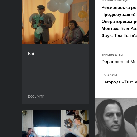
ТВОРЧА КОМАНДА:
Режисерська ро
Кріт
Продюсування
:
РІК
Операторська р
2020
Монтаж
: Білл Ро
КРАЇНА
Звук
: Том Ефінґ
Чилі, США, Німеччина,
Нідерланди, Іспанія
РЕЖИСЕР/-КА
Кріт
Майте Альберді
ВИРОБНИЦТВО
Department of Mot
ТРИВАЛІСТЬ
84’
НАГОРОДИ
Нагорода «True V
DOCU/ХІТИ
DOCU/ХІТИ
Художниця і злодій
РІК
2020