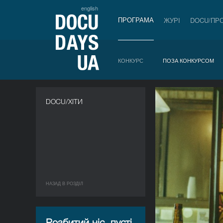
english
ПРОГРАМА
ЖУРІ
DOCU/ПР
КОНКУРС
ПОЗА КОНКУРСОМ
DOCU/ХІТИ
НАЗАД В РОЗДIЛ
Розбитий ніс, пусті