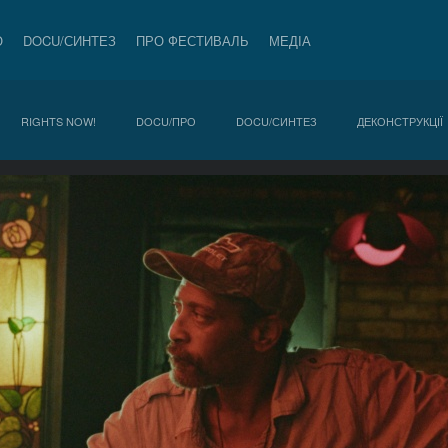
О
DOCU/СИНТЕЗ
ПРО ФЕСТИВАЛЬ
МЕДІА
RIGHTS NOW!
DOCU/ПРО
DOCU/СИНТЕЗ
ДЕКОНСТРУКЦІЇ