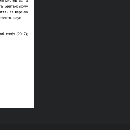
ого мистецтва та
та Британському
іття» за версією
тецтв і наук.
ий колір
(2017);