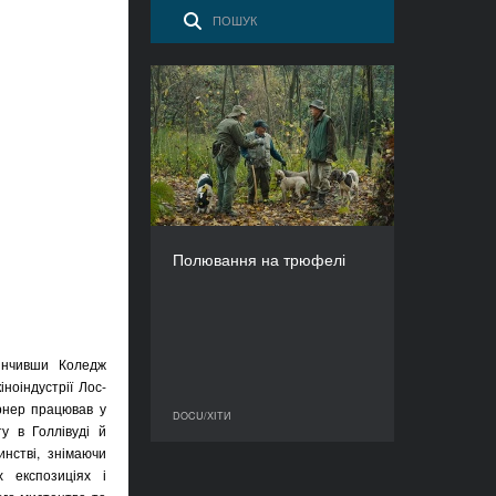
Полювання на трюфелі
РІК
2020
КРАЇНА
Італія, США, Греція
РЕЖИСЕР(К)И
Майкл Двек, Ґреґорі
Полювання на трюфелі
Кершоу
ТРИВАЛІСТЬ
84’
інчивши Коледж
ноіндустрії Лос-
ернер працював у
DOCU/ХІТИ
DOCU/ХІТИ
у в Голлівуді й
инстві, знімаючи
 експозиціях і