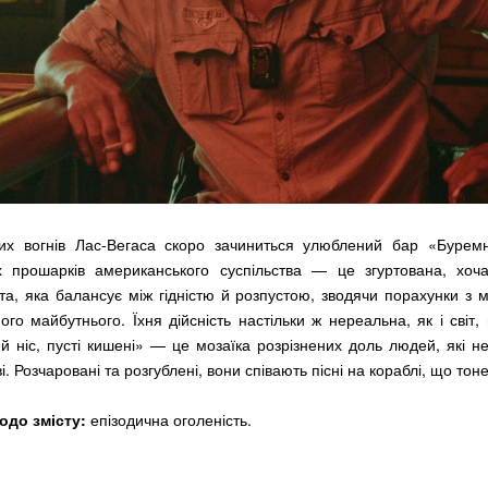
вих вогнів Лас-Вегаса скоро зачиниться улюблений бар «Буремні
іх прошарків американського суспільства — це згуртована, хоч
та, яка балансує між гідністю й розпустою, зводячи порахунки з
го майбутнього. Їхня дійсність настільки ж нереальна, як і світ, 
ий ніс, пусті кишені» — це мозаїка розрізнених доль людей, які н
ві. Розчаровані та розгублені, вони співають пісні на кораблі, що тоне
одо змісту:
епізодична оголеність.