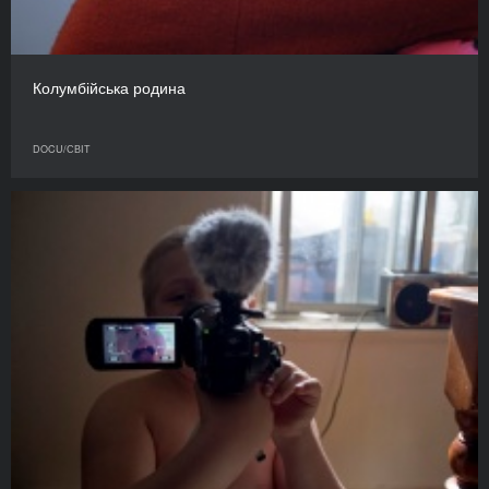
Колумбійська родина
DOCU/СВІТ