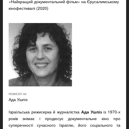
«Найкращий документальний фільм» на Єрусалимському
кінофестивалі (2020)
РЕЖИСЕР/-КА
Ада Ушпіз
Ізраїльська режисерка й журналістка
Ада Ушпіз
із 1970-х
років знімає і продюсує документальне кіно про
суперечності сучасного Ізраїлю, його соціального та