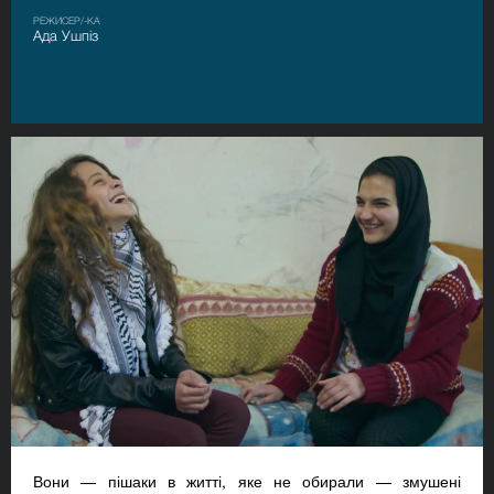
РЕЖИСЕР/-КА
Ада Ушпіз
Вони — пішаки в житті, яке не обирали — змушені