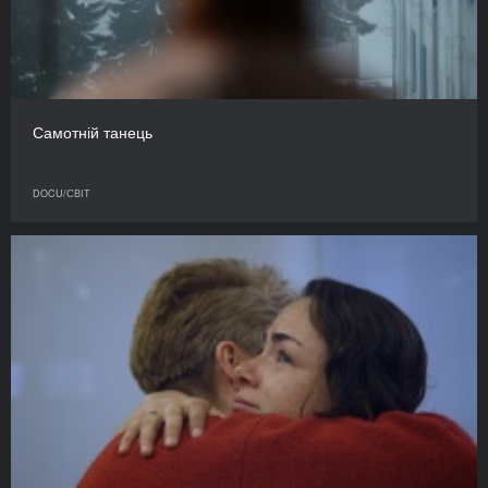
Самотній танець
DOCU/СВІТ