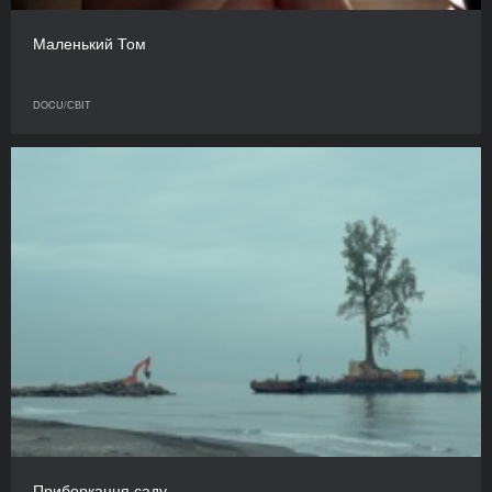
Маленький Том
DOCU/СВІТ
Приборкання саду