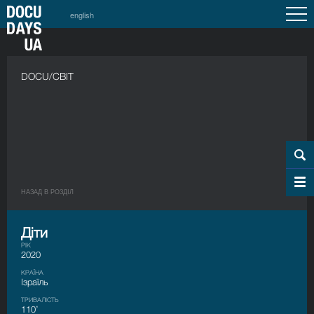
english
DOCU/СВІТ
НАЗАД В РОЗДIЛ
Діти
РІК
2020
КРАЇНА
Ізраїль
ТРИВАЛІСТЬ
110’