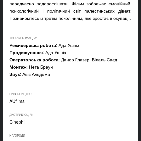
передчасно подорослішати. Фільм зображає емоційний,
психологічний і політичний світ палестинських дівчат.
Познайомтесь із третім поколінням, яке зростає в окупації.
ТВОРЧА КОМАНДА:
Режисерська робота
: Ада Ушпіз
Продюсування
: Ада Ушпіз
Операторська робота
: Данор Ґлазер, Білаль Саєд
Монтаж
: Нета Браун
Звук
: Авів Альдема
ВИРОБНИЦТВО
AUfilms
ДИСТРИБ'ЮЦІЯ:
Cinephil
НАГОРОДИ