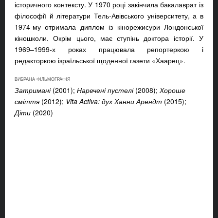
історичного контексту. У 1970 році закінчила бакалаврат із
філософії й літератури Тель-Авівського університету, а в
1974-му отримала диплом із кінорежисури Лондонської
кіношколи. Окрім цього, має ступінь доктора історії. У
1969–1999-х роках працювала репортеркою і
редакторкою ізраїльської щоденної газети «Хаарец».
ВИБРАНА ФІЛЬМОГРАФІЯ
Затримані
(2001);
Наречені пустелі
(2008);
Хороше
сміття
(2012);
Vita Activa: дух Ханни Арендт
(2015);
Діти
(2020)