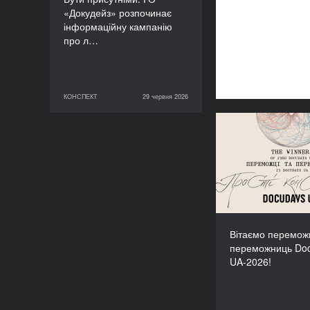
«Докудейз» розпочинає
інформаційну кампанію
про л…
КОНСПЕКТ
29 червня 2026
29 червня 2026
КОНСПЕКТ
Вітаємо пер
переможниць 
Вітаємо переможц
переможниць Do
UA-2026!