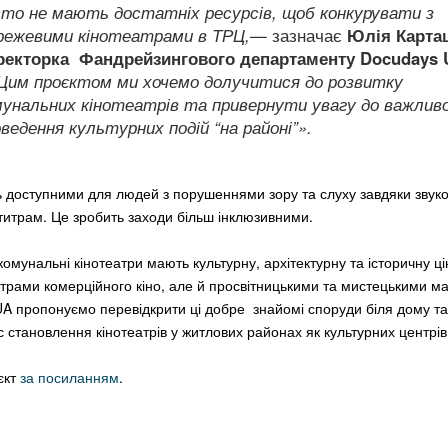
сто не мають достатніх ресурсів, щоб конкурувати з
режевими кінотеатрами в ТРЦ,
— зазначає
Юлія Карта
ректорка Фандрейзингового департаменту Docudays 
Цим проєктом ми хочемо долучитися до розвитку
мунальних кінотеатрів та привернути увагу до важлив
ведення культурних подій “на районі”».
ь доступними для людей з порушеннями зору та слуху завдяки звук
итрам. Це зробить заходи більш інклюзивними.
омунальні кінотеатри мають культурну, архітектурну та історичну цін
трами комерційного кіно, але й просвітницькими та мистецькими м
A пропонуємо перевідкрити ці добре знайомі споруди біля дому та
 становлення кінотеатрів у житлових районах як культурних центрі
єкт
за посиланням
.