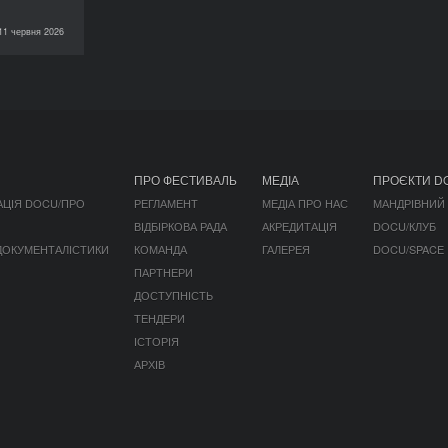
11 червня 2026
НОВИНИ
ПРО ФЕСТИВАЛЬ
МЕДІА
ПРОЄКТИ D
АЦІЯ DOCU/ПРО
РЕГЛАМЕНТ
МЕДІА ПРО НАС
МАНДРІВНИЙ
ВІДБІРКОВА РАДА
АКРЕДИТАЦІЯ
DOCU/КЛУБ
 ДОКУМЕНТАЛІСТИКИ
КОМАНДА
ГАЛЕРЕЯ
DOCU/SPACE
ПАРТНЕРИ
ДОСТУПНІСТЬ
ТЕНДЕРИ
ІСТОРІЯ
АРХІВ