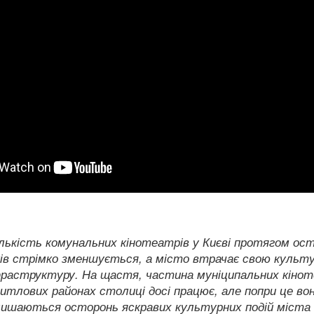
лькість комунальних кінотеатрів у Києві протягом ост
ків стрімко зменшується, а місто втрачає свою культ
фраструктуру. На щастя, частина муніципальних кінот
итлових районах столиці досі працює, але попри це во
лишаються осторонь яскравих культурних подій міста