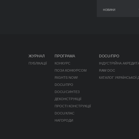
НОВИНИ
11 червня 2026
ЖУРНАЛ
ПРОГРАМА
DOCU/ПРО
ПУБЛІКАЦІЇ
КОНКУРС
ІНДУСТРІЙНА АКРЕДИТ
ПОЗА КОНКУРСОМ
RAW DOC
RIGHTS NOW!
КАТАЛОГ УКРАЇНСЬКОЇ
DOCU/ПРО
DOCU/СИНТЕЗ
ДЕКОНСТРУКЦІЇ
ПРОСТІ КОНСТРУКЦІЇ
DOCU/КЛАС
НАГОРОДИ