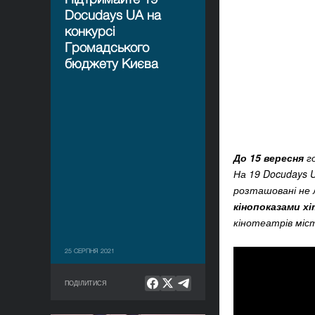
Docudays UA на
конкурсі
Громадського
бюджету Києва
До 15 вересня
го
На 19 Docudays 
розташовані не 
кінопоказами хі
кінотеатрів міст
25 СЕРПНЯ 2021
ПОДІЛИТИСЯ