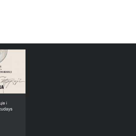
еможців і
Docudays
UA-2026!
ів і
cudays