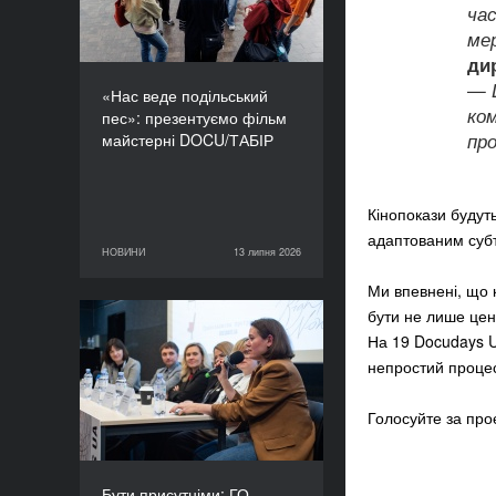
ча
ме
ди
—
«Нас веде подільський
ко
пес»: презентуємо фільм
про
майстерні DOCU/ТАБІР
Кінопокази будут
адаптованим субт
НОВИНИ
13 липня 2026
13 липня 2026
НОВИНИ
Ми впевнені, що к
бути не лише цен
Бути присутніми: ГО
На 19 Docudays U
«Докудейз» розпочинає
непростий процес
інформаційну кампанію
про людей в окупації
Голосуйте за про
Бути присутніми: ГО