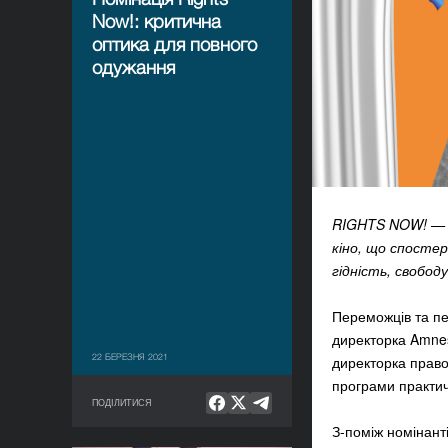
Now!: критична
оптика для повного
одужання
RIGHTS NOW!
—
кіно, що спостер
гідність, свобо
Переможців та п
директорка Amnest
22 БЕРЕЗНЯ 2021
директорка право
програми практичн
ПОДІЛИТИСЯ
З-поміж номінан