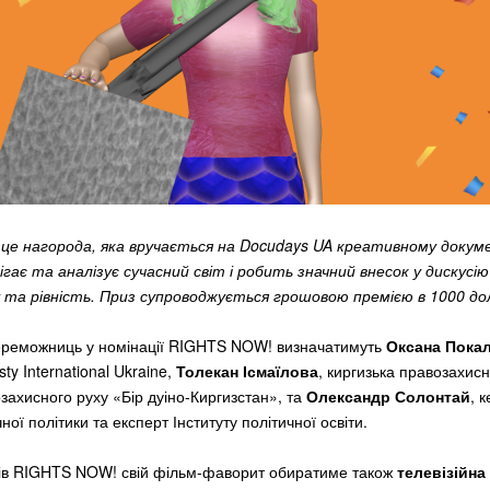
це нагорода, яка вручається на Docudays UA креативному доку
ігає та аналізує сучасний світ і робить значний внесок у дискусі
ду та рівність. Приз супроводжується грошовою премією в 1000 д
ереможниць у номінації RIGHTS NOW! визначатимуть
Оксана Пока
y International Ukraine,
Толекан Ісмаїлова
, киргизька правозахис
захисного руху «Бір дуіно-Киргизстан», та
Олександр Солонтай
, 
ої політики та експерт Інституту політичної освіти.
тів RIGHTS NOW! свій фільм-фаворит обиратиме також
телевізійна