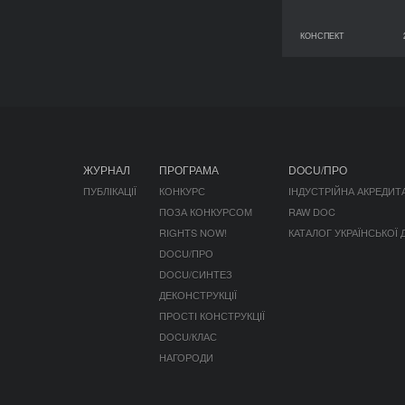
КОНСПЕКТ
29 червня 2026
ЖУРНАЛ
ПРОГРАМА
DOCU/ПРО
ПУБЛІКАЦІЇ
КОНКУРС
ІНДУСТРІЙНА АКРЕДИТ
ПОЗА КОНКУРСОМ
RAW DOC
RIGHTS NOW!
КАТАЛОГ УКРАЇНСЬКОЇ
DOCU/ПРО
DOCU/СИНТЕЗ
ДЕКОНСТРУКЦІЇ
ПРОСТІ КОНСТРУКЦІЇ
DOCU/КЛАС
НАГОРОДИ