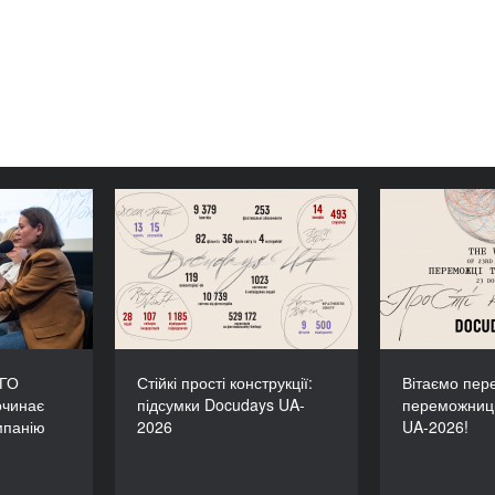
тніми: ГО
Стійкі прості конструкції:
Вітаємо
зпочинає
підсумки Docudays UA-
переможн
 кампанію
2026
 окупації
 ГО
Стійкі прості конструкції:
Вітаємо пере
очинає
підсумки Docudays UA-
переможниц
мпанію
2026
UA-2026!