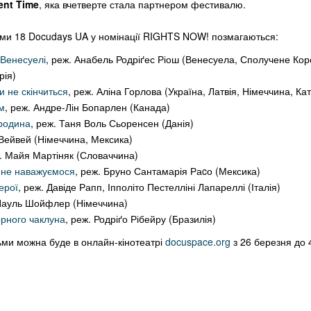
ent Time
, яка вчетверте стала партнером фестивалю.
ами 18 Docudays UA у номінації RIGHTS NOW! позмагаються:
 Венесуелі
, реж. Анабель Родріґес Ріош (Венесуела, Сполучене Кор
трія)
и не скінчиться
, реж. Аліна Горлова (Україна, Латвія, Німеччина, Ка
м
, реж. Андре-Лін Бопарлен (Канада)
родина
, реж. Таня Воль Сьоренсен (Данія)
 Вейвей (Німеччина, Мексика)
ж. Майя Мартіняк (Словаччина)
и не наважуємося
, реж. Бруно Сантамарія Раcо (Мексика)
герої
, реж. Давіде Рапп, Іпполіто Пестелліні Лапареллі (Італія)
 Пауль Шойфлер (Німеччина)
орного чаклуна
, реж. Родріґо Рібейру (Бразилія)
ми можна буде в онлайн-кінотеатрі
docuspace.org
з 26 березня до 4