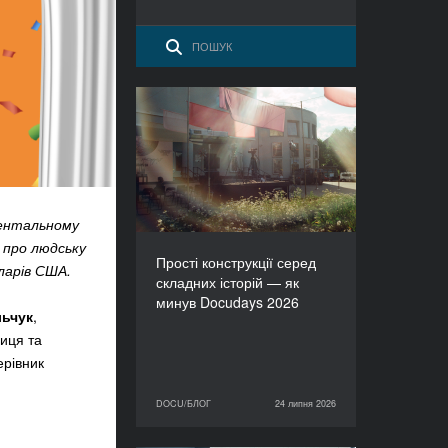
Прості конструкції серед
складних історій — як
минув Docudays 2026
ментальному
ю про людську
Прості конструкції серед
оларів США.
складних історій — як
минув Docudays 2026
льчук
,
ниця та
керівник
DOCU/БЛОГ
24 липня 2026
24 липня 2026
DOCU/БЛОГ