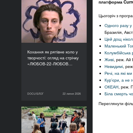
платформа Curr
Кохання як рятівне коло
у творчості: огляд на
Цьогоріч з прогр
стрічку «ЛЮБОВ-22-
Одного разу у
ЛЮБОВ» Єруна
Бразилія, Авс
Койманса
Цей дощ нікол
Маленький То
Кохання як рятівне коло у
Колумбійська 
творчості: огляд на стрічку
Живі
, реж. Ай
«ЛЮБОВ-22-ЛЮБОВ…
Невидимі
, ре
Речі, на які м
Кур'єри, а не 
ОКЕАН
, реж.
Біла смерть ч
DOCU/БЛОГ
22 липня 2026
22 липня 2026
DOCU/БЛОГ
Переглянути філь
«Нас веде подільський
пес»: презентуємо фільм
майстерні DOCU/ТАБІР