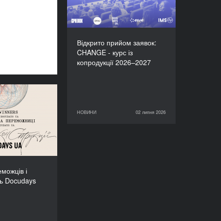
Відкрито прийом заявок:
CHANGE - курс із
копродукції 2026–2027
 переможців і
иць Docudays
НОВИНИ
02 липня 2026
02 липня 2026
НОВИНИ
UA-2026!
можців і
ь Docudays