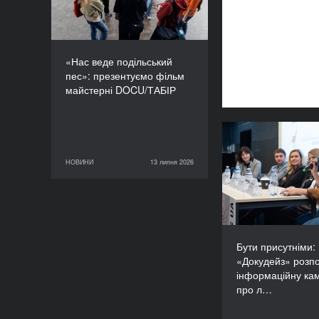
«Нас веде подільський
пес»: презентуємо фільм
майстерні DOCU/ТАБІР
Бути прису
«Докудейз» ро
НОВИНИ
13 липня 2026
13 липня 2026
НОВИНИ
інформаційну
про людей в
Бути присутніми:
«Докудейз» розп
інформаційну ка
про л…