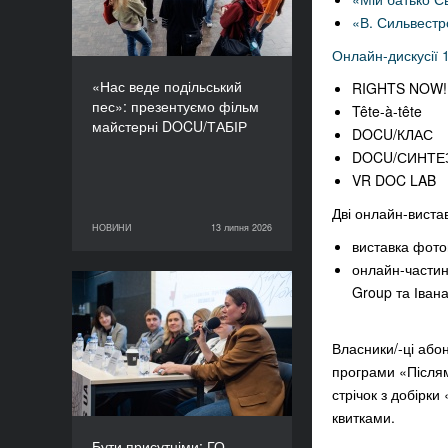
«В. Сильвестр
Онлайн-дискусії 
«Нас веде подільський
RIGHTS NOW!
пес»: презентуємо фільм
Tête-à-tête
майстерні DOCU/ТАБІР
DOCU/КЛАС
DOCU/СИНТЕ
VR DOC LAB
Дві онлайн-виста
НОВИНИ
13 липня 2026
13 липня 2026
НОВИНИ
виставка фот
онлайн-частин
Group та Івана
Бути присутніми: ГО
«Докудейз» розпочинає
інформаційну кампанію
Власники/-ці або
про людей в окупації
програми «Післям
стрічок з добірк
квитками.
Бути присутніми: ГО