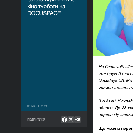
кіно турботи на
DOCUSPACE
На безпечній від
уже другий для 
Docudays UA. Ми 
онлайн-трансляці
Що далі? У скла
05 КВІТНЯ 2021
одного.
До 23 кв
перегляду стріч
ПОДІЛИТИСЯ
Що можна перег