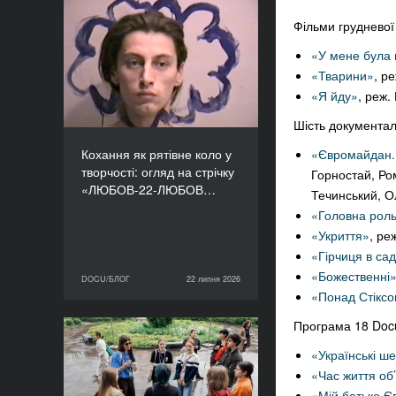
Кохання як рятівне коло
Фільми грудневої
у творчості: огляд на
«У мене була 
стрічку «ЛЮБОВ-22-
«Тварини»
, р
ЛЮБОВ» Єруна
«Я йду»
, реж.
Койманса
Шість документал
Кохання як рятівне коло у
«Євромайдан.
творчості: огляд на стрічку
Горностай, Ро
«ЛЮБОВ-22-ЛЮБОВ…
Течинський, О
«Головна рол
«Укриття»
, ре
«Гірчиця в са
«Божественні
DOCU/БЛОГ
22 липня 2026
22 липня 2026
DOCU/БЛОГ
«Понад Стікс
Програма 18 Do
«Нас веде подільський
«Українські ш
пес»: презентуємо фільм
«Час життя об’
майстерні DOCU/ТАБІР
«Мій батько Є