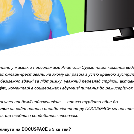
стані, у масках з персонажами Анатолія Сурми наша команда види
нас онлайн-фестиваль, на якому ми разом з усією країною зустрі
безмежно вдячні за підтримку, уважний перегляд стрічок, активн
ях, коментарі в соцмережах і вдумливі питання до режисерів/-ок 
дні часи пандемії найважливіше — прояви турботи одне до
ітня
на сайт нашого онлайн-кінотеатру DOCUSPACE ми повер
ки, що особливо сподобалися глядачам.
лянути на DOCUSPACE з 5 квітня?