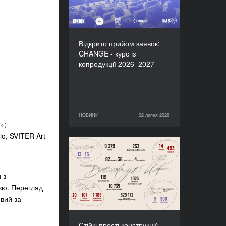
Відкрито прийом заявок:
CHANGE - курс із
копродукції 2026–2027
НОВИНИ
02 липня 2026
02 липня 2026
НОВИНИ
о»
;
io, SVITER Art
Стійкі прості конструкції:
підсумки Docudays UA-
2026
 з
єю. Перегляд
ивий за
Стійкі прості конструкції: