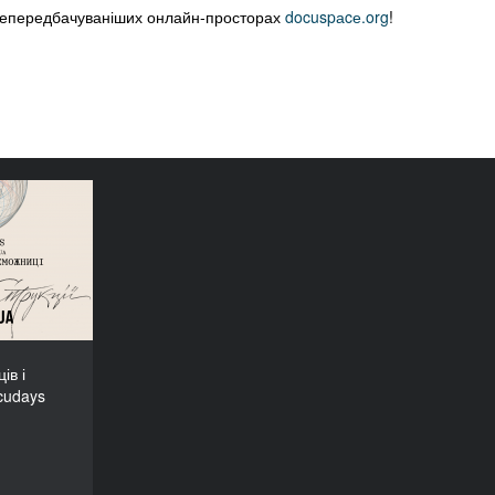
йнепередбачуваніших онлайн-просторах
docuspаcе.org
!
еможців і
Docudays
UA-2026!
ів і
cudays