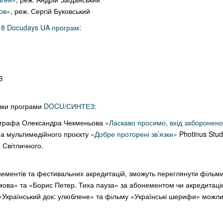
ов»
, реж. Сергій Буковський
18 Docudays UA програм
:
З
вки програми
DOCU/СИНТЕЗ
:
ографа Олександра Чекменьова
«Ласкаво просимо, вхід заборонен
а мультимедійного проєкту
«Добре проторені зв’язки»
Photinus Stud
 Світличного.
нементів та фестивальних акредитацій, зможуть переглянути фільми
ова» та «Борис Петер. Тиха пауза» за абонементом чи акредитаці
и «Український док: улюблене» та фільму «Українські шерифи» можл