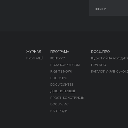
НОВИНИ
11 червня 2026
ЖУРНАЛ
ПРОГРАМА
DOCU/ПРО
ПУБЛІКАЦІЇ
КОНКУРС
ІНДУСТРІЙНА АКРЕДИТ
ПОЗА КОНКУРСОМ
RAW DOC
RIGHTS NOW!
КАТАЛОГ УКРАЇНСЬКОЇ
DOCU/ПРО
DOCU/СИНТЕЗ
ДЕКОНСТРУКЦІЇ
ПРОСТІ КОНСТРУКЦІЇ
DOCU/КЛАС
НАГОРОДИ