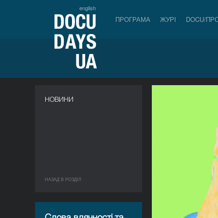
english
ПРОГРАМА
ЖУРІ
DOCU/ПР
НОВИНИ
НАЗАД В РОЗДIЛ
Слова вдячності та