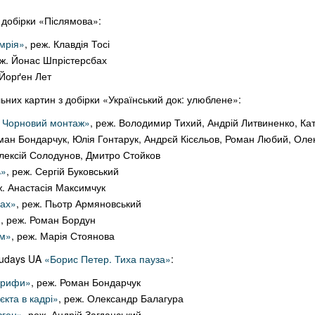
 добірки «Післямова»:
мрія»
, реж. Клавдія Тосі
еж. Йонас Шпрістерсбах
 Йорґен Лет
ьних картин з добірки «Український док: улюблене»:
 Чорновий монтаж»
, реж. Володимир Тихий, Андрій Литвиненко, Ка
ман Бондарчук, Юлія Гонтарук, Андрєй Кісєльов, Роман Любий, Оле
лексій Солодунов, Дмитро Стойков
ь»
, реж. Сергій Буковський
ж. Анастасія Максимчук
дах»
, реж. Пьотр Армяновський
»
, реж. Роман Бордун
ом»
, реж. Марія Стоянова
cudays UA
«Борис Петер. Тиха пауза»
:
ерифи»
, реж. Роман Бондарчук
єкта в кадрі»
, реж. Олександр Балагура
вген»
, реж. Андрій Загданський