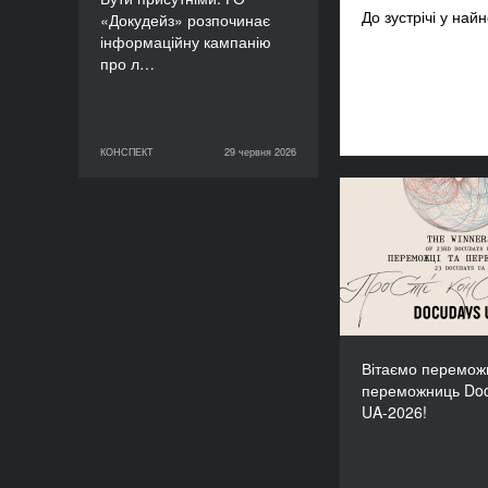
До зустрічі у на
«Докудейз» розпочинає
інформаційну кампанію
про л…
КОНСПЕКТ
29 червня 2026
29 червня 2026
КОНСПЕКТ
Вітаємо пер
переможниць 
Вітаємо переможц
переможниць Do
UA-2026!