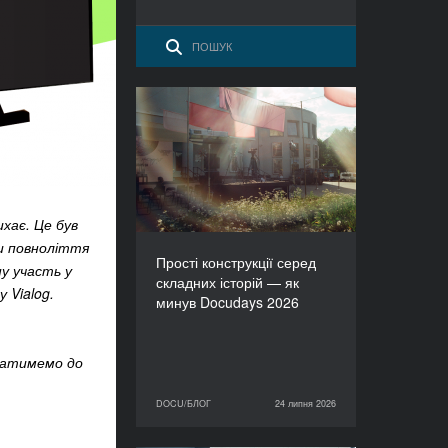
Прості конструкції серед
складних історій — як
минув Docudays 2026
хає. Це був
ли повноліття
Прості конструкції серед
у участь у
складних історій — як
у Vialog.
минув Docudays 2026
татимемо до
DOCU/БЛОГ
24 липня 2026
24 липня 2026
DOCU/БЛОГ