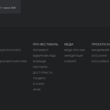
11 червня 2026
НОВИНИ
ПРО ФЕСТИВАЛЬ
МЕДІА
ПРОЄКТИ D
АЦІЯ DOCU/ПРО
РЕГЛАМЕНТ
МЕДІА ПРО НАС
МАНДРІВНИЙ
ВІДБІРКОВА РАДА
АКРЕДИТАЦІЯ
DOCU/КЛУБ
 ДОКУМЕНТАЛІСТИКИ
КОМАНДА
ГАЛЕРЕЯ
DOCU/SPACE
ПАРТНЕРИ
ДОСТУПНІСТЬ
ТЕНДЕРИ
ІСТОРІЯ
АРХІВ