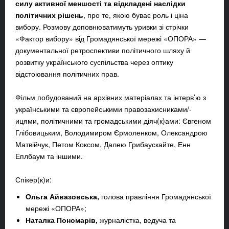
силу активної меншості та відкладені наслідки
політичних рішень
, про те, якою буває роль і ціна
вибору. Розмову доповнюватимуть уривки зі стрічки
«Фактор вибору» від Громадянської мережі «ОПОРА» —
документальної ретроспективи політичного шляху й
розвитку українського суспільства через оптику
відстоювання політичних прав.
Фільм побудований на архівних матеріалах та інтерв’ю з
українськими та європейськими правозахисниками/-
ицями, політичними та громадськими діяч(к)ами: Євгеном
Глібовицьким, Володимиром Єрмоленком, Олександрою
Матвійчук, Петом Коксом, Далею Грибаускайте, Енн
Еплбаум та іншими.
Спікер(к)и:
Ольга Айвазовська
,
голова правління Громадянської
мережі «ОПОРА»;
Наталка Пономарів
,
журналістка, ведуча та