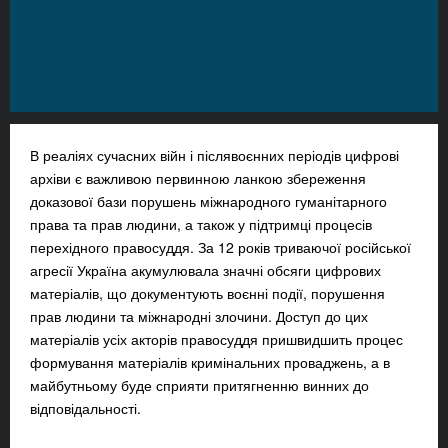
В реаліях сучасних війн і післявоєнних періодів цифрові
архіви є важливою первинною ланкою збереження
доказової бази порушень міжнародного гуманітарного
права та прав людини, а також у підтримці процесів
перехідного правосуддя. За 12 років триваючої російської
агресії Україна акумулювала значні обсяги цифрових
матеріалів, що документують воєнні події, порушення
прав людини та міжнародні злочини. Доступ до цих
матеріалів усіх акторів правосуддя пришвидшить процес
формування матеріалів кримінальних проваджень, а в
майбутньому буде сприяти притягненню винних до
відповідальності.