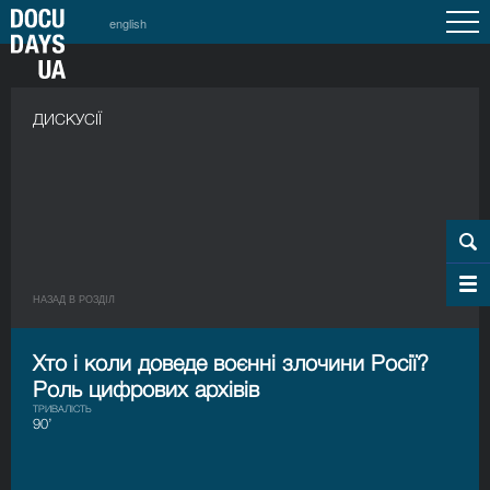
english
ДИСКУСІЇ
НАЗАД В РОЗДIЛ
Хто і коли доведе воєнні злочини Росії?
Роль цифрових архівів
ТРИВАЛІСТЬ
90’