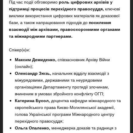
Під час події обговоримо
роль цифрових архівів у
підтримці процесів перехідного правосуддя,
ключові
виклики використання цифрових матеріалів як доказової
бази, а також напрацювання підходів до
посилення
взаємодії між архівами, правоохоронними органами
та міжнародними партнерами.
Спікер(к)и:
Максим Демиденко,
співзасновник Архіву Війни
(онлайн);
Олександр Зюзь,
начальник відділу взаємодії з
міжурядовими, державними та неурядовими
організаціями Департаменту протидії злочинам,
вчиненим в умовах збройного конфлікту ОГП;
Катерина Бусол,
доцентка кафедри міжнародного та
європейського права Києво-Могилянської академії,
голова Української програми Міжнародного центру
перехідного правосуддя;
Ольга Опаленко,
менеджерка доказів та радниця з