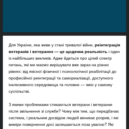
Для України, яка живе у стані тривалої війни,
реінтеграція
ветеранів і ветеранок — це щоденна реальність
і один
із найбільших викликів. Адже йдеться про цілий спектр
питань, які ми маємо вирішувати вже зараз на різних
рівнях: від якісної фізичної і психологічної реабілітації до
професійної реінтеграції та самореалізації, доступного
інклюзивного середовища та головне — змін у самому
суспільстві.
З якими проблемами стикаються ветерани і ветеранки
після звільнення зі служби? Чому між тим, що передбачає
система, і реальним досвідом людей виникає розрив, і які
виміри повернення досі залишаються поза увагою? Які