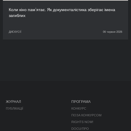
Коли кіно пам’ятає. Як документалістика зберігає імена
загиблих
ДИСКУСІЇ
06 червня 2026
ЖУРНАЛ
ПРОГРАМА
ПУБЛІКАЦІЇ
КОНКУРС
ПОЗА КОНКУРСОМ
RIGHTS NOW!
DOCU/ПРО