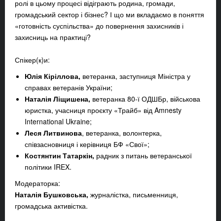
ролі в цьому процесі відіграють родина, громади,
громадський сектор і бізнес? І що ми вкладаємо в поняття
«готовність суспільства» до повернення захисників і
захисниць на практиці?
Спікер(к)и:
Юлія Кіріллова
,
ветеранка, заступниця Міністра у
справах ветеранів України;
Наталія Ліщишена
,
ветеранка 80-ї ОДШБр, військова
юристка, учасниця проєкту «Трайб» від Amnesty
International Ukraine;
Леся Литвинова
, ветеранка, волонтерка,
співзасновниця і керівниця БФ «Свої»;
Костянтин Татаркін
,
радник з питань ветеранської
політики IREX.
Модераторка:
Наталія Бушковська
,
журналістка, письменниця,
громадська активістка.