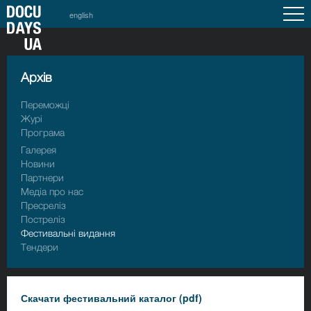
english
Архiв
Переможці
Журі
Програма
Галерея
Новини
Партнери
Медіа про нас
Пресрелiз
Пострелiз
Фестивальні видання
Тендери
Скачати фестивальний каталог (pdf)