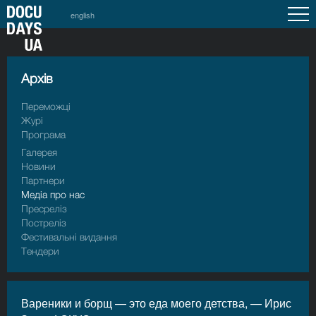
english
Архiв
Переможці
Журі
Програма
Галерея
Новини
Партнери
Медіа про нас
Пресрелiз
Пострелiз
Фестивальні видання
Тендери
Вареники и борщ — это еда моего детства, — Ирис