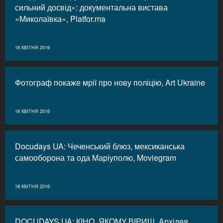
сильний досвід»: документальна вистава
«Миколаївка», Platfor.ma
18 КВІТНЯ 2016
Фотограф покаже мрії про нову поліцію, Art Ukraine
18 КВІТНЯ 2016
Docudays UA: Чеченський блюз, мексиканська
самооборона та ода Маріуполю, Moviegram
18 КВІТНЯ 2016
DOCUDAYS UA: КІНО, ЯКОМУ ВІРИШ, Архідея