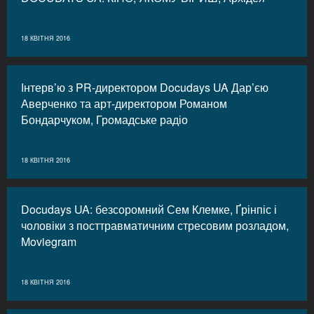
18 КВІТНЯ 2016
Інтерв’ю з PR-директором Docudays UA Дар’єю
Аверченко та арт-директором Романом
Бондарчуком, Громадське радіо
18 КВІТНЯ 2016
Docudays UA: безсоромний Сем Клемке, Ґрінпіс і
чоловіки з посттравматичним стресовим розладом,
Moviegram
18 КВІТНЯ 2016