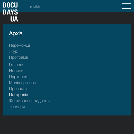
english
Архiв
Переможці
Журі
Програма
Галерея
Новини
Партнери
Медіа про нас
Пресрелiз
Пострелiз
Фестивальні видання
Тендери