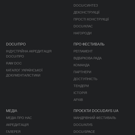
DOCU/СИНТЕЗ
ДЕКОНСТРУКЦІЇ
ПРОСТІ КОНСТРУКЦІЇ
DOCU/КЛАС
НАГОРОДИ
DOCU/ПРО
ПРО ФЕСТИВАЛЬ
ІНДУСТРІЙНА АКРЕДИТАЦІЯ
РЕГЛАМЕНТ
DOCU/ПРО
ВІДБІРКОВА РАДА
RAW DOC
КОМАНДА
КАТАЛОГ УКРАЇНСЬКОЇ
ПАРТНЕРИ
ДОКУМЕНТАЛІСТИКИ
ДОСТУПНІСТЬ
ТЕНДЕРИ
ІСТОРІЯ
АРХІВ
МЕДІА
ПРОЄКТИ DOCUDAYS UA
МЕДІА ПРО НАС
МАНДРІВНИЙ ФЕСТИВАЛЬ
АКРЕДИТАЦІЯ
DOCU/КЛУБ
ГАЛЕРЕЯ
DOCU/SPACE