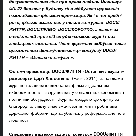
документального кіно про права людини Docudays
UA. 27 березня у Будинку кіно відбулас
я
церемонія
нагородження фільмів-переможців. Як і в попередні
роки, фільми змагались у трьох конкурсах: DOCU/
ЖИТТЯ, DOCU/ПРАВО, DOCU/КОРОТКО, а також за
спеціальний приз від студентського журі і приз
глядацьких симпатій. Після церемонії відбувся показ
цьогорічного фільму-переможця конкурсу DOCU/
ЖИТТЯ – «Останній лімузин».
Фільм-переможець DOCU/ЖИТТЯ
«
Останній лімузин»
режисерки Дар’ї Хльосткіної
(Росія, 2014). За словами
журі, це талановито виконаний фільм з ідеальним
вибором героїв – зворушливий у соціальній, економічній і
політичній абсурдності. Журі нагородило цю стрічку за
благородне, співчутливе змалювання життя робітників
державної фабрики, що загубились у реформах, але не в
людяності.
Спеціальну відзнаку
від журі конкурсу DOCU/ЖИТТЯ