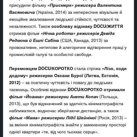
присудили
фільму
«Присмерк» режисера Валентина
Васяновича
(Україна, 2014) за непересічне візуальне й
емоційне змалювання людської стійкості, чуттєвості та
незалежності. Також
особливу відзнаку DOCU/ЖИТТЯ
отримав фільм
«Нічна робота» режисерів Девіда
Редмона й Ешлі Сабіна
(США, Канада, 2013) за
провокативне, нетипове й алегоричне відтворення праці у
промисловій галузі та особистої свободи.
Переможцем
DOCU/КОРОТКО
стала стрічка
«Лізо, ходи
додому» режисерки Оксани Бурої (Литва, Естонія,
2012)
– за поетичну чуттєвість і повагу до людських
таємниць. Особливі відзнаки
DOCU/КОРОТКО
отримали
фільм «
Йоанна» режисерки Анети Копач
(Польща,
2013), що був відзначений за здатність кінематографіста
наближатися, водночас зберігаючи дистанцію, а також
фільм «Мама» режисерки Лідії Шейніної
(Росія, 2013) –
за вміння кінематографіста знайти у замкненому просторі
однієї квартири «те, від чого тьохкає серце».