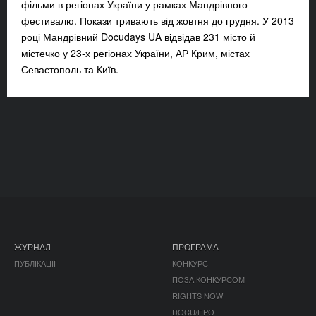
фільми в регіонах України у рамках Мандрівного
фестивалю. Покази тривають від жовтня до грудня. У 2013
році Мандрівний Docudays UA відвідав 231 місто й
містечко у 23-х регіонах України, АР Крим, містах
Севастополь та Київ.
ЖУРНАЛ
ПРОГРАМА
ПУБЛІКАЦІЇ
КОНКУРС
ПОЗА КОНКУРСОМ
RIGHTS NOW!
DOCU/ПРО