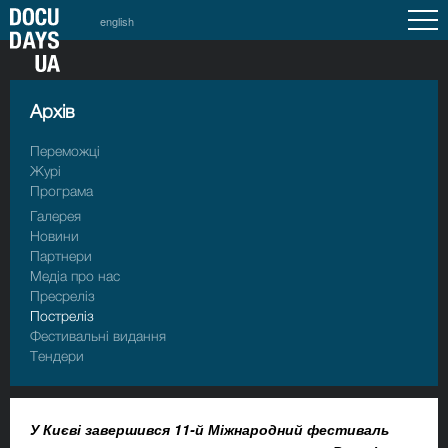
english
Архiв
Переможці
Журі
Програма
Галерея
Новини
Партнери
Медіа про нас
Пресрелiз
Пострелiз
Фестивальні видання
Тендери
У Києві завершився 11-й Міжнародний фестиваль