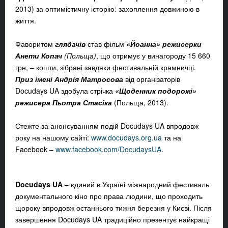
2013) за оптимістичну історію: захоплення довжиною в
життя.
Фаворитом
глядачів
став фільм
«Йоанна» режисерки
Анети Копач
(Польща)
, що отримує у винагороду 15 660
грн, – кошти, зібрані завдяки фестивальній крамничці.
Приз імені Андрія Матросова
від організаторів
Docudays UA здобула стрічка
«Щоденник подорожі»
режисера Пьотра Стасіка
(Польща, 2013).
Стежте за анонсуванням подій Docudays UA впродовж
року на нашому сайті:
www.docudays.org.ua
та на
Facebook –
www.facebook.com/DocudaysUA
.
Docudays UA
– єдиний в Україні міжнародний фестиваль
документального кіно про права людини, що проходить
щороку впродовж останнього тижня березня у Києві. Після
завершення Docudays UA традиційно презентує найкращі