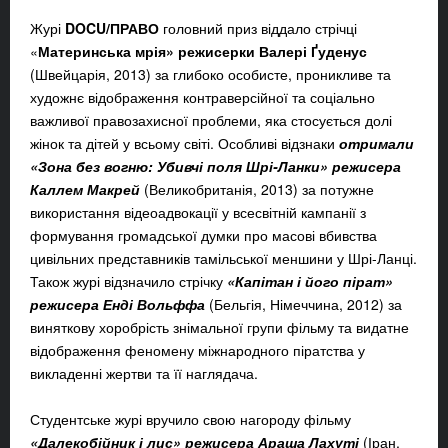
Журі
DOCU/ПРАВО
головний приз віддало стрічці
«
Материнська мрія» режисерки Валері Ґуденус
(Швейцарія, 2013) за глибоко особисте, проникливе та
художнє відображення контраверсійної та соціально
важливої правозахисної проблеми, яка стосується долі
жінок та дітей у всьому світі. Особливі відзнаки
отримали
«Зона без вогню: Убивчі поля Шрі-Ланки» режисера
Каллем Макрей
(Великобританія, 2013) за потужне
використання відеоадвокації у всесвітній кампанії з
формування громадської думки про масові вбивства
цивільних представників тамільської меншини у Шрі-Ланці.
Також журі відзначило стрічку
«Капітан і його пірат»
режисера Енді Вольффа
(Бельгія, Німеччина, 2012) за
виняткову хоробрість знімальної групи фільму та видатне
відображення феномену міжнародного піратства у
викладенні жертви та її наглядача.
Студентське журі вручило свою нагороду фільму
«Далекобійник і лис» режисера Араша Лахуті
(Іран,