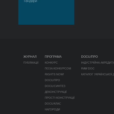
Тендери
ЖУРНАЛ
ПРОГРАМА
DOCU/ПРО
ПУБЛІКАЦІЇ
КОНКУРС
ІНДУСТРІЙНА АКРЕДИТ
ПОЗА КОНКУРСОМ
RAW DOC
RIGHTS NOW!
КАТАЛОГ УКРАЇНСЬКОЇ
DOCU/ПРО
DOCU/СИНТЕЗ
ДЕКОНСТРУКЦІЇ
ПРОСТІ КОНСТРУКЦІЇ
DOCU/КЛАС
НАГОРОДИ