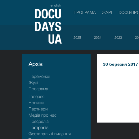
english
ПРОГРАМА
ЖУРІ
DOCU/ПР
2025
2024
2023
20
Архiв
30 березня 2017
Переможці
Журі
Програма
Галерея
Новини
Партнери
Медіа про нас
Пресрелiз
Пострелiз
Фестивальні видання