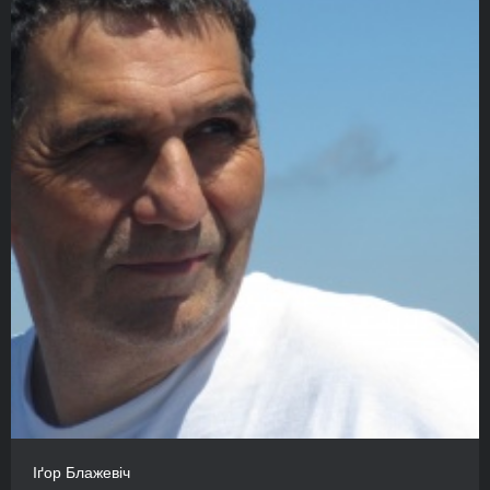
Іґор Блажевіч