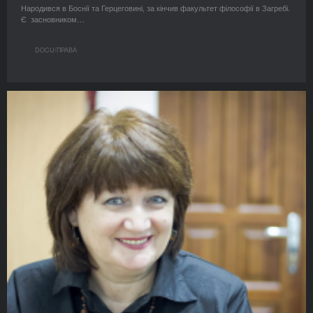
Народився в Боснії та Герцеговині, за кінчив факультет філософії в Загребі.
Є засновником…
DOCU/ПРАВА