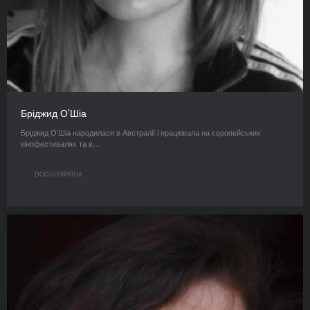
Бріджид О’Шіа
Бріджид О’Шіа народилася в Австралії і працювала на європейських
кінофестивалях та в…
DOCU/УКРАЇНА