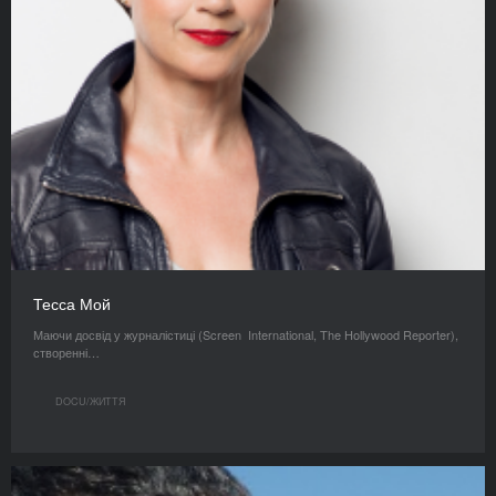
Тесса Мой
Маючи досвід у журналістиці (Screen International, The Hollywood Reporter),
створенні…
DOCU/ЖИТТЯ