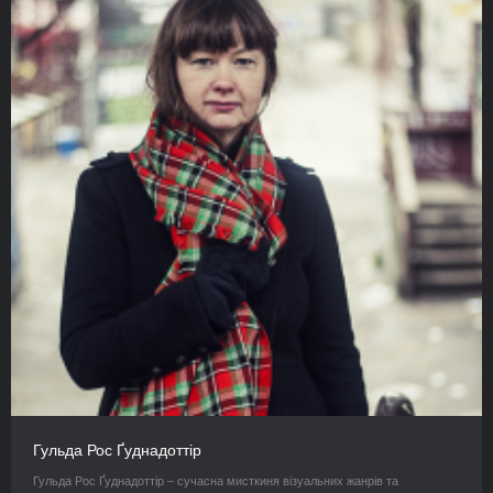
Гульда Рос Ґуднадоттір
Гульда Рос Ґуднадоттір – сучасна мисткиня візуальних жанрів та