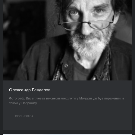
Олександр Глядєлов
Фотограф. Висвітлював військові конфлікти у Молдові, де був поранений, а
також у Нагірному…
DOCU/ПРАВА