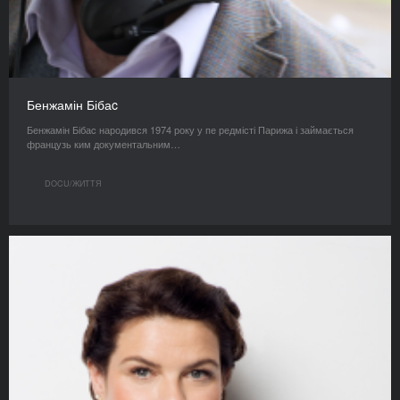
Бенжамін Бібаc
Бенжамін Бібаc народився 1974 року у пе редмісті Парижа і займається
французь ким документальним…
DOCU/ЖИТТЯ