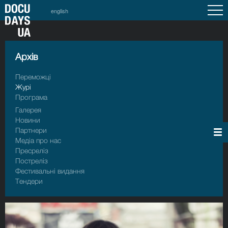
english
Архiв
Переможці
Журі
Програма
Галерея
Новини
Партнери
Медіа про нас
Пресрелiз
Пострелiз
Фестивальні видання
Тендери