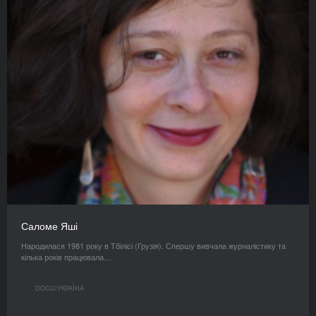
Саломе Яші
Народилася 1981 року в Тбілісі (Грузія). Спершу вивчала журналістику та
кілька років працювала…
DOCU/УКРАЇНА