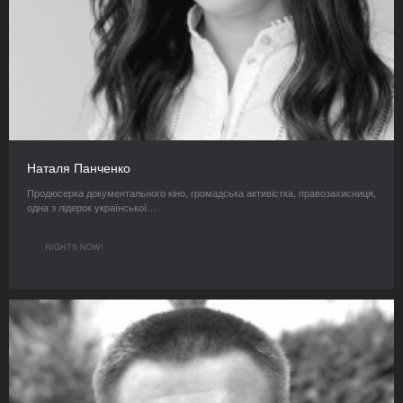
Наталя Панченко
Продюсерка документального кіно, громадська активістка, правозахисниця,
одна з лідерок української…
RIGHTS NOW!