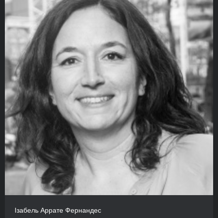
Ізабель Аррате Фернандес