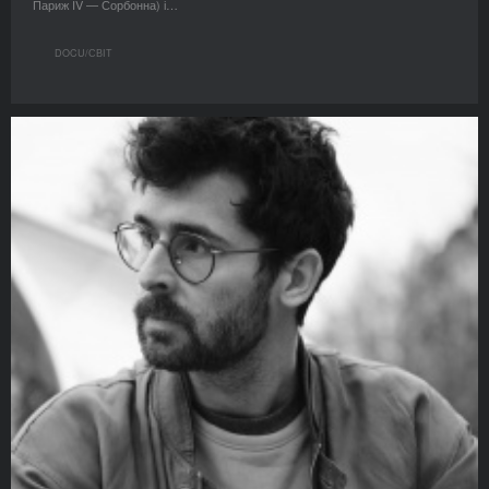
Париж IV — Сорбонна) і…
DOCU/СВІТ