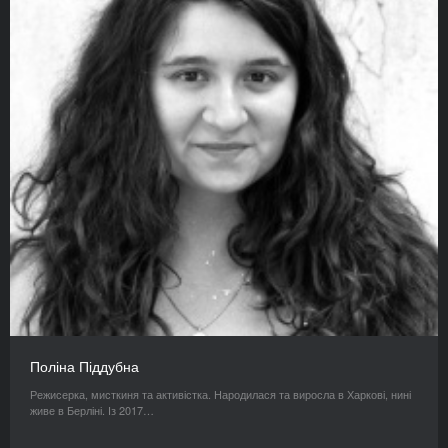
Поліна Піддубна
Режисерка, мисткиня та активістка. Народилася та виросла в Харкові, нині
живе в Берліні. Із 2017…