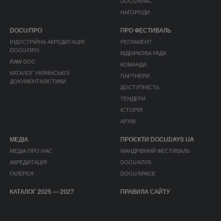
DOCU/КЛАС
НАГОРОДИ
DOCU/ПРО
ПРО ФЕСТИВАЛЬ
ІНДУСТРІЙНА АКРЕДИТАЦІЯ
РЕГЛАМЕНТ
DOCU/ПРО
ВІДБІРКОВА РАДА
RAW DOC
КОМАНДА
КАТАЛОГ УКРАЇНСЬКОЇ
ПАРТНЕРИ
ДОКУМЕНТАЛІСТИКИ
ДОСТУПНІСТЬ
ТЕНДЕРИ
ІСТОРІЯ
АРХІВ
МЕДІА
ПРОЄКТИ DOCUDAYS UA
МЕДІА ПРО НАС
МАНДРІВНИЙ ФЕСТИВАЛЬ
АКРЕДИТАЦІЯ
DOCU/КЛУБ
ГАЛЕРЕЯ
DOCU/SPACE
КАТАЛОГ 2025 — 2027
ПРАВИЛА САЙТУ