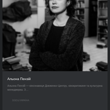
Альона Пензій
Альона Пензій — кінознавиця Довженко-Центру, кінокритикиня та культурна
менеджерка. З…
DOCU/УКРАЇНА