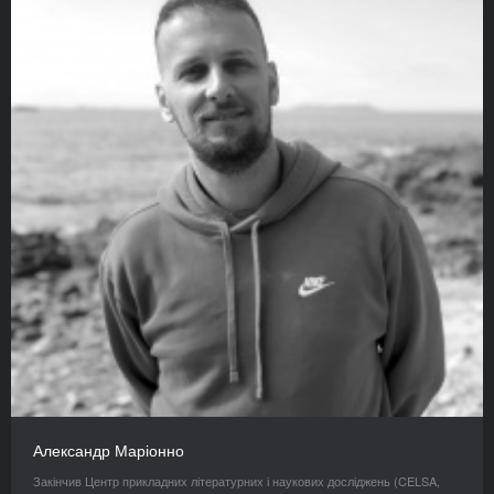
Александр Маріонно
Закінчив Центр прикладних літературних і наукових досліджень (CELSA,