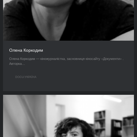
Олена Коркодим
Олена Коркодим — кіножурналістка, засновниця кіносайту «Документи» .
Авторка…
DOCU/УКРАЇНА