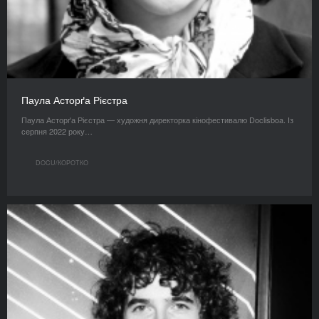
Паула Асторґа Рієстра
Паула Асторґа Рієстра — художня директорка кінофестивалю Doclisboa. Із
серпня 2022 року…
DOCU/КОРОТКО