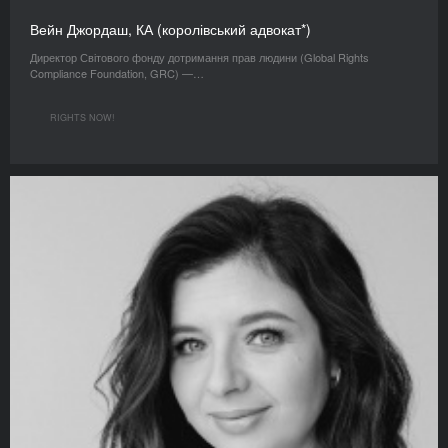
Вейн Джордаш, КА (королівський адвокат*)
Директор Світового фонду дотримання прав людини (Global Rights
Compliance Foundation, GRC) —…
RIGHTS NOW!