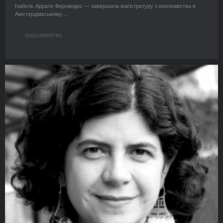
Ізабель Аррате Фернандес — завершила магістратуру з кінознавства в
Амстердамському…
DOCU/КОРОТКО