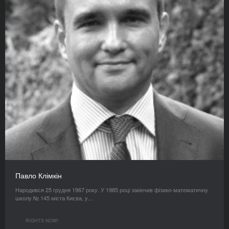
Павло Клімкін
Народився 25 грудня 1967 року. У 1985 році закінчив фізико-математичну
школу № 145 міста Києва, у…
RIGHTS NOW!