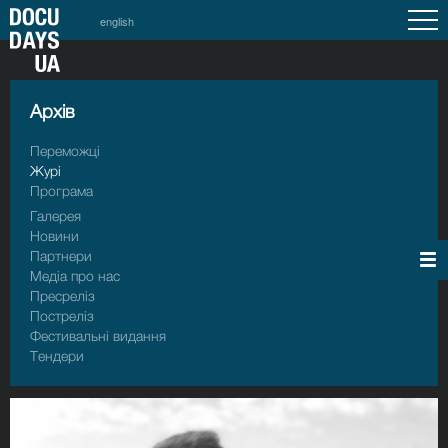
english
Архiв
Переможці
Журі
Програма
Галерея
Новини
Партнери
Медіа про нас
Пресрелiз
Пострелiз
Фестивальні видання
Тендери