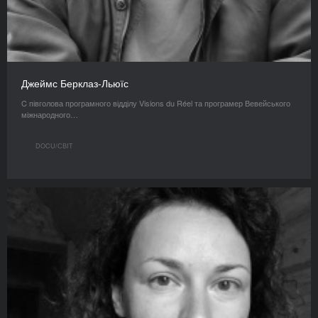
Джеймс Берклаз-Льюїс
C півголова програмного відділу Visions du Réel та програмер Вевейського
міжнародного…
DOCU/СВІТ