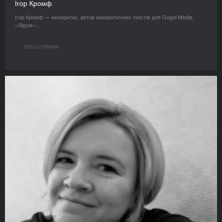
Ігор Кромф
Ігор Кромф — кінокритик, автор кінокритичних текстів для Gogol Media,
«Лірум»…
DOCU/УКРАЇНА