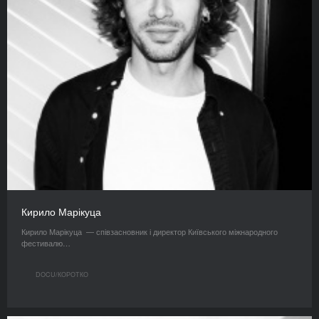
Кирило Марікуца
Кирило Марікуца — співзасновник і директор Київського міжнародного
фестивалю…
DOCU/КОРОТКО