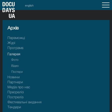
english
Архiв
Переможці
Журі
Програма
Галерея
Фото
Відео
Постери
Новини
Партнери
Медіа про нас
Пресрелiз
Пострелiз
Фестивальні видання
Тендери