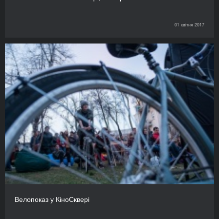
01 квітня 2017
Велопоказ у КіноСквері