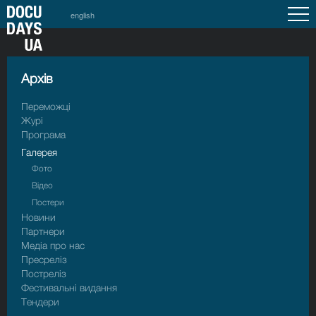
english
Архiв
Переможці
Журі
Програма
Галерея
Фото
Відео
Постери
Новини
Партнери
Медіа про нас
Пресрелiз
Пострелiз
Фестивальні видання
Тендери