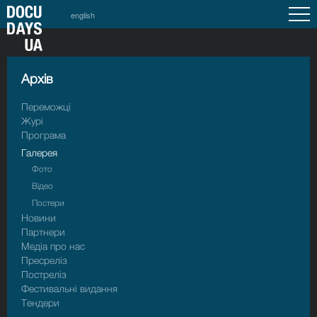
english
Архiв
Переможці
Журі
Програма
Галерея
Фото
Відео
Постери
Новини
Партнери
Медіа про нас
Пресрелiз
Пострелiз
Фестивальні видання
Тендери