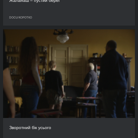
Жаланаш – пустий берег
DOCU/КОРОТКО
Зворотний бік усього