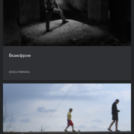
Вєаюфром
DOCU/УКРАЇНА