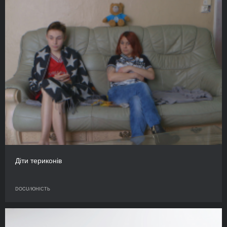
Діти териконів
DOCU/ЮНІСТЬ