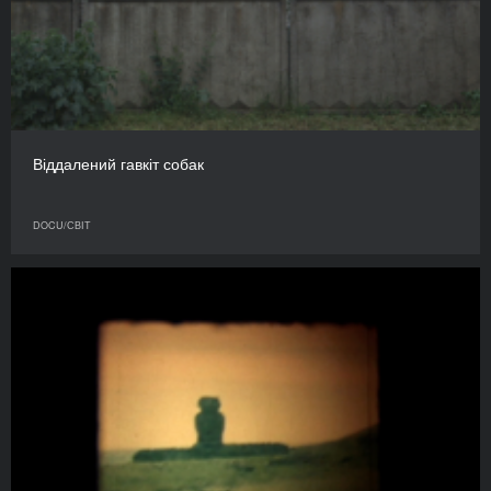
Віддалений гавкіт собак
DOCU/СВІТ