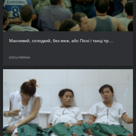
Манливий, солодкий, без меж, або Пісні і танці пр…
DOCU/УКРАЇНА