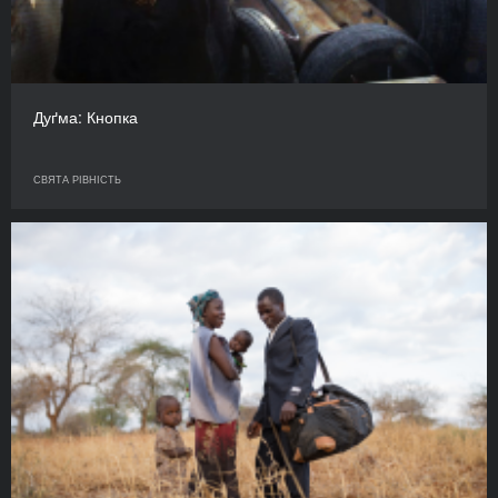
Дуґма: Кнопка
СВЯТА РІВНІСТЬ