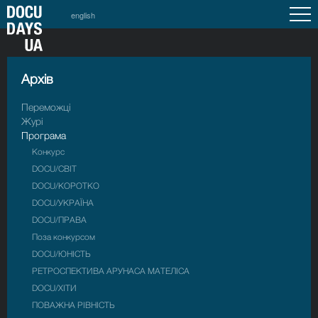
english
Архiв
Переможці
Журі
Програма
Конкурс
DOCU/СВІТ
DOCU/КОРОТКО
DOCU/УКРАЇНА
DOCU/ПРАВА
Поза конкурсом
DOCU/ЮНІСТЬ
РЕТРОСПЕКТИВА АРУНАСА МАТЕЛІСА
DOCU/ХІТИ
ПОВАЖНА РІВНІСТЬ