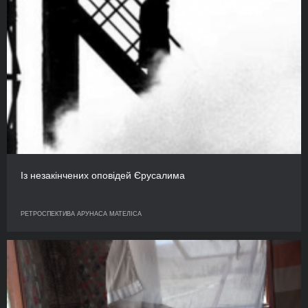
Із незакінчених оповідей Єрусалима
РЕТРОСПЕКТИВА АРУНАСА МАТЕЛІСА