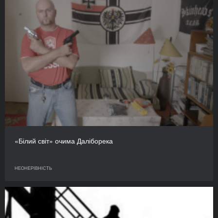
«Білий світ» очима Даліборека
НЕОНЕРІВНІСТЬ