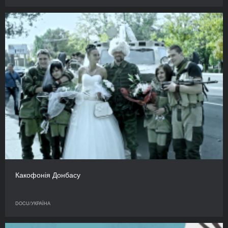
Какофонія Донбасу
DOCU/УКРАЇНА