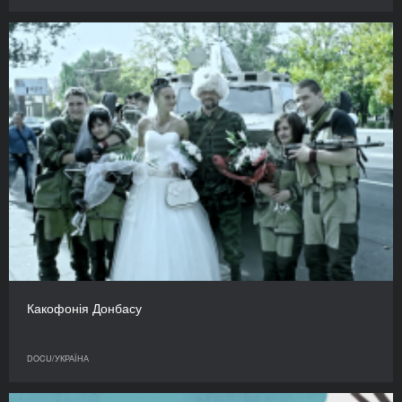
Какофонія Донбасу
DOCU/УКРАЇНА