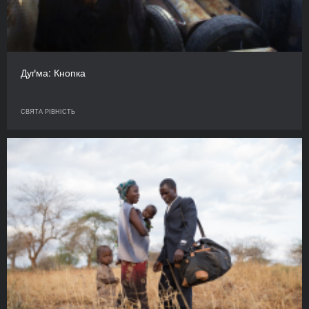
Дуґма: Кнопка
СВЯТА РІВНІСТЬ