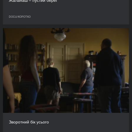
Жаланаш – пустий берег
DOCU/КОРОТКО
Зворотний бік усього