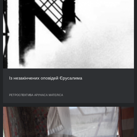
Із незакінчених оповідей Єрусалима
РЕТРОСПЕКТИВА АРУНАСА МАТЕЛІСА