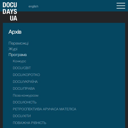
english
Архiв
Переможці
Журі
Програма
Конкурс
DOCU/СВІТ
DOCU/КОРОТКО
DOCU/УКРАЇНА
DOCU/ПРАВА
Поза конкурсом
DOCU/ЮНІСТЬ
РЕТРОСПЕКТИВА АРУНАСА МАТЕЛІСА
DOCU/ХІТИ
ПОВАЖНА РІВНІСТЬ