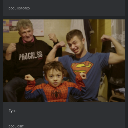
DOCU/КОРОТКО
Гуґо
DOCU/СВІТ