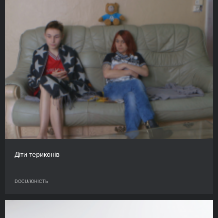
Діти териконів
DOCU/ЮНІСТЬ