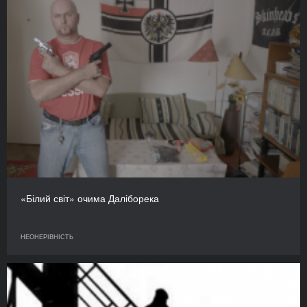
«Білий світ» очима Даліборека
НЕОНЕРІВНІСТЬ