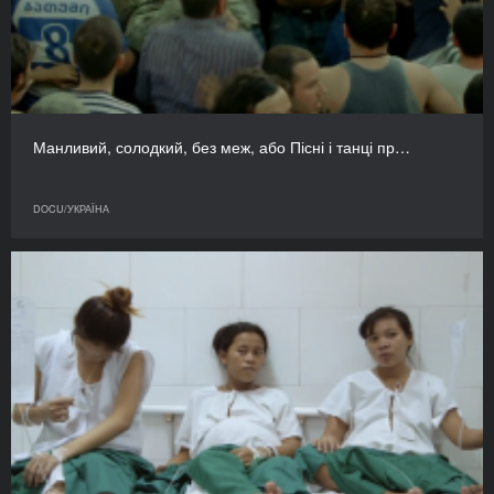
Манливий, солодкий, без меж, або Пісні і танці пр…
DOCU/УКРАЇНА