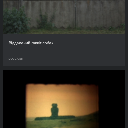
Віддалений гавкіт собак
DOCU/СВІТ