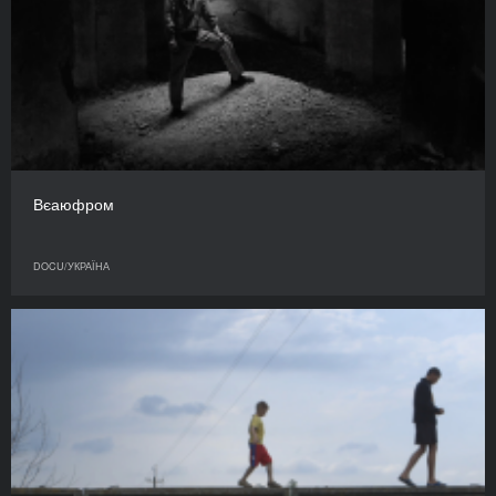
Вєаюфром
DOCU/УКРАЇНА