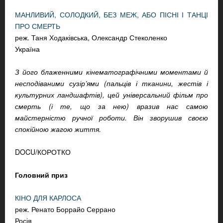
МАНЛИВИЙ, СОЛОДКИЙ, БЕЗ МЕЖ, АБО ПІСНІ І ТАНЦІ
ПРО СМЕРТЬ
реж. Таня Ходаківська, Олександр Стеколенко
Україна
З його блаженними кінематографічними моментами й
несподіваними сузір’ями (пальців і тканини, жестів і
культурних ландшафтів), цей універсальний фільм про
смерть (і те, що за нею) вразив нас самою
майстерністю ручної роботи. Він зворушив своєю
спокійною жагою життя.
DOCU/КОРОТКО
Головний приз
КІНО ДЛЯ КАРЛОСА
реж. Ренато Боррайо Серрано
Росія