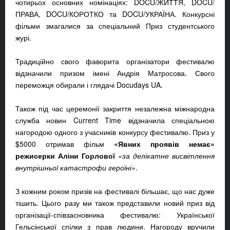
чотирьох основних номінаціях: DOCU/ЖИТТЯ, DOCU/
ПРАВА, DOCU/КОРОТКО та DOCU/УКРАЇНА. Конкурсні
фільми змагалися за спеціальний Приз студентського
журі.
Традиційно свого фаворита організатори фестивалю
відзначили призом імені Андрія Матросова. Свого
переможця обирали і глядачі Docudays UA.
Також під час церемонії закриття незалежна міжнародна
служба новин Current Time відзначила спеціальною
нагородою одного з учасників конкурсу фестивалю. Приз у
$5000 отримав фільм
«Явних проявів немає»
режисерки Аліни Горлової
«за делікатне висвітлення
внутрішньої катастрофи героїні»
.
З кожним роком призів на фестивалі більшає, що нас дуже
тішить. Цього разу ми також представили новий приз від
організації-співзасновника фестивалю: Української
Гельсінської спілки з прав людини. Нагороду вручили