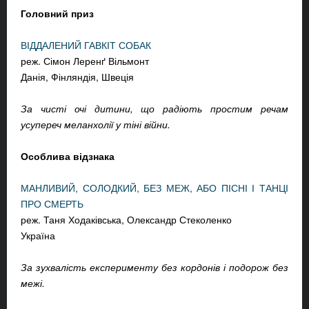
Головний приз
ВІДДАЛЕНИЙ ГАВКІТ СОБАК
реж. Сімон Леренґ Вільмонт
Данія, Фінляндія, Швеція
За чисті очі дитини, що радіють простим речам
усупереч меланхолії у тіні війни.
Особлива відзнака
МАНЛИВИЙ, СОЛОДКИЙ, БЕЗ МЕЖ, АБО ПІСНІ І ТАНЦІ
ПРО СМЕРТЬ
реж. Таня Ходаківська, Олександр Стеколенко
Україна
За зухвалість експерименту без кордонів і подорож без
межі.