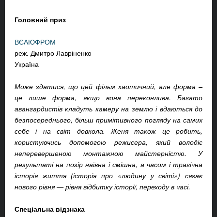
Головний приз
ВЄАЮФРОМ
реж. Дмитро Лавріненко
Україна
Може здатися, що цей фільм хаотичний, але форма –
це лише форма, якщо вона переконлива. Багато
авангардистів кладуть камеру на землю і вдаються до
безпосереднього, більш примітивного погляду на самих
себе і на світ довкола. Женя також це робить,
користуючись допомогою режисера, який володіє
неперевершеною монтажною майстерністю. У
результаті на позір наївна і смішна, а часом і трагічна
історія життя (історія про «людину у світі») сягає
нового рівня — рівня відбитку історії, переходу в часі.
Спеціальна відзнака