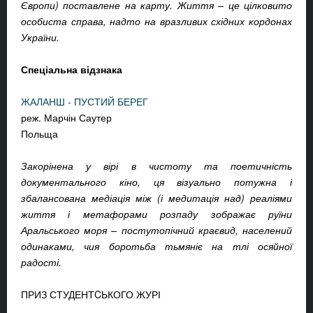
Європи) поставлене на карту. Життя – це цілковито
особиста справа, надто на вразливих східних кордонах
України.
Спеціальна відзнака
ЖАЛАНШ - ПУСТИЙ БЕРЕГ
реж. Марчін Саутер
Польща
Закорінена у вірі в чистоту та поетичність
документального кіно, ця візуально потужна і
збалансована медіація між (і медитація над) реаліями
життя і метафорами розпаду зображає руїни
Аральського моря – постутопічний краєвид, населений
одинаками, чия боротьба тьмяніє на тлі осяйної
радості.
ПРИЗ СТУДЕНТCЬКОГО ЖУРІ