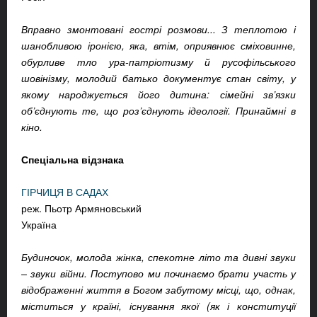
Вправно змонтовані гострі розмови... З теплотою і
шанобливою іронією, яка, втім, оприявнює сміховинне,
обурливе тло ура-патріотизму й русофільського
шовінізму, молодий батько документує стан світу, у
якому народжується його дитина: сімейні зв’язки
об’єднують те, що роз’єднують ідеології. Принаймні в
кіно.
Спеціальна відзнака
ГІРЧИЦЯ В САДАХ
реж. Пьотр Армяновський
Україна
Будиночок, молода жінка, спекотне літо та дивні звуки
– звуки війни. Поступово ми починаємо брати участь у
відображенні життя в Богом забутому місці, що, однак,
міститься у країні, існування якої (як і конституції