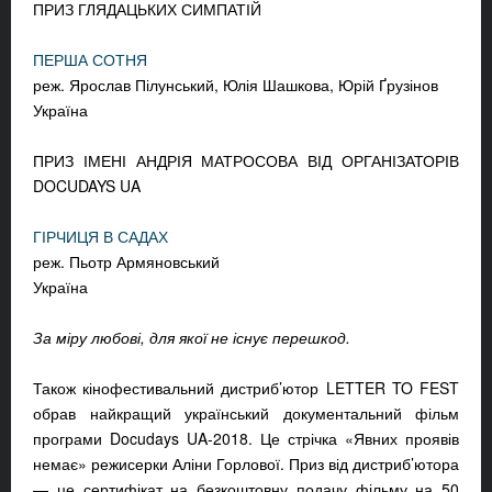
ПРИЗ ГЛЯДАЦЬКИХ СИМПАТІЙ
ПЕРША СОТНЯ
реж. Ярослав Пілунський, Юлія Шашкова, Юрій Ґрузінов
Україна
ПРИЗ ІМЕНІ АНДРІЯ МАТРОСОВА ВІД ОРГАНІЗАТОРІВ
DOCUDAYS UA
ГІРЧИЦЯ В САДАХ
реж. Пьотр Армяновський
Україна
За міру любові, для якої не існує перешкод.
Також кінофестивальний дистриб’ютор LETTER TO FEST
обрав найкращий український документальний фільм
програми Docudays UA-2018. Це стрічка «Явних проявів
немає» режисерки Аліни Горлової. Приз від дистриб’ютора
— це сертифікат на безкоштовну подачу фільму на 50