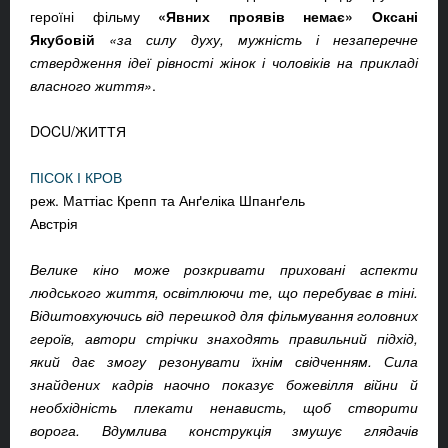
героїні фільму
«Явних проявів немає» Оксані
Якубовій
«за силу духу, мужність і незаперечне
ствердження ідеї рівності жінок і чоловіків на прикладі
власного життя»
.
DOCU/ЖИТТЯ
ПІСОК І КРОВ
реж. Маттіас Крепп та Анґеліка Шпанґель
Австрія
Велике кіно може розкривати приховані аспекти
людського життя, освітлюючи те, що перебуває в тіні.
Відштовхуючись від перешкод для фільмування головних
героїв, автори стрічки знаходять правильний підхід,
який дає змогу резонувати їхнім свідченням. Сила
знайдених кадрів наочно показує божевілля війни й
необхідність плекати ненависть, щоб створити
ворога. Вдумлива конструкція змушує глядачів