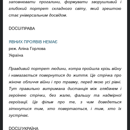
заповнювати прогалини, формувати зворушливий і
глибокий портрет складного світу, який зрештою
стає універсальним досвідом.
DOCU/ПРАВА
ЯВНИХ ПРОЯВІВ НЕМАЄ
реж. Аліна Горлова
Україна
Правдивий портрет людини, котра пройшла крізь війну
і намагається повернутися до життя. Це стрічка про
жіноче обличчя війни і про травму, перед якою усі рівні.
Тут правильно витримана дистанція між глядачем і
героїнею стрічки, без жалю, фальшу та надмірної
героїзації. Це фільм про те, з чим доведеться
зіткнутися тим, хто повертається, і тим, хто їх
зустрічає.
DOCU/УКРАЇНА