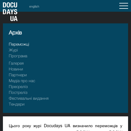
english
Архiв
Переможці
Журі
Програма
Галерея
Новини
Партнери
Медіа про нас
Пресрелiз
Пострелiз
Фестивальні видання
Тендери
Цього року журі Docudays UA визначило переможців у