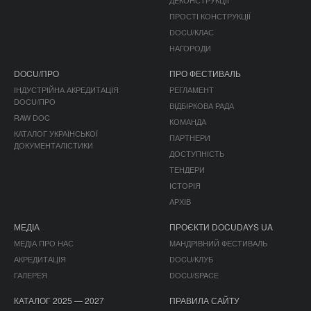
ДЕКОНСТРУКЦІЇ
ПРОСТІ КОНСТРУКЦІЇ
DOCU/КЛАС
НАГОРОДИ
DOCU/ПРО
ПРО ФЕСТИВАЛЬ
ІНДУСТРІЙНА АКРЕДИТАЦІЯ
РЕГЛАМЕНТ
DOCU/ПРО
ВІДБІРКОВА РАДА
RAW DOC
КОМАНДА
КАТАЛОГ УКРАЇНСЬКОЇ
ПАРТНЕРИ
ДОКУМЕНТАЛІСТИКИ
ДОСТУПНІСТЬ
ТЕНДЕРИ
ІСТОРІЯ
АРХІВ
МЕДІА
ПРОЄКТИ DOCUDAYS UA
МЕДІА ПРО НАС
МАНДРІВНИЙ ФЕСТИВАЛЬ
АКРЕДИТАЦІЯ
DOCU/КЛУБ
ГАЛЕРЕЯ
DOCU/SPACE
КАТАЛОГ 2025 — 2027
ПРАВИЛА САЙТУ