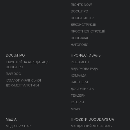
RIGHTS NOW!
DOCU/ПРО
DOCU/СИНТЕЗ
ДЕКОНСТРУКЦІЇ
ПРОСТІ КОНСТРУКЦІЇ
DOCU/КЛАС
НАГОРОДИ
DOCU/ПРО
ПРО ФЕСТИВАЛЬ
ІНДУСТРІЙНА АКРЕДИТАЦІЯ
РЕГЛАМЕНТ
DOCU/ПРО
ВІДБІРКОВА РАДА
RAW DOC
КОМАНДА
КАТАЛОГ УКРАЇНСЬКОЇ
ПАРТНЕРИ
ДОКУМЕНТАЛІСТИКИ
ДОСТУПНІСТЬ
ТЕНДЕРИ
ІСТОРІЯ
АРХІВ
МЕДІА
ПРОЄКТИ DOCUDAYS UA
МЕДІА ПРО НАС
МАНДРІВНИЙ ФЕСТИВАЛЬ