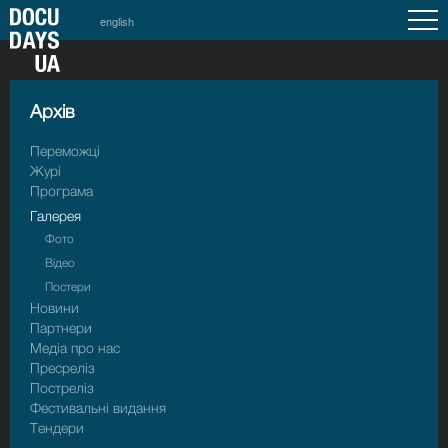
english
Архiв
Переможці
Журі
Програма
Галерея
Фото
Відео
Постери
Новини
Партнери
Медіа про нас
Пресрелiз
Пострелiз
Фестивальні видання
Тендери