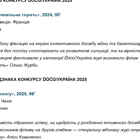
 КОНКУРСУ DOCU/УКРАЇНА 2025
 повільно горить», 2024, 95'
веція, Франція
а
боку фіксацію на екрані колективного досвіду війни та багатоша
я без поспіху спостерігати за розвитком ситуації, та за вірніст
цем фестивалю у категорії Docu/Україна журі визначило фільм «
ить» Ольги Журби.
ДЗНАКА КОНКУРСУ DOCU/УКРАЇНА 2025
онту», 2025, 98'
 Чехія
енко
ивість обраного шляху, за щедрість у розділенні інтимного досвід
онажів фільму на друзів глядача — спеціальну відзнаку журі от
у» Аліси Коваленко.