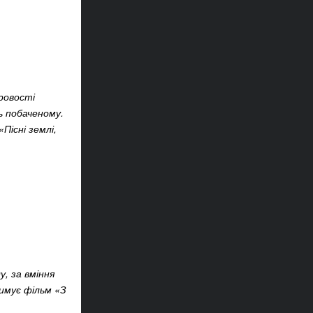
ровості
ь побаченому.
Пісні землі,
у, за вміння
римує фільм «З