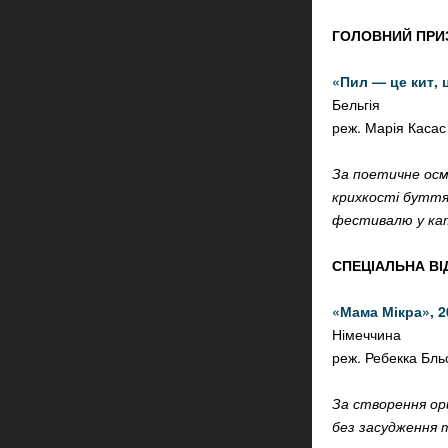
ГОЛОВНИЙ ПРИЗ
«
Пил
—
це кит, 
Бельгія
реж.
Марія Касас
За поетичне осм
крихкості буття
фестивалю у кате
СПЕЦІАЛЬНА ВІ
«
Мама Мікра»,
2
Німеччина
реж.
Ребекка Бль
За створення ори
без засудження 