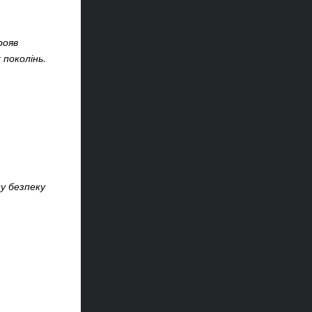
рояв
 поколінь.
у безпеку