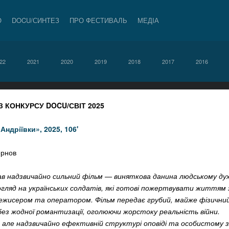
О
DOCU/СИНТЕЗ
ПРО ФЕСТИВАЛЬ
МЕДІА
22
2021
2020
2019
2018
2017
2016
 КОНКУРСУ DOCU/СВІТ 2025
Андріївки», 2025, 106'
ернов
 надзвичайно сильний фільм — виняткова данина людському дух
гляд на українських солдатів, які готові пожертвувати життям 
 режисером та оператором. Фільм передає грубий, майже фізичний
без жодної романтизації, оголюючи жорстоку реальність війни.
, але надзвичайно ефективній структурі оповіді та особистому 