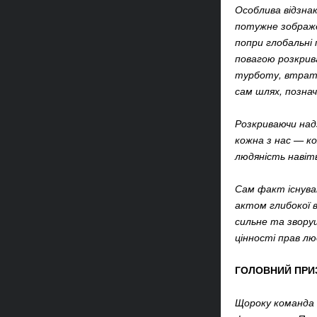
Особлива відзна
потужне зображе
попри глобальні
повагою розкрива
турботу, втрату
сам шлях, позна
Розкриваючи надз
кожна з нас — к
людяність навіт
Сам факт існуван
актом глибокої 
сильне та зворуш
цінності прав лю
ГОЛОВНИЙ ПРИЗ
Щороку команда 