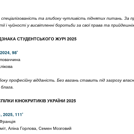
 спеціалізованість та глибоку чутливість піднятих питань. За п
ії і чуйності у висвітленні боротьби за свої права та прийдешніх
ДЗНАКА СТУДЕНТСЬКОГО ЖУРІ 2025
2024, 98
'
Словаччина
лікова
ку професійну відданість. Без вагань ставить під загрозу власн
 блага.
СПІЛКИ КІНОКРИТИКІВ УКРАЇНИ 2025
»,
2025, 111
'
 Франція
міт, Аліна Горлова, Семен Мозговий