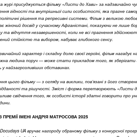
ка журі присуджується фільму «Листи до Хави» за надзвичайно ч
ння гідності та внутрішньої сили особистості, яка прагне самор
 політичні рішення та репресивні системи. Фільм з великою любо
є жіночий досвід у сучасному Афганістані, показуючи не лише бо
 та відчуття незавершеності, коли не всі прагнення здійснюют
чений стійкістю та вибором, набуває глибокого сенсу.
вичайний характер і складну долю своєї героїні, фільм нагадує н
ожна людина поруч — може стати прикладом того, як зберігати г
ь у найзагрозливіших обставинах.
ня цього фільму — з огляду на виклики, пов’язані з його створен
відданості та рішучості. Зміст і форма перетворюють «Листи д
ливе свідчення того, як особисті історії здатні говорити про ун
дини.
 ПРЕМІЇ ІМЕНІ АНДРІЯ МАТРОСОВА 2025
Docudays UA вручає нагороду обраному фільму з конкурсної прог