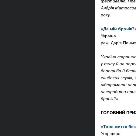
фестивалю. Прем
Андрія Матросов
року.
«
Де мій бронік?
Україна
реж.
Дарʼя Пеньк
Україна страшно
у тилу й на пере
боротьба й безпе
глибоких зсувів,
підтримати перш
нагородити приз
бронік?».
ГОЛОВНИЙ ПРИЗ
«Твоє життя без 
Угорщина