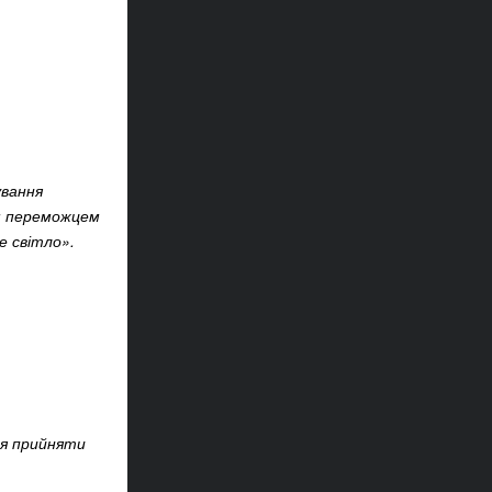
ування
им переможцем
е світло».
ння прийняти