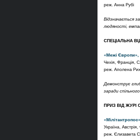
реж.
Анна Рубі
Відзначається за
людяності, емпат
СПЕЦІАЛЬНА ВІ
«
Межі Європи»,
Чехія, Франція, 
реж.
Аполена Рих
Демонструє глибо
заради спільного
ПРИЗ ВІД ЖУРІ 
«
Мілітантропос
Україна, Австрія,
реж.
Єлизавета С