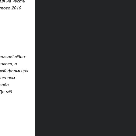
 UA на честь
ютого 2010
льної війни:
ивога, а
ткій формі цих
агненням
рада
Де мій