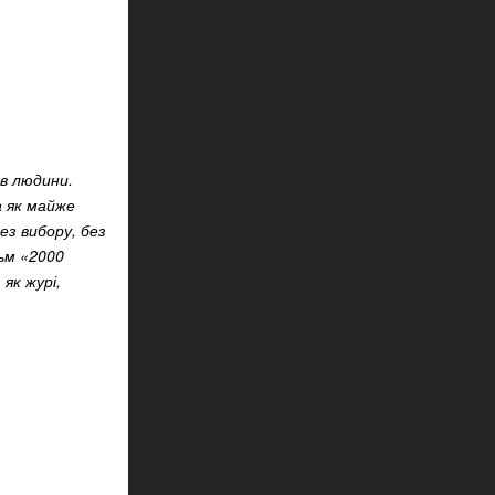
в людини.
а як майже
ез вибору, без
льм «2000
як журі,