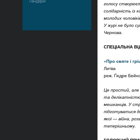
Тендери
голосу створюєть
солідарність із 
молодих чоловік
У журі не було с
Чернова.
СПЕЦІАЛЬНА ВІ
«Про святе і грі
Литва
реж.
Ґієдре Бейн
Це простий, але
та делікатністю
мешканців. У стр
підготуватися до
якої — війна, ро
теперішньому.