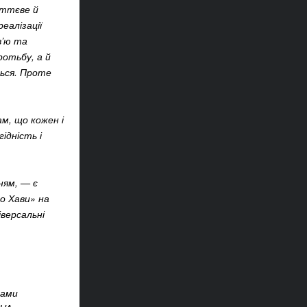
уттєве й
еалізації
в’ю та
ротьбу, а й
ься. Проте
ам, що кожен і
ідність і
ням, — є
о Хави» на
іверсальні
рами