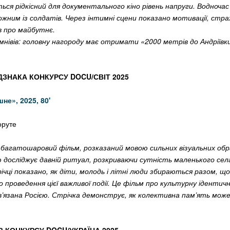
ся рідкісний для документального кіно рівень напруги. Водночас
кожним із солдатів. Через інтимні сцени показано мотивації, стра
ів про майбутнє.
умнівів: головну нагороду має отримати «2000 метрів до Андріїв
ДЗНАКА КОНКУРСУ DOCU/СВІТ 2025
шне», 2025, 80'
оруте
 багатошаровий фільм, розказаний мовою сильних візуальних обра
 досліджує давній ритуал, розкриваючи сутність маленького сел
ічці показано, як діти, молодь і літні люди збираються разом, щ
 проведення цієї важливої події. Це фільм про культурну ідентичн
зв’язана Росією. Стрічка демонструє, як колективна пам’ять мож