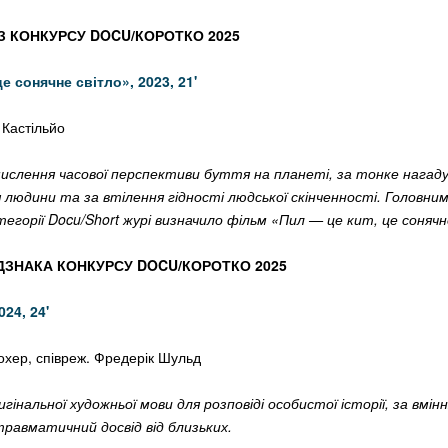
 КОНКУРСУ DOCU/КОРОТКО 2025
це сонячне світло»,
2023, 21
'
 Кастільйо
ислення часової перспективи буття на планеті, за тонке нагад
 людини та за втілення гідності людської скінченності. Головн
горії Docu/Short журі визначило фільм «Пил — це кит, це сонячн
ДЗНАКА КОНКУРСУ DOCU/КОРОТКО 2025
024, 24
'
охер, співреж. Фредерік Шульд
гінальної художньої мови для розповіді особистої історії, за вмі
травматичний досвід від близьких.