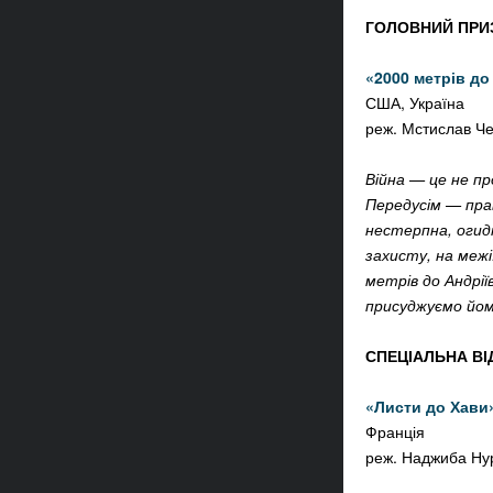
ГОЛОВНИЙ ПРИЗ
«
2000 метрів до
США, Україна
реж. Мстислав Ч
Війна — це не п
Передусім — прав
нестерпна, огид
захисту, на межі
метрів до Андрії
присуджуємо йом
СПЕЦІАЛЬНА ВІ
«Листи до Хави
Франція
реж.
Наджиба Нурі