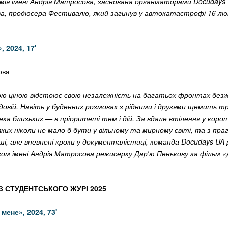
ія імені Андрія Матросова, заснована організаторами Docudays
а, продюсера Фестивалю, який загинув у автокатастрофі 16 л
»,
2024, 17'
ова
ю ціною відстоює свою незалежність на багатьох фронтах безжа
довій. Навіть у буденних розмовах з рідними і друзями щемить тр
ка близьких — в пріоритеті тем і дій. За вдале втілення у коро
 яких ніколи не мало б бути у вільному та мирному світі, та з пр
і, але впевнені кроки у документалістиці, команда Docudays UA 
ом імені Андрія Матросова режисерку Дар′ю Пенькову за фільм «
 СТУДЕНТСЬКОГО ЖУРІ 2025
мене», 2024, 73'