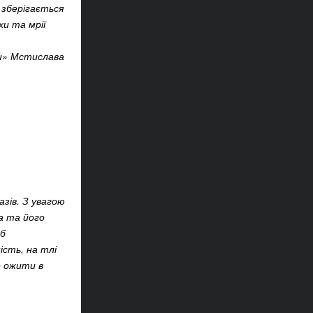
 зберігається
хи та мрії
ки» Мстислава
зів. З увагою
а та його
об
ість, на тлі
е ожити в