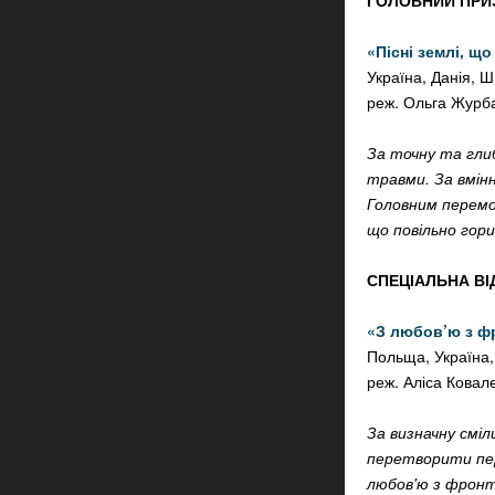
ГОЛОВНИЙ ПРИЗ
«Пісні землі, що
Україна, Данія, Ш
реж.
Ольга Журб
За точну та гли
травми. За вмінн
Головним перемож
що повільно гор
СПЕЦІАЛЬНА ВІ
«З любов’ю з фр
Польща, Україна,
реж.
Аліса Ковал
За визначну сміл
перетворити перс
любов'ю з фронт