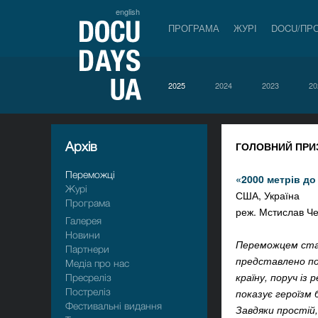
english
ПРОГРАМА
ЖУРІ
DOCU/ПР
2025
2024
2023
20
Архiв
ГОЛОВНИЙ ПРИЗ
Переможці
«2000 метрів до 
Журі
США, Україна
Програма
реж. Мстислав Ч
Галерея
Новини
Переможцем став
Партнери
представлено по
Медіа про нас
країну, поруч із
Пресрелiз
Пострелiз
показує героїзм 
Фестивальні видання
Завдяки простій