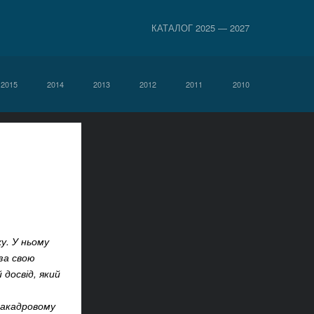
КАТАЛОГ 2025 — 2027
2015
2014
2013
2012
2011
2010
у. У ньому
за свою
 досвід, який
закадровому