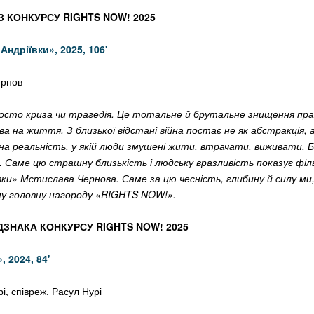
 КОНКУРСУ RIGHTS NOW! 2025
 Андріївки»,
2025, 106'
ернов
росто криза чи трагедія. Це тотальне й брутальне знищення пра
а на життя. З близької відстані війна постає не як абстракція, 
на реальність, у якій люди змушені жити, втрачати, виживати. Б
. Саме цю страшну близькість і людську вразливість показує фі
вки» Мстислава Чернова. Саме за цю чесність, глибину й силу ми, 
у головну нагороду «RIGHTS NOW!».
ДЗНАКА КОНКУРСУ RIGHTS NOW! 2025
»,
2024, 84'
, співреж. Расул Нурі